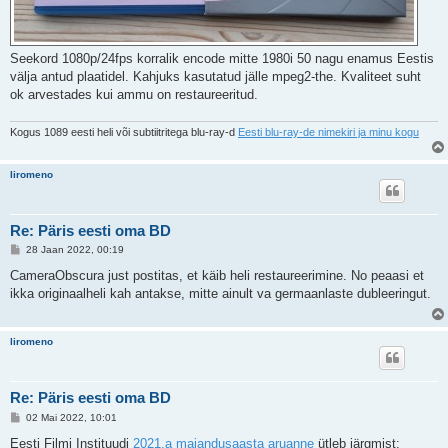
Seekord 1080p/24fps korralik encode mitte 1980i 50 nagu enamus Eestis
välja antud plaatidel. Kahjuks kasutatud jälle mpeg2-the. Kvaliteet suht
ok arvestades kui ammu on restaureeritud.
Kogus 1089 eesti heli või subtiitritega blu-ray-d
Eesti blu-ray-de nimekiri ja minu kogu
liromeno
Re: Päris eesti oma BD
P
28 Jaan 2022, 00:19
o
s
CameraObscura just postitas, et käib heli restaureerimine. No peaasi et
t
ikka originaalheli kah antakse, mitte ainult va germaanlaste dubleeringut.
i
t
u
s
liromeno
Re: Päris eesti oma BD
P
02 Mai 2022, 10:01
o
s
Eesti Filmi Instituudi
2021.a majandusaasta aruanne
ütleb järgmist: