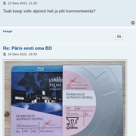
P
12 Dets 2021, 21:20
o
s
Teab keegi selle alpinisti heli ja pilti kommenteerida?
t
i
t
u
s
kaaga
Re: Päris eesti oma BD
P
19 Dets 2021, 18:35
o
s
t
i
t
u
s