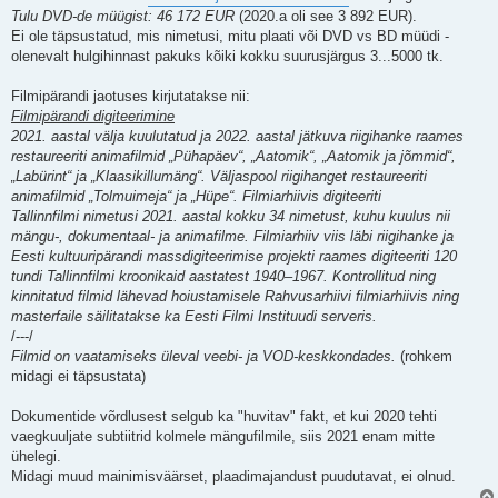
t
Tulu DVD-de müügist: 46 172 EUR
(2020.a oli see 3 892 EUR).
i
t
Ei ole täpsustatud, mis nimetusi, mitu plaati või DVD vs BD müüdi -
u
olenevalt hulgihinnast pakuks kõiki kokku suurusjärgus 3...5000 tk.
s
Filmipärandi jaotuses kirjutatakse nii:
Filmipärandi digiteerimine
2021. aastal välja kuulutatud ja 2022. aastal jätkuva riigihanke raames
restaureeriti animafilmid „Pühapäev“, „Aatomik“, „Aatomik ja jõmmid“,
„Labürint“ ja „Klaasikillumäng“. Väljaspool riigihanget restaureeriti
animafilmid „Tolmuimeja“ ja „Hüpe“. Filmiarhiivis digiteeriti
Tallinnfilmi nimetusi 2021. aastal kokku 34 nimetust, kuhu kuulus nii
mängu-, dokumentaal- ja animafilme. Filmiarhiiv viis läbi riigihanke ja
Eesti kultuuripärandi massdigiteerimise projekti raames digiteeriti 120
tundi Tallinnfilmi kroonikaid aastatest 1940–1967. Kontrollitud ning
kinnitatud filmid lähevad hoiustamisele Rahvusarhiivi filmiarhiivis ning
masterfaile säilitatakse ka Eesti Filmi Instituudi serveris.
/---/
Filmid on vaatamiseks üleval veebi- ja VOD-keskkondades.
(rohkem
midagi ei täpsustata)
Dokumentide võrdlusest selgub ka "huvitav" fakt, et kui 2020 tehti
vaegkuuljate subtiitrid kolmele mängufilmile, siis 2021 enam mitte
ühelegi.
Midagi muud mainimisväärset, plaadimajandust puudutavat, ei olnud.