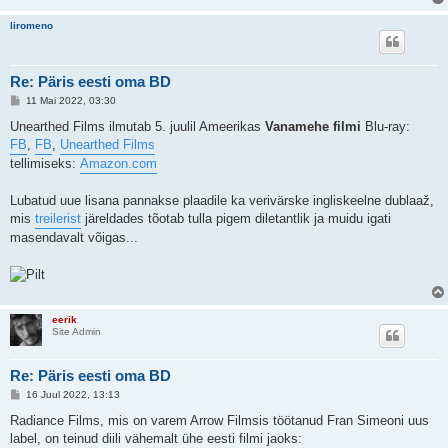
liromeno
Re: Päris eesti oma BD
P
11 Mai 2022, 03:30
o
s
Unearthed Films ilmutab 5. juulil Ameerikas
Vanamehe filmi
Blu-ray:
t
FB
,
FB
,
Unearthed Films
i
t
tellimiseks:
Amazon.com
u
s
Lubatud uue lisana pannakse plaadile ka verivärske ingliskeelne dublaaž,
mis
treilerist
järeldades tõotab tulla pigem diletantlik ja muidu igati
masendavalt võigas...
eerik
Site Admin
Re: Päris eesti oma BD
P
16 Juul 2022, 13:13
o
s
Radiance Films, mis on varem Arrow Filmsis töötanud Fran Simeoni uus
t
label, on teinud diili vähemalt ühe eesti filmi jaoks:
i