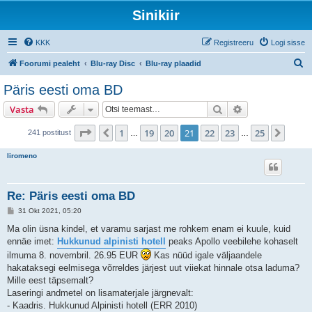
Sinikiir
KKK
Registreeru
Logi sisse
O
Foorumi pealeht
Blu-ray Disc
Blu-ray plaadid
t
Päris eesti oma BD
s
Otsi
Täiendatud otsi
Vasta
i
21
. leht
25
-st
1
19
20
21
22
23
25
Eelmine
Järgm
241 postitust
…
…
liromeno
Re: Päris eesti oma BD
P
31 Okt 2021, 05:20
o
s
Ma olin üsna kindel, et varamu sarjast me rohkem enam ei kuule, kuid
t
ennäe imet:
Hukkunud alpinisti hotell
peaks Apollo veebilehe kohaselt
i
t
ilmuma 8. novembril. 26.95 EUR
Kas nüüd igale väljaandele
u
hakataksegi eelmisega võrreldes järjest uut viiekat hinnale otsa laduma?
s
Mille eest täpsemalt?
Laseringi andmetel on lisamaterjale järgnevalt:
- Kaadris. Hukkunud Alpinisti hotell (ERR 2010)