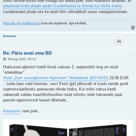
Eesti filmide kohta veel midagi uut teada pole, kuid Radiance avaldas, et
plaanivad enda plaate peale Suurbritannia ja Iirimaa ka USAs müüa
.
Loodetavasti jõuab siis ka eesti film võimalikult suure vaatajaskonnani.
Minu Blu-ray kollektsioon
(kasvab aeglaselt, aga kindlalt)
liromeno
Re: Päris eesti oma BD
P
08 Aug 2022, 05:12
o
s
Hukkunud alpinisti hotell ilmub saksas 2. septembril ning on nüüd
t
"ettetellitav":
i
t
Hotel „Zum verunglückten Alpinisten" Mediabook (BD+DVD)
29.95 EUR
u
...seda taas vaid teoorias, sest Eesti (jpt) jätkuvalt ei kuulu nende poolt
s
saatmisvääriliseks peetavate riikide hulka. Kui mõni saksa keelt
vabamalt valdav kaasfilmihuviline nüüd viitsiks neile härrastele paar
passiiv-agressiivset lauset lähetada...
Amazonis
veel pole.