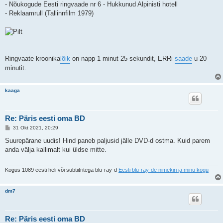
- Nõukogude Eesti ringvaade nr 6 - Hukkunud Alpinisti hotell
- Reklaamrull (Tallinnfilm 1979)
Ringvaate kroonika
lõik
on napp 1 minut 25 sekundit, ERRi
saade
u 20
minutit.
kaaga
Re: Päris eesti oma BD
P
31 Okt 2021, 20:29
o
s
Suurepärane uudis! Hind paneb paljusid jälle DVD-d ostma. Kuid parem
t
anda välja kallimalt kui üldse mitte.
i
t
u
s
Kogus 1089 eesti heli või subtiitritega blu-ray-d
Eesti blu-ray-de nimekiri ja minu kogu
dm7
Re: Päris eesti oma BD