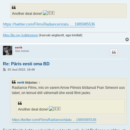
t
u
s
Another deal done!
https://twitter.com/FilmsRadiance/statu ... 1985985536
Minu Blu-ray kollektsioon
(kasvab aeglaselt, aga kindlalt)
eerik
Site Admin
Re: Päris eesti oma BD
P
20 Juul 2022, 18:49
o
s
t
eerik
kirjutas:
↑
i
t
Radiance Films, mis on varem Arrow Filmsis töötanud Fran Simeoni uus
u
label, on teinud diili vähemalt ühe eesti filmi jaoks:
s
Another deal done!
https://twitter.com/FilmsRadiance/statu ... 1985985536