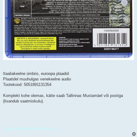
Itaaliakeelne ümbris, euroopa plaadid
Plaatidel muuhulgas venekeelne audio
Tootekood: 5051891131354
Komplekt kohe olemas, kätte saab Tallinnas Mustamäel või postiga
(lisandub saatmiskulu).
viis3uheksakolm03kaheksaviis