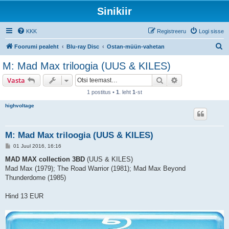
Sinikiir
KKK
Registreeru
Logi sisse
O
Foorumi pealeht
Blu-ray Disc
Ostan-müün-vahetan
t
M: Mad Max triloogia (UUS & KILES)
s
Otsi
Täiendatud otsi
Vasta
i
1 postitus •
1
. leht
1
-st
highvoltage
M: Mad Max triloogia (UUS & KILES)
P
01 Juul 2016, 16:16
o
s
MAD MAX collection 3BD
(UUS & KILES)
t
Mad Max (1979); The Road Warrior (1981); Mad Max Beyond
i
t
Thunderdome (1985)
u
s
Hind 13 EUR