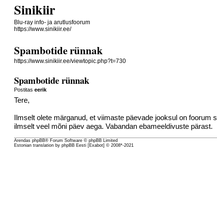
Sinikiir
Blu-ray info- ja arutlusfoorum
https://www.sinikiir.ee/
Spambotide rünnak
https://www.sinikiir.ee/viewtopic.php?t=730
Spambotide rünnak
Postitas
eerik
Tere,
Ilmselt olete märganud, et viimaste päevade jooksul on foorum 
ilmselt veel mõni päev aega. Vabandan ebameeldivuste pärast.
Arendas
phpBB
® Forum Software © phpBB Limited
Estonian translation by phpBB Eesti [Exabot] © 2008*-2021