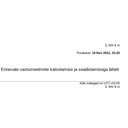
1
. leht
1
-st
Postitatud:
19 Nov 2012, 15:20
da. Erinevate vastumeetmete katsetamise ja seadistamisega läheb
Kõik kellaajad on
UTC+03:00
1
. leht
1
-st