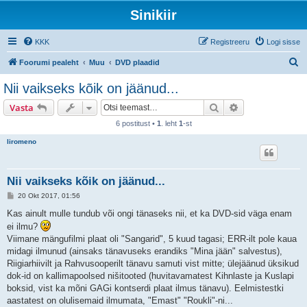
Sinikiir
KKK
Registreeru
Logi sisse
O
Foorumi pealeht
Muu
DVD plaadid
t
Nii vaikseks kõik on jäänud...
s
Otsi
Täiendatud otsi
Vasta
i
6 postitust •
1
. leht
1
-st
liromeno
Nii vaikseks kõik on jäänud...
P
20 Okt 2017, 01:56
o
s
Kas ainult mulle tundub või ongi tänaseks nii, et ka DVD-sid väga enam
t
ei ilmu?
i
t
Viimane mängufilmi plaat oli "Sangarid", 5 kuud tagasi; ERR-ilt pole kaua
u
midagi ilmunud (ainsaks tänavuseks erandiks "Mina jään" salvestus),
s
Riigiarhiivilt ja Rahvusooperilt tänavu samuti vist mitte; ülejäänud üksikud
dok-id on kallimapoolsed nišitooted (huvitavamatest Kihnlaste ja Kuslapi
boksid, vist ka mõni GAGi kontserdi plaat ilmus tänavu). Eelmistestki
aastatest on olulisemaid ilmumata, "Emast" "Roukli"-ni...