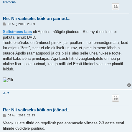
liromeno
Re: Nii vaikseks kõik on jäänud...
P
03 Aug 2018, 23:09
o
s
Seltsimees laps
oli Apollos müügile jõudnud - Blu-ray-d endiselt ei
t
pakuta, ainult DVD.
i
t
Toote eripäraks on ümbrisel pimekirjas pealkiri - meil ennenägemata, kuid
u
ka asjatu "žest", sest ei ole eluliselt usutav, et pime inimene läheb n
s
suurde Apollo raamatupoodi ja otsib siis üles selle üheainukese toote,
millel kaks sõna pimekirjas. Aga Eesti tiitrid vaegkuuljatele on hea ja
oluline lisa - pole uurinud, kas ja millistel Eesti filmidel veel see plaadil
leidub.
dm7
Re: Nii vaikseks kõik on jäänud...
P
04 Aug 2018, 22:25
o
s
Vaegkuuljate tiitrid on tegelikult pea enamusele viimase 2-3 aasta eesti
t
filmide dvd-dele jõudnud.
i