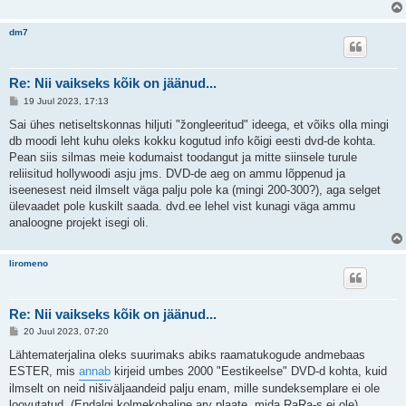
t
u
s
dm7
Re: Nii vaikseks kõik on jäänud...
P
19 Juul 2023, 17:13
o
s
Sai ühes netiseltskonnas hiljuti "žongleeritud" ideega, et võiks olla mingi
t
db moodi leht kuhu oleks kokku kogutud info kõigi eesti dvd-de kohta.
i
t
Pean siis silmas meie kodumaist toodangut ja mitte siinsele turule
u
reliisitud hollywoodi asju jms. DVD-de aeg on ammu lõppenud ja
s
iseenesest neid ilmselt väga palju pole ka (mingi 200-300?), aga selget
ülevaadet pole kuskilt saada. dvd.ee lehel vist kunagi väga ammu
analoogne projekt isegi oli.
liromeno
Re: Nii vaikseks kõik on jäänud...
P
20 Juul 2023, 07:20
o
s
Lähtematerjalina oleks suurimaks abiks raamatukogude andmebaas
t
ESTER, mis
annab
kirjeid umbes 2000 "Eestikeelse" DVD-d kohta, kuid
i
t
ilmselt on neid nišiväljaandeid palju enam, mille sundeksemplare ei ole
u
loovutatud. (Endalgi kolmekohaline arv plaate, mida RaRa-s ei ole)