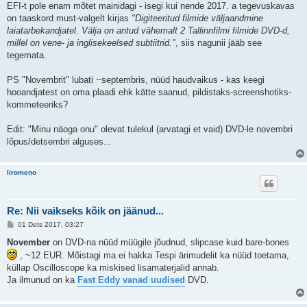
EFI-t pole enam mõtet mainidagi - isegi kui nende 2017. a tegevuskavas
on taaskord must-valgelt kirjas
"Digiteeritud filmide väljaandmine
laiatarbekandjatel. Välja on antud vähemalt 2 Tallinnfilmi filmide DVD-d,
millel on vene- ja inglisekeelsed subtiitrid."
, siis nagunii jääb see
tegemata.
PS "Novembrit" lubati ~septembris, nüüd haudvaikus - kas keegi
hooandjatest on oma plaadi ehk kätte saanud, pildistaks-screenshotiks-
kommeteeriks?
Edit: "Minu näoga onu" olevat tulekul (arvatagi et vaid) DVD-le novembri
lõpus/detsembri alguses...
liromeno
Re: Nii vaikseks kõik on jäänud...
P
01 Dets 2017, 03:27
o
s
November
on DVD-na nüüd müügile jõudnud, slipcase kuid bare-bones
t
, ~12 EUR. Mõistagi ma ei hakka Tespi ärimudelit ka nüüd toetama,
i
t
küllap Oscilloscope ka miskised lisamaterjalid annab.
u
Ja ilmunud on ka
Fast Eddy vanad uudised
DVD.
s