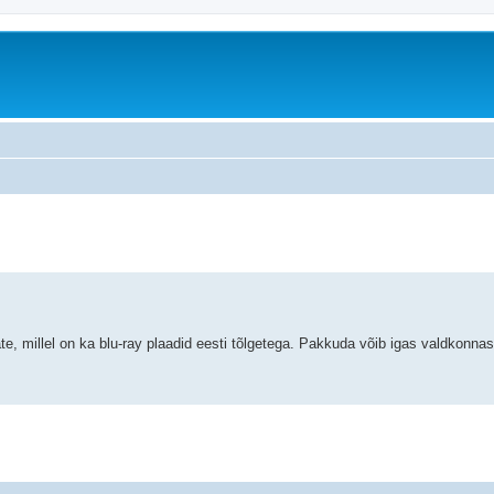
äiendatud otsing
te, millel on ka blu-ray plaadid eesti tõlgetega. Pakkuda võib igas valdkonnas 