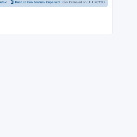
ntakt
Kustuta kõik foorumi küpsised
Kõik kellaajad on
UTC+03:00