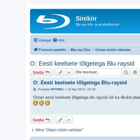
Sinikiir
Blu-ray info- ja arutlusfoorum
Kiirlingid
KKK
Foorumi pealeht
Blu-ray Disc
Ostan-müün-vahetan
O: Eesti keelsete tõlgetega Blu-raysid
Otsi
T
Vasta
O: Eesti keelsete tõlgetega Blu-raysid
P
Postitas
KPVW21
»
10 Apr 2022, 22:32
o
s
Ostan eesti keelsete tõlgetega blu raysid või ka 4kuhd plaa
t
i
t
u
s
Vasta
Mine “Ostan-müün-vahetan”