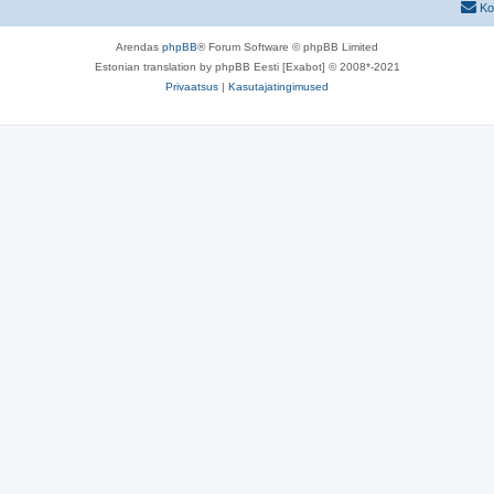
Ko
Arendas
phpBB
® Forum Software © phpBB Limited
Estonian translation by phpBB Eesti [Exabot] © 2008*-2021
Privaatsus
|
Kasutajatingimused