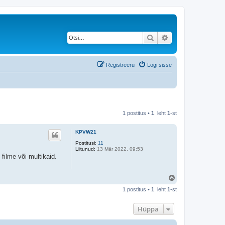
Otsi
Täiendatud otsing
Registreeru
Logi sisse
1 postitus •
1
. leht
1
-st
KPVW21
Postitusi:
11
Liitunud:
13 Mär 2022, 09:53
filme või multikaid.
Ü
l
1 postitus •
1
. leht
1
-st
e
s
Hüppa