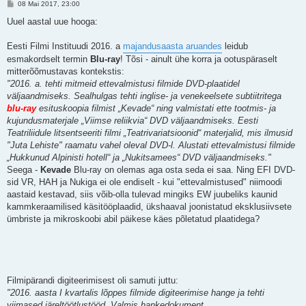
P
08 Mai 2017, 23:00
o
s
Uuel aastal uue hooga:
t
i
t
Eesti Filmi Instituudi 2016. a
majandusaasta aruandes
leidub
u
esmakordselt termin
Blu-ray
! Tõsi - ainult ühe korra ja ootuspäraselt
s
mitterõõmustavas kontekstis:
"2016. a. tehti mitmeid ettevalmistusi filmide DVD-plaatidel
väljaandmiseks. Sealhulgas tehti inglise- ja venekeelsete subtiitritega
blu-ray
esituskoopia filmist „Kevade“ ning valmistati ette tootmis- ja
kujundusmaterjale „Viimse reliikvia“ DVD väljaandmiseks. Eesti
Teatriliidule litsentseeriti filmi „Teatrivariatsioonid“ materjalid, mis ilmusid
"Juta Lehiste" raamatu vahel oleval DVD-l. Alustati ettevalmistusi filmide
„Hukkunud Alpinisti hotell“ ja „Nukitsamees“ DVD väljaandmiseks."
Seega -
Kevade
Blu-ray on olemas aga osta seda ei saa. Ning EFI DVD-
sid VR, HAH ja Nukiga ei ole endiselt - kui "ettevalmistused" niimoodi
aastaid kestavad, siis võib-olla tulevad mingiks EW juubeliks kaunid
kammkeraamilised käsitööplaadid, ükshaaval joonistatud eksklusiivsete
ümbriste ja mikroskoobi abil päikese käes põletatud plaatidega?
Filmipärandi digiteerimisest oli samuti juttu:
"2016. aasta I kvartalis lõppes filmide digiteerimise hange ja tehti
viimased järeltöötlustööd. Valmis hankedokument