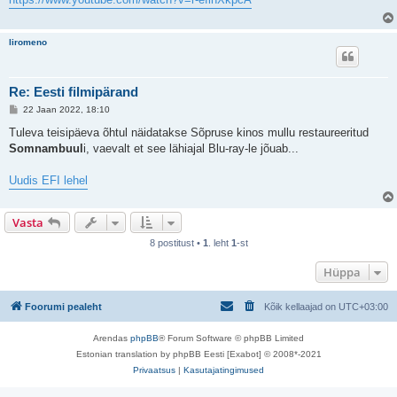
i
t
u
s
liromeno
Re: Eesti filmipärand
P
22 Jaan 2022, 18:10
o
s
Tuleva teisipäeva õhtul näidatakse Sõpruse kinos mullu restaureeritud
t
Somnambuul
i, vaevalt et see lähiajal Blu-ray-le jõuab...
i
t
u
Uudis EFI lehel
s
Vasta
8 postitust •
1
. leht
1
-st
Hüppa
Foorumi pealeht
Kõik kellaajad on
UTC+03:00
Arendas
phpBB
® Forum Software © phpBB Limited
Estonian translation by phpBB Eesti [Exabot] © 2008*-2021
Privaatsus
|
Kasutajatingimused