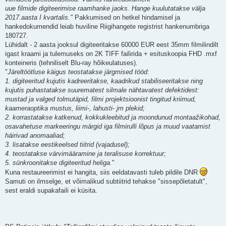
uue filmide digiteerimise raamhanke jaoks. Hange kuulutatakse välja
2017.aasta I kvartalis."
Pakkumised on hetkel hindamisel ja
hankedokumendid leiab huviline Riigihangete registrist hankenumbriga
180727.
Lühidalt - 2 aasta jooksul digiteeritakse 60000 EUR eest 35mm filmilindilt
igast kraami ja tulemuseks on 2K TIFF failirida + esituskoopia FHD .mxf
konteineris (tehniliselt Blu-ray hõikeulatuses).
"
Järeltöötluse käigus teostatakse järgmised tööd:
1. digiteeritud kujutis kadreeritakse, kaadrikud stabiliseeritakse ning
kujutis puhastatakse suurematest silmale nähtavatest defektidest:
mustad ja valged tolmutäpid, filmi projektsioonist tingitud kriimud,
kaameraoptika mustus, liimi-, lahusti- jm plekid;
2. korrastatakse katkenud, kokkukleebitud ja moondunud montaažikohad,
osavahetuse markeeringu märgid iga filmirulli lõpus ja muud vaatamist
häirivad anomaaliad;
3. lisatakse eestikeelsed tiitrid (vajadusel);
4. teostatakse värvimääramine ja teralisuse korrektuur;
5. sünkroonitakse digiteeritud heliga.
"
Kuna restaureerimist ei hangita, siis eeldatavasti tuleb pildile DNR
Samuti on ilmselge, et võimalikud subtiitrid tehakse "sissepõletatult",
sest eraldi supakafaili ei küsita.