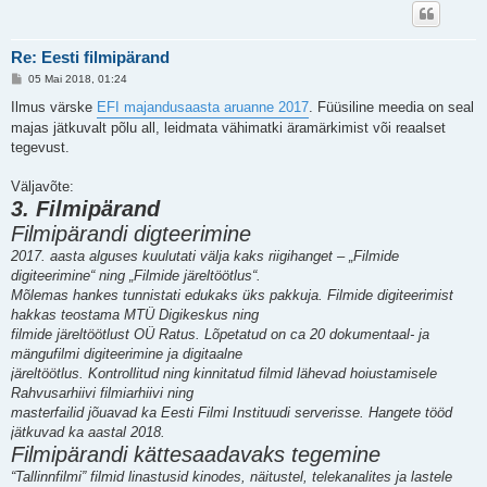
Re: Eesti filmipärand
P
05 Mai 2018, 01:24
o
s
Ilmus värske
EFI majandusaasta aruanne 2017
. Füüsiline meedia on seal
t
majas jätkuvalt põlu all, leidmata vähimatki äramärkimist või reaalset
i
t
tegevust.
u
s
Väljavõte:
3. Filmipärand
Filmipärandi digteerimine
2017. aasta alguses kuulutati välja kaks riigihanget – „Filmide
digiteerimine“ ning „Filmide järeltöötlus“.
Mõlemas hankes tunnistati edukaks üks pakkuja. Filmide digiteerimist
hakkas teostama MTÜ Digikeskus ning
filmide järeltöötlust OÜ Ratus. Lõpetatud on ca 20 dokumentaal- ja
mängufilmi digiteerimine ja digitaalne
järeltöötlus. Kontrollitud ning kinnitatud filmid lähevad hoiustamisele
Rahvusarhiivi filmiarhiivi ning
masterfailid jõuavad ka Eesti Filmi Instituudi serverisse. Hangete tööd
jätkuvad ka aastal 2018.
Filmipärandi kättesaadavaks tegemine
“Tallinnfilmi” filmid linastusid kinodes, näitustel, telekanalites ja lastele