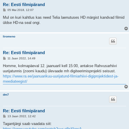
Re: Eesti filmipärand
P
05 Mai 2018, 12:07
o
s
Mul on kuri kahtlus kas need Telia laenutuses HD märgist kandvad filmid
t
üldse HD-na seal ongi.
i
t
u
s
liromeno
Re: Eesti filmipärand
P
11 Jaan 2022, 14:49
o
s
Homme, kolmapäeval 12. jaanuaril kell 15:00, antakse Rahvusarhiivi
t
uurijatunnis (zoomi kaudu) ülevaade mh digiteerimisprojekti seisust.
i
t
https://www.ra.ee/jaanuarikuu-uurijatund-filmiarhiivi-digiprojektidest-ja-
u
meediateegist/
s
dm7
Re: Eesti filmipärand
P
13 Jaan 2022, 12:42
o
s
Tagantjärgi saab vaadata siit:
t
https://www.youtube.com/watch?v=r-eflnXkpcA