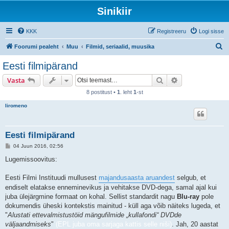
Sinikiir
KKK
Registreeru
Logi sisse
O
Foorumi pealeht
Muu
Filmid, seriaalid, muusika
t
Eesti filmipärand
s
Otsi
Täiendatud otsi
Vasta
i
8 postitust •
1
. leht
1
-st
liromeno
Eesti filmipärand
P
04 Juun 2016, 02:56
o
s
Lugemissoovitus:
t
i
t
Eesti Filmi Instituudi mullusest
majandusaasta aruandest
selgub, et
u
endiselt elatakse enneminevikus ja vehitakse DVD-dega, samal ajal kui
s
juba ülejärgmine formaat on kohal. Sellist standardit nagu
Blu-ray
pole
dokumendis üheski kontekstis mainitud - küll aga võib näiteks lugeda, et
"
Alustati ettevalmistustöid mängufilmide „kullafondi“ DVDde
väljaandmiseks
"
(EPL juba oma sarjaga kattis selle niši)
. Jah, 20 aastat