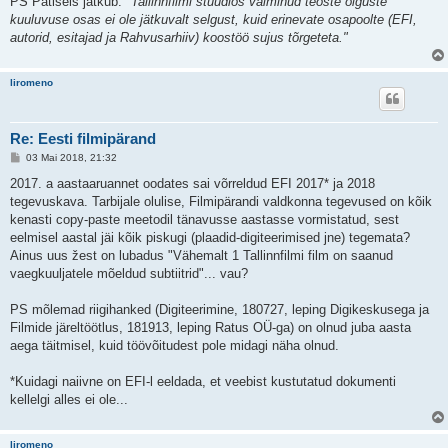
PS Patiseis jätkub:
"Tallinnfilmi stuudios valminud teoste õiguste
kuuluvuse osas ei ole jätkuvalt selgust, kuid erinevate osapoolte (EFI,
autorid, esitajad ja Rahvusarhiiv) koostöö sujus tõrgeteta."
liromeno
Re: Eesti filmipärand
P
03 Mai 2018, 21:32
o
s
2017. a aastaaruannet oodates sai võrreldud EFI 2017* ja 2018
t
tegevuskava. Tarbijale olulise, Filmipärandi valdkonna tegevused on kõik
i
t
kenasti copy-paste meetodil tänavusse aastasse vormistatud, sest
u
eelmisel aastal jäi kõik piskugi (plaadid-digiteerimised jne) tegemata?
s
Ainus uus žest on lubadus "Vähemalt 1 Tallinnfilmi film on saanud
vaegkuuljatele mõeldud subtiitrid"... vau?
PS mõlemad riigihanked (Digiteerimine, 180727, leping Digikeskusega ja
Filmide järeltöötlus, 181913, leping Ratus OÜ-ga) on olnud juba aasta
aega täitmisel, kuid töövõitudest pole midagi näha olnud.
*Kuidagi naiivne on EFI-l eeldada, et veebist kustutatud dokumenti
kellelgi alles ei ole...
liromeno