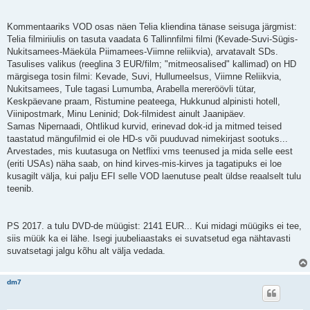
Kommentaariks VOD osas näen Telia kliendina tänase seisuga järgmist:
Telia filmiriiulis on tasuta vaadata 6 Tallinnfilmi filmi (Kevade-Suvi-Sügis-
Nukitsamees-Mäeküla Piimamees-Viimne reliikvia), arvatavalt SDs.
Tasulises valikus (reeglina 3 EUR/film; "mitmeosalised" kallimad) on HD
märgisega tosin filmi: Kevade, Suvi, Hullumeelsus, Viimne Reliikvia,
Nukitsamees, Tule tagasi Lumumba, Arabella mereröövli tütar,
Keskpäevane praam, Ristumine peateega, Hukkunud alpinisti hotell,
Viinipostmark, Minu Leninid; Dok-filmidest ainult Jaanipäev.
Samas Nipernaadi, Ohtlikud kurvid, erinevad dok-id ja mitmed teised
taastatud mängufilmid ei ole HD-s või puuduvad nimekirjast sootuks...
Arvestades, mis kuutasuga on Netflixi vms teenused ja mida selle eest
(eriti USAs) näha saab, on hind kirves-mis-kirves ja tagatipuks ei loe
kusagilt välja, kui palju EFI selle VOD laenutuse pealt üldse reaalselt tulu
teenib.
PS 2017. a tulu DVD-de müügist: 2141 EUR... Kui midagi müügiks ei tee,
siis müük ka ei lähe. Isegi juubeliaastaks ei suvatsetud ega nähtavasti
suvatsetagi jalgu kõhu alt välja vedada.
dm7