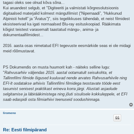
tagasi oleks see olnud kõva sõna...
Kui aruandest selgub, et "Digiteeriti ja valmistati kõrgresolutsioonis
digitaalsed materjalid kolmest mängufilmist (“Nipernaadi”, “Hukkunud
Alpinisti hotell” ja “Äratus”)", siis tegelikkuses tähendab, et neist filmidest
eksisteerivad ka igati normaalsed Blu-ray esituskoopiad. Rääkimata
kõigist teistest varasemalt taastatud mängu-, anima- ja
dokumentaalfilmidest...
2016. aasta osas nimetatud EFI tegevuste eesmärkide seas ei ole midagi
meid rõõmustavat.
PS Dokumendis on musta huumorit kah - näiteks selline lugu:
"
Rahvusarhiiv väljendas 2015. aastal ootamatult seisukohta, et
Tallinnfilmi filmide õigused kuuluvad nende arvates Rahvusarhiivile ning
EFI-lt oodatakse arhiivis Tallinnfilmi filmidega teostavate tööde eest
tasumist senisest praktikast erineva korra järgi. Alustati asjaolude
selgitamise ja läbirääkimistega ning jõuti sisulisele kokkuleppele, et EFI
saab edaspidi osta filmiarhiivi teenuseid soodushinnaga.
liromeno
Re: Eesti filmipärand