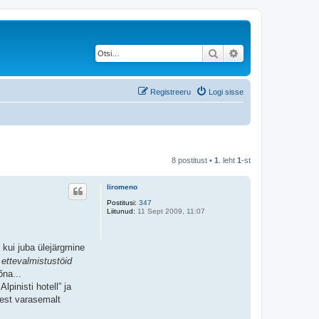
Otsi
Täiendatud otsing
Registreeru
Logi sisse
8 postitust •
1
. leht
1
-st
liromeno
Postitusi:
347
Liitunud:
11 Sept 2009, 11:07
 kui juba ülejärgmine
 ettevalmistustöid
õna...
pinisti hotell” ja
test varasemalt