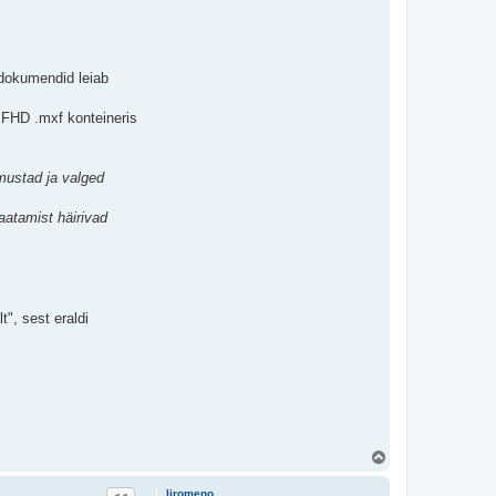
dokumendid leiab
a FHD .mxf konteineris
 mustad ja valged
aatamist häirivad
t", sest eraldi
Ü
l
e
liromeno