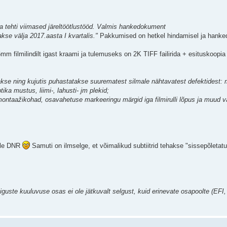
 ja tehti viimased järeltöötlustööd. Valmis hankedokument
kse välja 2017.aasta I kvartalis."
Pakkumised on hetkel hindamisel ja hanke
mm filmilindilt igast kraami ja tulemuseks on 2K TIFF failirida + esituskoopi
ritakse ning kujutis puhastatakse suurematest silmale nähtavatest defektidest:
ika mustus, liimi-, lahusti- jm plekid;
ntaažikohad, osavahetuse markeeringu märgid iga filmirulli lõpus ja muud v
dile DNR
Samuti on ilmselge, et võimalikud subtiitrid tehakse "sissepõletatul
õiguste kuuluvuse osas ei ole jätkuvalt selgust, kuid erinevate osapoolte (EFI,