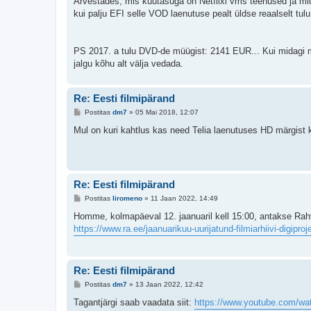
Arvestades, mis kuutasuga on Netflixi vms teenused ja mida 
kui palju EFI selle VOD laenutuse pealt üldse reaalselt tulu
PS 2017. a tulu DVD-de müügist: 2141 EUR... Kui midagi mü
jalgu kõhu alt välja vedada.
Re: Eesti filmipärand
P
Postitas
dm7
»
05 Mai 2018, 12:07
o
s
Mul on kuri kahtlus kas need Telia laenutuses HD märgist 
t
i
t
u
s
Re: Eesti filmipärand
P
Postitas
liromeno
»
11 Jaan 2022, 14:49
o
s
Homme, kolmapäeval 12. jaanuaril kell 15:00, antakse Rahvu
t
https://www.ra.ee/jaanuarikuu-uurijatund-filmiarhiivi-digipro
i
t
u
s
Re: Eesti filmipärand
P
Postitas
dm7
»
13 Jaan 2022, 12:42
o
s
Tagantjärgi saab vaadata siit:
https://www.youtube.com/wa
t