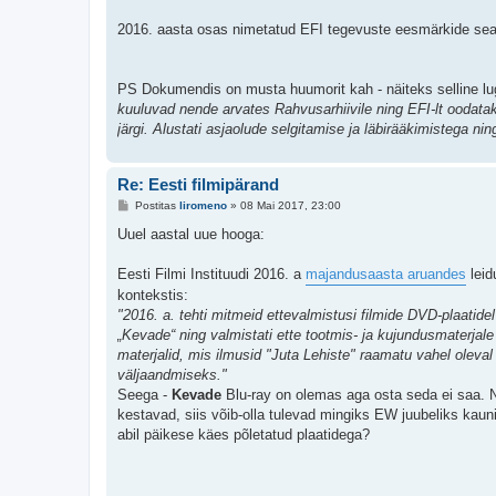
2016. aasta osas nimetatud EFI tegevuste eesmärkide sea
PS Dokumendis on musta huumorit kah - näiteks selline lu
kuuluvad nende arvates Rahvusarhiivile ning EFI-lt oodataks
järgi. Alustati asjaolude selgitamise ja läbirääkimistega ni
Re: Eesti filmipärand
P
Postitas
liromeno
»
08 Mai 2017, 23:00
o
s
Uuel aastal uue hooga:
t
i
t
Eesti Filmi Instituudi 2016. a
majandusaasta aruandes
leid
u
kontekstis:
s
"2016. a. tehti mitmeid ettevalmistusi filmide DVD-plaatidel
„Kevade“ ning valmistati ette tootmis- ja kujundusmaterjale „
materjalid, mis ilmusid "Juta Lehiste" raamatu vahel oleval
väljaandmiseks."
Seega -
Kevade
Blu-ray on olemas aga osta seda ei saa. N
kestavad, siis võib-olla tulevad mingiks EW juubeliks kau
abil päikese käes põletatud plaatidega?