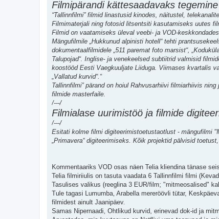
Filmipärandi kättesaadavaks tegemine
“Tallinnfilmi” filmid linastusid kinodes, näitustel, telekanali
Filmimaterjali ning fotosid litsentsiti kasutamiseks uutes f
Filmid on vaatamiseks üleval veebi- ja VOD-keskkondades. 
Mängufilmile „Hukkunud alpinisti hotell“ tehti prantsusekeels
dokumentaalfilmidele „511 paremat foto marsist“, „Koduküla
Talupojad“. Inglise- ja venekeelsed subtiitrid valmisid filmi
koostööd Eesti Vaegkuuljate Liiduga. Viimases kvartalis val
„Vallatud kurvid“.“
Tallinnfilmi” pärand on hoiul Rahvusarhiivi filmiarhiivis ning j
filmide masterfaile.
/---/
Filmialase uurimistöö ja filmide digite
/---/
Esitati kolme filmi digiteerimistoetustaotlust - mängufilmi "
„Primavera“ digiteerimiseks. Kõik projektid pälvisid toetu
Kommentaariks VOD osas näen Telia kliendina tänase seis
Telia filmiriiulis on tasuta vaadata 6 Tallinnfilmi filmi (
Tasulises valikus (reeglina 3 EUR/film; "mitmeosalised" k
Tule tagasi Lumumba, Arabella mereröövli tütar, Keskpäeva
filmidest ainult Jaanipäev.
Samas Nipernaadi, Ohtlikud kurvid, erinevad dok-id ja mitm