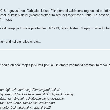
2018 tegevuskava. Tarbijale olulise, Filmipärandi valdkonna tegevused on kõi
tal jäi kõik piskugi (plaadid-digiteerimised jne) tegemata? Ainus uus žest o
"... vau?
keskusega ja Filmide järeltöötlus, 181913, leping Ratus OÜ-ga) on olnud juba
menti kellelgi alles ei ole...
 meedia on seal majas jätkuvalt põlu all, leidmata vähimatki äramärkimist või 
de digiteerimine“ ning „Filmide järeltöötlus“.
digiteerimist hakkas teostama MTÜ Digikeskus ning
aal- ja mängufilmi digiteerimine ja digitaalne
stamisele Rahvusarhiivi filmiarhiivi ning
Hangete tööd jätkuvad ka aastal 2018.