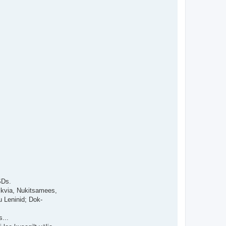
SDs.
iikvia, Nukitsamees,
u Leninid; Dok-
...