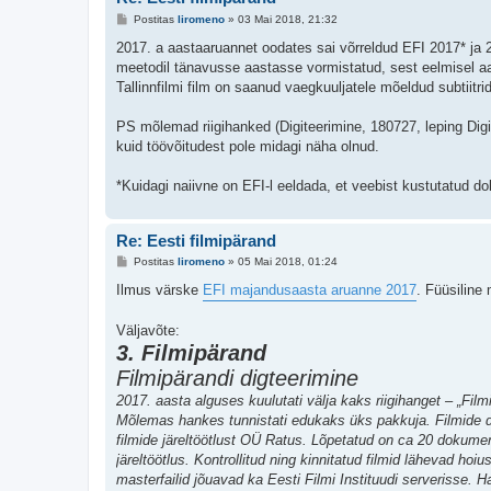
P
Postitas
liromeno
»
03 Mai 2018, 21:32
o
s
2017. a aastaaruannet oodates sai võrreldud EFI 2017* ja 
t
meetodil tänavusse aastasse vormistatud, sest eelmisel aas
i
t
Tallinnfilmi film on saanud vaegkuuljatele mõeldud subtiitrid
u
s
PS mõlemad riigihanked (Digiteerimine, 180727, leping Digi
kuid töövõitudest pole midagi näha olnud.
*Kuidagi naiivne on EFI-l eeldada, et veebist kustutatud doku
Re: Eesti filmipärand
P
Postitas
liromeno
»
05 Mai 2018, 01:24
o
s
Ilmus värske
EFI majandusaasta aruanne 2017
. Füüsiline
t
i
t
Väljavõte:
u
3. Filmipärand
s
Filmipärandi digteerimine
2017. aasta alguses kuulutati välja kaks riigihanget – „Filmi
Mõlemas hankes tunnistati edukaks üks pakkuja. Filmide 
filmide järeltöötlust OÜ Ratus. Lõpetatud on ca 20 dokument
järeltöötlus. Kontrollitud ning kinnitatud filmid lähevad hoiu
masterfailid jõuavad ka Eesti Filmi Instituudi serverisse. 