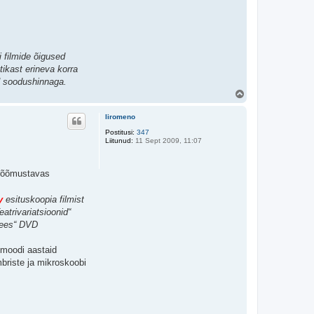
i filmide õigused
tikast erineva korra
id soodushinnaga.
Ü
l
e
liromeno
s
Postitusi:
347
Liitunud:
11 Sept 2009, 11:07
terõõmustavas
y
esituskoopia filmist
eatrivariatsioonid“
amees“ DVD
imoodi aastaid
briste ja mikroskoobi