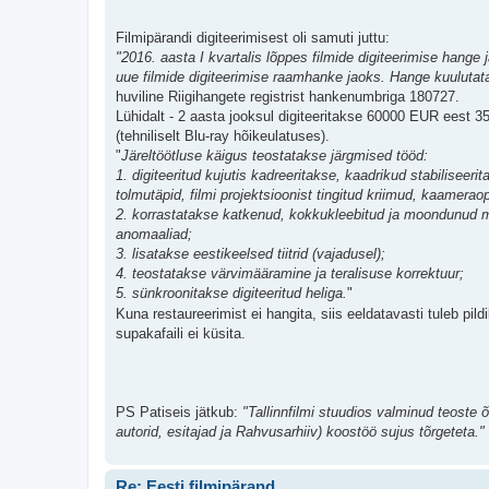
Filmipärandi digiteerimisest oli samuti juttu:
"2016. aasta I kvartalis lõppes filmide digiteerimise hange
uue filmide digiteerimise raamhanke jaoks. Hange kuulutata
huviline Riigihangete registrist hankenumbriga 180727.
Lühidalt - 2 aasta jooksul digiteeritakse 60000 EUR eest 35
(tehniliselt Blu-ray hõikeulatuses).
"
Järeltöötluse käigus teostatakse järgmised tööd:
1. digiteeritud kujutis kadreeritakse, kaadrikud stabilisee
tolmutäpid, filmi projektsioonist tingitud kriimud, kaameraopt
2. korrastatakse katkenud, kokkukleebitud ja moondunud mo
anomaaliad;
3. lisatakse eestikeelsed tiitrid (vajadusel);
4. teostatakse värvimääramine ja teralisuse korrektuur;
5. sünkroonitakse digiteeritud heliga.
"
Kuna restaureerimist ei hangita, siis eeldatavasti tuleb pil
supakafaili ei küsita.
PS Patiseis jätkub:
"Tallinnfilmi stuudios valminud teoste 
autorid, esitajad ja Rahvusarhiiv) koostöö sujus tõrgeteta."
Re: Eesti filmipärand