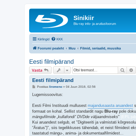
Sinikiir
Blu-ray info- ja arutlusfoorum
Kiirlingid
KKK
Foorumi pealeht
Muu
Filmid, seriaalid, muusika
Eesti filmipärand
Otsi
T
Vasta
Eesti filmipärand
P
Postitas
liromeno
»
04 Juun 2016, 02:56
o
s
Lugemissoovitus:
t
i
t
Eesti Filmi Instituudi mullusest
majandusaasta aruandest
s
u
formaat on kohal. Sellist standardit nagu
Blu-ray
pole dokum
s
mängufilmide „kullafondi“ DVDde väljaandmiseks
"
(EPL jub
Kui aruandest selgub, et "Digiteeriti ja valmistati kõrgresol
“Äratus”)", siis tegelikkuses tähendab, et neist filmidest 
taastatud mängu-, anima- ja dokumentaalfilmidest...