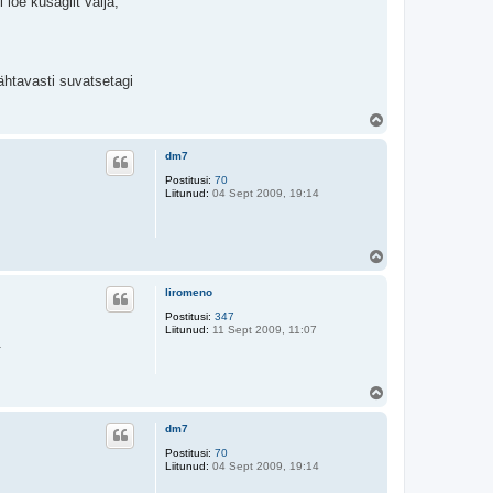
loe kusagilt välja,
ähtavasti suvatsetagi
Ü
l
e
dm7
s
Postitusi:
70
Liitunud:
04 Sept 2009, 19:14
Ü
l
e
liromeno
s
Postitusi:
347
Liitunud:
11 Sept 2009, 11:07
.
Ü
l
e
dm7
s
Postitusi:
70
Liitunud:
04 Sept 2009, 19:14