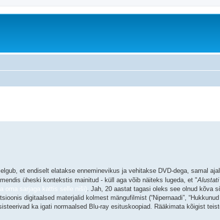
äiendatud otsing
elgub, et endiselt elatakse enneminevikus ja vehitakse DVD-dega, samal ajal
endis üheski kontekstis mainitud - küll aga võib näiteks lugeda, et "
Alustati
a oma sarjaga kattis selle niši)
. Jah, 20 aastat tagasi oleks see olnud kõva s
utsioonis digitaalsed materjalid kolmest mängufilmist (“Nipernaadi”, “Hukkunud Al
eksisteerivad ka igati normaalsed Blu-ray esituskoopiad. Rääkimata kõigist teis