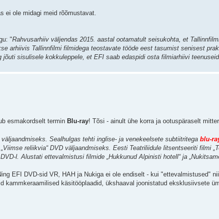
s ei ole midagi meid rõõmustavat.
gu: "
Rahvusarhiiv väljendas 2015. aastal ootamatult seisukohta, et Tallinnfilm
e arhiivis Tallinnfilmi filmidega teostavate tööde eest tasumist senisest prak
ng jõuti sisulisele kokkuleppele, et EFI saab edaspidi osta filmiarhiivi teenuse
ub esmakordselt termin
Blu-ray
! Tõsi - ainult ühe korra ja ootuspäraselt mit
 väljaandmiseks. Sealhulgas tehti inglise- ja venekeelsete subtiitritega
blu-ra
Viimse reliikvia“ DVD väljaandmiseks. Eesti Teatriliidule litsentseeriti filmi „T
 DVD-l. Alustati ettevalmistusi filmide „Hukkunud Alpinisti hotell“ ja „Nukits
ing EFI DVD-sid VR, HAH ja Nukiga ei ole endiselt - kui "ettevalmistused" ni
nid kammkeraamilised käsitööplaadid, ükshaaval joonistatud eksklusiivsete üm