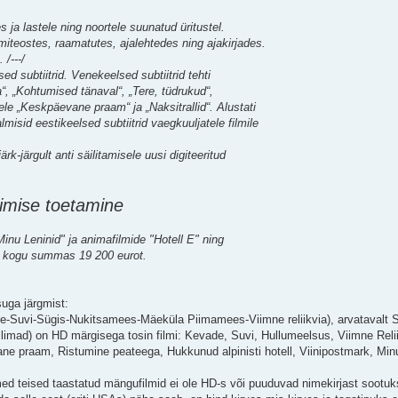
tes ja lastele ning noortele suunatud üritustel.
ilmiteostes, raamatutes, ajalehtedes ning ajakirjades.
/---/
ed subtiitrid. Venekeelsed subtiitrid tehti
“, „Kohtumised tänaval“, „Tere, tüdrukud“,
dele „Keskpäevane praam“ ja „Naksitrallid“. Alustati
misid eestikeelsed subtiitrid vaegkuuljatele filmile
ärk-järgult anti säilitamisele uusi digiteeritud
erimise toetamine
Minu Leninid" ja animafilmide "Hotell E" ning
st, kogu summas 19 200 eurot.
uga järgmist:
Kevade-Suvi-Sügis-Nukitsamees-Mäeküla Piimamees-Viimne reliikvia), arvatavalt 
allimad) on HD märgisega tosin filmi: Kevade, Suvi, Hullumeelsus, Viimne Rel
ne praam, Ristumine peateega, Hukkunud alpinisti hotell, Viinipostmark, Min
ed teised taastatud mängufilmid ei ole HD-s või puuduvad nimekirjast sootuks