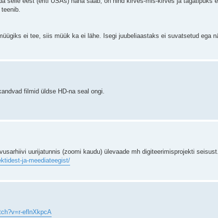
selle eest (eriti USAs) näha saab, on hind kirves-mis-kirves ja tagatipuks ei 
 teenib.
ügiks ei tee, siis müük ka ei lähe. Isegi juubeliaastaks ei suvatsetud ega n
kandvad filmid üldse HD-na seal ongi.
sarhiivi uurijatunnis (zoomi kaudu) ülevaade mh digiteerimisprojekti seisust
jektidest-ja-meediateegist/
tch?v=r-eflnXkpcA