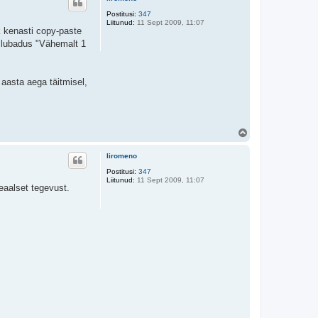
s
Postitusi:
347
Liitunud:
11 Sept 2009, 11:07
k kenasti copy-paste
n lubadus "Vähemalt 1
 aasta aega täitmisel,
Ü
l
e
liromeno
s
Postitusi:
347
Liitunud:
11 Sept 2009, 11:07
reaalset tegevust.