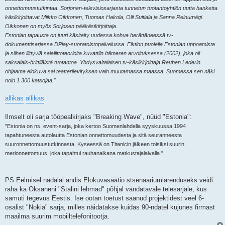
onnettomuustutkintaa. Sorjonen-televisiosarjasta tunnetun tuotantoyhtiön uutta hanketta
käsikirjoittavat Miikko Oikkonen, Tuomas Hakola, Olli Suitiala ja Sanna Reinumägi.
Oikkonen on myös Sorjosen pääkäsikirjoittaja.
Estonian tapausta on juuri käsitelty uudessa kohua herättäneessä tv-
dokumenttisarjassa DPlay-suoratoistopalvelussa. Fiktion puolella Estonian uppoamista
ja siihen liittyviä salaliittoteorioita kuvattiin Itämeren arvoituksessa (2002), joka oli
saksalais-brittiläistä tuotantoa. Yhdysvaltalaisen tv-käsikirjoittaja Reuben Lederin
ohjaama elokuva sai teatterilevityksen vain muutamassa maassa. Suomessa sen näki
noin 1 300 katsojaa."
allikas
allikas
Ilmselt oli sarja tööpealkirjaks "Breaking Wave", nüüd "Estonia":
"Estonia on ns. event-sarja, joka kertoo Suomenlahdella syyskuussa 1994
tapahtuneesta autolautta Estonian onnettomuudesta ja sitä seuranneesta
suuronnettomuustutkinnasta. Kyseessä on Titanicin jälkeen toisiksi suurin
merionnettomuus, joka tapahtui rauhanaikana matkustajalaivalla."
PS Eelmisel nädalal andis Elokuvasäätio stsenaariumiarenduseks veidi
raha ka Oksaneni "Stalini lehmad" põhjal vändatavale telesarjale, kus
samuti tegevus Eestis. Ise ootan toetust saanud projektidest veel 6-
osalist "Nokia" sarja, milles näidatakse kuidas 90-ndatel kujunes firmast
maailma suurim mobiiltelefonitootja.