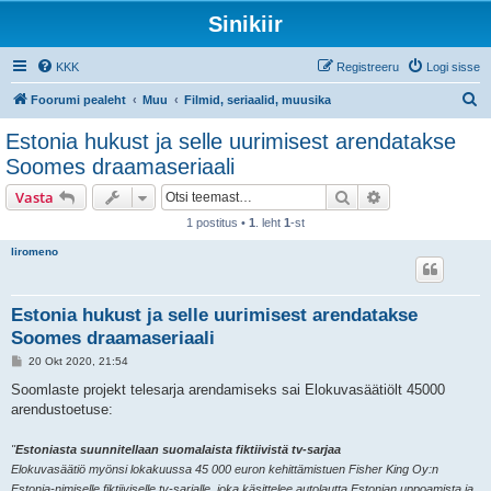
Sinikiir
KKK
Registreeru
Logi sisse
O
Foorumi pealeht
Muu
Filmid, seriaalid, muusika
t
Estonia hukust ja selle uurimisest arendatakse
s
Soomes draamaseriaali
i
Otsi
Täiendatud otsi
Vasta
1 postitus •
1
. leht
1
-st
liromeno
Estonia hukust ja selle uurimisest arendatakse
Soomes draamaseriaali
P
20 Okt 2020, 21:54
o
s
Soomlaste projekt telesarja arendamiseks sai Elokuvasäätiölt 45000
t
arendustoetuse:
i
t
u
"
Estoniasta suunnitellaan suomalaista fiktiivistä tv-sarjaa
s
Elokuvasäätiö myönsi lokakuussa 45 000 euron kehittämistuen Fisher King Oy:n
Estonia-nimiselle fiktiiviselle tv-sarjalle, joka käsittelee autolautta Estonian uppoamista ja