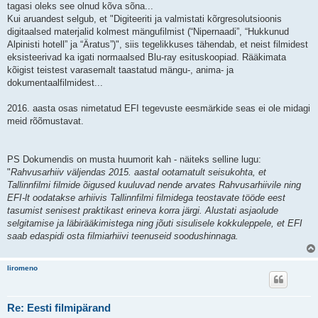
tagasi oleks see olnud kõva sõna...
Kui aruandest selgub, et "Digiteeriti ja valmistati kõrgresolutsioonis
digitaalsed materjalid kolmest mängufilmist (“Nipernaadi”, “Hukkunud
Alpinisti hotell” ja “Äratus”)", siis tegelikkuses tähendab, et neist filmidest
eksisteerivad ka igati normaalsed Blu-ray esituskoopiad. Rääkimata
kõigist teistest varasemalt taastatud mängu-, anima- ja
dokumentaalfilmidest...
2016. aasta osas nimetatud EFI tegevuste eesmärkide seas ei ole midagi
meid rõõmustavat.
PS Dokumendis on musta huumorit kah - näiteks selline lugu:
"
Rahvusarhiiv väljendas 2015. aastal ootamatult seisukohta, et
Tallinnfilmi filmide õigused kuuluvad nende arvates Rahvusarhiivile ning
EFI-lt oodatakse arhiivis Tallinnfilmi filmidega teostavate tööde eest
tasumist senisest praktikast erineva korra järgi. Alustati asjaolude
selgitamise ja läbirääkimistega ning jõuti sisulisele kokkuleppele, et EFI
saab edaspidi osta filmiarhiivi teenuseid soodushinnaga.
liromeno
Re: Eesti filmipärand