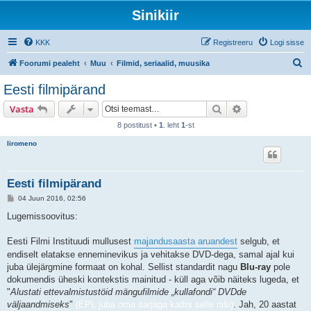
Sinikiir
KKK
Registreeru
Logi sisse
O
Foorumi pealeht
Muu
Filmid, seriaalid, muusika
t
Eesti filmipärand
s
Otsi
Täiendatud otsi
Vasta
i
8 postitust •
1
. leht
1
-st
liromeno
Eesti filmipärand
P
04 Juun 2016, 02:56
o
s
Lugemissoovitus:
t
i
t
Eesti Filmi Instituudi mullusest
majandusaasta aruandest
selgub, et
u
endiselt elatakse enneminevikus ja vehitakse DVD-dega, samal ajal kui
s
juba ülejärgmine formaat on kohal. Sellist standardit nagu
Blu-ray
pole
dokumendis üheski kontekstis mainitud - küll aga võib näiteks lugeda, et
"
Alustati ettevalmistustöid mängufilmide „kullafondi“ DVDde
väljaandmiseks
"
(EPL juba oma sarjaga kattis selle niši)
. Jah, 20 aastat