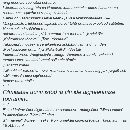
ning noortele suunatud üritustel.
Filmimaterjali ning fotosid litsentsiti kasutamiseks uutes filmiteostes,
raamatutes, ajalehtedes ning ajakirjades.
Filmid on vaatamiseks üleval veebi- ja VOD-keskkondades. /---/
Mängufilmile „Hukkunud alpinisti hotell“ tehti prantsusekeelsed subtiitrid.
Venekeelsed subtiitrid tehti
dokumentaalfilmidele „511 paremat foto marsist“, „Koduküla“,
„Kohtumised tänaval“, „Tere, tüdrukud“,
Talupojad“. Inglise- ja venekeelsed subtiitrid valmisid filmidele
„Keskpäevane praam“ ja „Naksitrallid“. Alustati
koostööd Eesti Vaegkuuljate Liiduga. Viimases kvartalis valmisid
eestikeelsed subtiitrid vaegkuuljatele filmile
„Vallatud kurvid“.“
Tallinnfilmi” pärand on hoiul Rahvusarhiivi filmiarhiivis ning järk-järgult anti
säilitamisele uusi digiteeritud
filmide masterfaile.
/---/
Filmialase uurimistöö ja filmide digiteerimise
toetamine
/---/
Esitati kolme filmi digiteerimistoetustaotlust - mängufilmi "Minu Leninid"
ja animafilmide "Hotell E" ning
„Primavera“ digiteerimiseks. Kõik projektid pälvisid toetust, kogu summas
19 200 eurot.