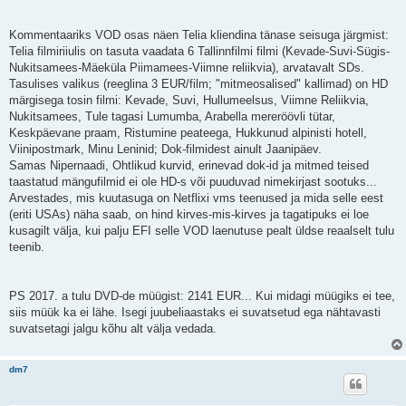
Kommentaariks VOD osas näen Telia kliendina tänase seisuga järgmist:
Telia filmiriiulis on tasuta vaadata 6 Tallinnfilmi filmi (Kevade-Suvi-Sügis-
Nukitsamees-Mäeküla Piimamees-Viimne reliikvia), arvatavalt SDs.
Tasulises valikus (reeglina 3 EUR/film; "mitmeosalised" kallimad) on HD
märgisega tosin filmi: Kevade, Suvi, Hullumeelsus, Viimne Reliikvia,
Nukitsamees, Tule tagasi Lumumba, Arabella mereröövli tütar,
Keskpäevane praam, Ristumine peateega, Hukkunud alpinisti hotell,
Viinipostmark, Minu Leninid; Dok-filmidest ainult Jaanipäev.
Samas Nipernaadi, Ohtlikud kurvid, erinevad dok-id ja mitmed teised
taastatud mängufilmid ei ole HD-s või puuduvad nimekirjast sootuks...
Arvestades, mis kuutasuga on Netflixi vms teenused ja mida selle eest
(eriti USAs) näha saab, on hind kirves-mis-kirves ja tagatipuks ei loe
kusagilt välja, kui palju EFI selle VOD laenutuse pealt üldse reaalselt tulu
teenib.
PS 2017. a tulu DVD-de müügist: 2141 EUR... Kui midagi müügiks ei tee,
siis müük ka ei lähe. Isegi juubeliaastaks ei suvatsetud ega nähtavasti
suvatsetagi jalgu kõhu alt välja vedada.
dm7