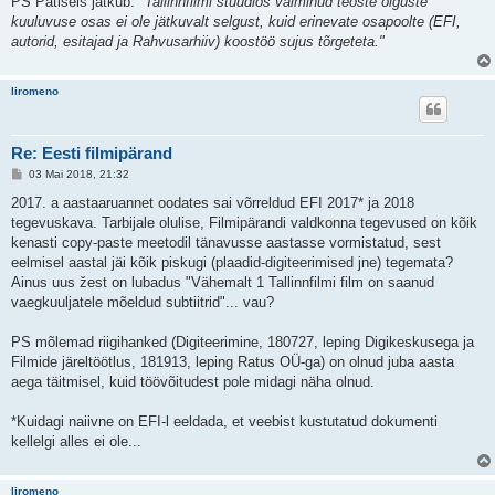
PS Patiseis jätkub:
"Tallinnfilmi stuudios valminud teoste õiguste
kuuluvuse osas ei ole jätkuvalt selgust, kuid erinevate osapoolte (EFI,
autorid, esitajad ja Rahvusarhiiv) koostöö sujus tõrgeteta."
liromeno
Re: Eesti filmipärand
P
03 Mai 2018, 21:32
o
s
2017. a aastaaruannet oodates sai võrreldud EFI 2017* ja 2018
t
tegevuskava. Tarbijale olulise, Filmipärandi valdkonna tegevused on kõik
i
t
kenasti copy-paste meetodil tänavusse aastasse vormistatud, sest
u
eelmisel aastal jäi kõik piskugi (plaadid-digiteerimised jne) tegemata?
s
Ainus uus žest on lubadus "Vähemalt 1 Tallinnfilmi film on saanud
vaegkuuljatele mõeldud subtiitrid"... vau?
PS mõlemad riigihanked (Digiteerimine, 180727, leping Digikeskusega ja
Filmide järeltöötlus, 181913, leping Ratus OÜ-ga) on olnud juba aasta
aega täitmisel, kuid töövõitudest pole midagi näha olnud.
*Kuidagi naiivne on EFI-l eeldada, et veebist kustutatud dokumenti
kellelgi alles ei ole...
liromeno