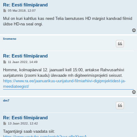
Re: Eesti filmipärand
P
05 Mai 2018, 12:07
o
s
Mul on kuri kahtlus kas need Telia laenutuses HD märgist kandvad filmid
t
üldse HD-na seal ongi.
i
t
u
s
liromeno
Re: Eesti filmipärand
P
11 Jaan 2022, 14:49
o
s
Homme, kolmapäeval 12. jaanuaril kell 15:00, antakse Rahvusarhiivi
t
uurijatunnis (zoomi kaudu) ülevaade mh digiteerimisprojekti seisust.
i
t
https://www.ra.ee/jaanuarikuu-uurijatund-filmiarhiivi-digiprojektidest-ja-
u
meediateegist/
s
dm7
Re: Eesti filmipärand
P
13 Jaan 2022, 12:42
o
s
Tagantjärgi saab vaadata siit:
t
https://www.youtube.com/watch?v=r-eflnXkpcA