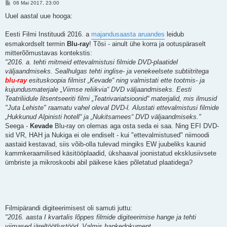
P
08 Mai 2017, 23:00
o
s
Uuel aastal uue hooga:
t
i
t
Eesti Filmi Instituudi 2016. a
majandusaasta aruandes
leidub
u
esmakordselt termin
Blu-ray
! Tõsi - ainult ühe korra ja ootuspäraselt
s
mitterõõmustavas kontekstis:
"2016. a. tehti mitmeid ettevalmistusi filmide DVD-plaatidel
väljaandmiseks. Sealhulgas tehti inglise- ja venekeelsete subtiitritega
blu-ray
esituskoopia filmist „Kevade“ ning valmistati ette tootmis- ja
kujundusmaterjale „Viimse reliikvia“ DVD väljaandmiseks. Eesti
Teatriliidule litsentseeriti filmi „Teatrivariatsioonid“ materjalid, mis ilmusid
"Juta Lehiste" raamatu vahel oleval DVD-l. Alustati ettevalmistusi filmide
„Hukkunud Alpinisti hotell“ ja „Nukitsamees“ DVD väljaandmiseks."
Seega -
Kevade
Blu-ray on olemas aga osta seda ei saa. Ning EFI DVD-
sid VR, HAH ja Nukiga ei ole endiselt - kui "ettevalmistused" niimoodi
aastaid kestavad, siis võib-olla tulevad mingiks EW juubeliks kaunid
kammkeraamilised käsitööplaadid, ükshaaval joonistatud eksklusiivsete
ümbriste ja mikroskoobi abil päikese käes põletatud plaatidega?
Filmipärandi digiteerimisest oli samuti juttu:
"2016. aasta I kvartalis lõppes filmide digiteerimise hange ja tehti
viimased järeltöötlustööd. Valmis hankedokument