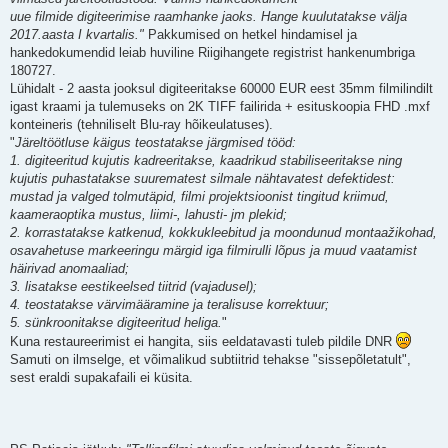
uue filmide digiteerimise raamhanke jaoks. Hange kuulutatakse välja
2017.aasta I kvartalis."
Pakkumised on hetkel hindamisel ja
hankedokumendid leiab huviline Riigihangete registrist hankenumbriga
180727.
Lühidalt - 2 aasta jooksul digiteeritakse 60000 EUR eest 35mm filmilindilt
igast kraami ja tulemuseks on 2K TIFF failirida + esituskoopia FHD .mxf
konteineris (tehniliselt Blu-ray hõikeulatuses).
"
Järeltöötluse käigus teostatakse järgmised tööd:
1. digiteeritud kujutis kadreeritakse, kaadrikud stabiliseeritakse ning
kujutis puhastatakse suurematest silmale nähtavatest defektidest:
mustad ja valged tolmutäpid, filmi projektsioonist tingitud kriimud,
kaameraoptika mustus, liimi-, lahusti- jm plekid;
2. korrastatakse katkenud, kokkukleebitud ja moondunud montaažikohad,
osavahetuse markeeringu märgid iga filmirulli lõpus ja muud vaatamist
häirivad anomaaliad;
3. lisatakse eestikeelsed tiitrid (vajadusel);
4. teostatakse värvimääramine ja teralisuse korrektuur;
5. sünkroonitakse digiteeritud heliga.
"
Kuna restaureerimist ei hangita, siis eeldatavasti tuleb pildile DNR
Samuti on ilmselge, et võimalikud subtiitrid tehakse "sissepõletatult",
sest eraldi supakafaili ei küsita.