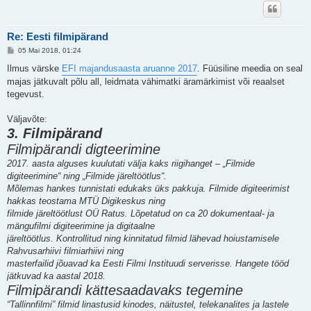
Re: Eesti filmipärand
P
05 Mai 2018, 01:24
o
s
Ilmus värske
EFI majandusaasta aruanne 2017
. Füüsiline meedia on seal
t
majas jätkuvalt põlu all, leidmata vähimatki äramärkimist või reaalset
i
t
tegevust.
u
s
Väljavõte:
3. Filmipärand
Filmipärandi digteerimine
2017. aasta alguses kuulutati välja kaks riigihanget – „Filmide
digiteerimine“ ning „Filmide järeltöötlus“.
Mõlemas hankes tunnistati edukaks üks pakkuja. Filmide digiteerimist
hakkas teostama MTÜ Digikeskus ning
filmide järeltöötlust OÜ Ratus. Lõpetatud on ca 20 dokumentaal- ja
mängufilmi digiteerimine ja digitaalne
järeltöötlus. Kontrollitud ning kinnitatud filmid lähevad hoiustamisele
Rahvusarhiivi filmiarhiivi ning
masterfailid jõuavad ka Eesti Filmi Instituudi serverisse. Hangete tööd
jätkuvad ka aastal 2018.
Filmipärandi kättesaadavaks tegemine
“Tallinnfilmi” filmid linastusid kinodes, näitustel, telekanalites ja lastele