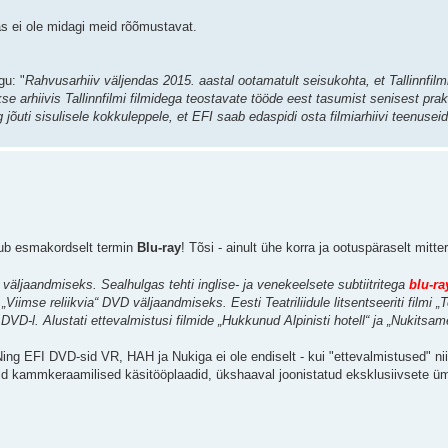
s ei ole midagi meid rõõmustavat.
gu: "
Rahvusarhiiv väljendas 2015. aastal ootamatult seisukohta, et Tallinnfilm
e arhiivis Tallinnfilmi filmidega teostavate tööde eest tasumist senisest prak
ng jõuti sisulisele kokkuleppele, et EFI saab edaspidi osta filmiarhiivi teenuse
ub esmakordselt termin
Blu-ray
! Tõsi - ainult ühe korra ja ootuspäraselt mit
 väljaandmiseks. Sealhulgas tehti inglise- ja venekeelsete subtiitritega
blu-ra
Viimse reliikvia“ DVD väljaandmiseks. Eesti Teatriliidule litsentseeriti filmi „T
 DVD-l. Alustati ettevalmistusi filmide „Hukkunud Alpinisti hotell“ ja „Nukits
ing EFI DVD-sid VR, HAH ja Nukiga ei ole endiselt - kui "ettevalmistused" ni
nid kammkeraamilised käsitööplaadid, ükshaaval joonistatud eksklusiivsete üm