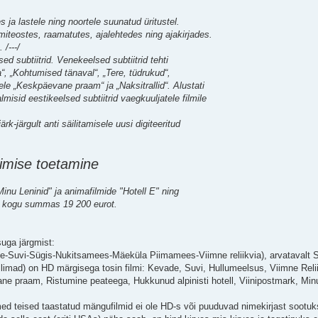
tes ja lastele ning noortele suunatud üritustel.
ilmiteostes, raamatutes, ajalehtedes ning ajakirjades.
/---/
ed subtiitrid. Venekeelsed subtiitrid tehti
“, „Kohtumised tänaval“, „Tere, tüdrukud“,
dele „Keskpäevane praam“ ja „Naksitrallid“. Alustati
misid eestikeelsed subtiitrid vaegkuuljatele filmile
ärk-järgult anti säilitamisele uusi digiteeritud
erimise toetamine
Minu Leninid" ja animafilmide "Hotell E" ning
st, kogu summas 19 200 eurot.
uga järgmist:
Kevade-Suvi-Sügis-Nukitsamees-Mäeküla Piimamees-Viimne reliikvia), arvatavalt 
allimad) on HD märgisega tosin filmi: Kevade, Suvi, Hullumeelsus, Viimne Rel
ne praam, Ristumine peateega, Hukkunud alpinisti hotell, Viinipostmark, Min
ed teised taastatud mängufilmid ei ole HD-s või puuduvad nimekirjast sootuks