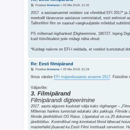
P
Postitas
liromeno
»
03 Mai 2018, 21:32
o
s
2017. a aastaaruannet oodates sai võrreldud EFI 2017* ja 
t
meetodil tänavusse aastasse vormistatud, sest eelmisel aas
i
t
Tallinnfilmi film on saanud vaegkuuljatele mõeldud subtiitrid
u
s
PS mõlemad riigihanked (Digiteerimine, 180727, leping Digi
kuid töövõitudest pole midagi näha olnud.
*Kuidagi naiivne on EFI-l eeldada, et veebist kustutatud doku
Re: Eesti filmipärand
P
Postitas
liromeno
»
05 Mai 2018, 01:24
o
s
Ilmus värske
EFI majandusaasta aruanne 2017
. Füüsiline
t
i
t
Väljavõte:
u
3. Filmipärand
s
Filmipärandi digteerimine
2017. aasta alguses kuulutati välja kaks riigihanget – „Filmi
Mõlemas hankes tunnistati edukaks üks pakkuja. Filmide 
filmide järeltöötlust OÜ Ratus. Lõpetatud on ca 20 dokument
järeltöötlus. Kontrollitud ning kinnitatud filmid lähevad hoiu
masterfailid jõuavad ka Eesti Filmi Instituudi serverisse. 