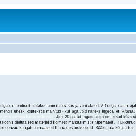
äiendatud otsing
elgub, et endiselt elatakse enneminevikus ja vehitakse DVD-dega, samal ajal
endis üheski kontekstis mainitud - küll aga võib näiteks lugeda, et "
Alustati
a oma sarjaga kattis selle niši)
. Jah, 20 aastat tagasi oleks see olnud kõva s
utsioonis digitaalsed materjalid kolmest mängufilmist (“Nipernaadi”, “Hukkunud Al
eksisteerivad ka igati normaalsed Blu-ray esituskoopiad. Rääkimata kõigist teis