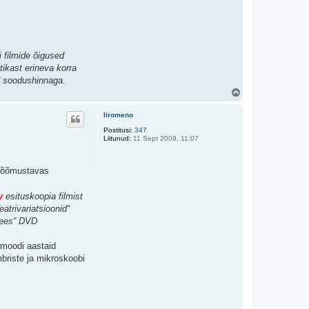
i filmide õigused
tikast erineva korra
id soodushinnaga.
Ü
l
e
liromeno
s
Postitusi:
347
Liitunud:
11 Sept 2009, 11:07
terõõmustavas
y
esituskoopia filmist
eatrivariatsioonid“
amees“ DVD
imoodi aastaid
briste ja mikroskoobi