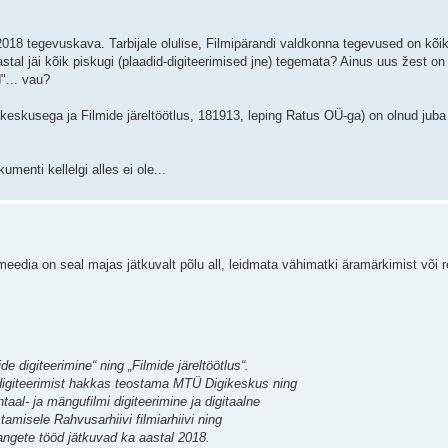
2018 tegevuskava. Tarbijale olulise, Filmipärandi valdkonna tegevused on kõi
tal jäi kõik piskugi (plaadid-digiteerimised jne) tegemata? Ainus uus žest o
"... vau?
keskusega ja Filmide järeltöötlus, 181913, leping Ratus OÜ-ga) on olnud juba
menti kellelgi alles ei ole...
 meedia on seal majas jätkuvalt põlu all, leidmata vähimatki äramärkimist või 
de digiteerimine“ ning „Filmide järeltöötlus“.
digiteerimist hakkas teostama MTÜ Digikeskus ning
aal- ja mängufilmi digiteerimine ja digitaalne
stamisele Rahvusarhiivi filmiarhiivi ning
Hangete tööd jätkuvad ka aastal 2018.