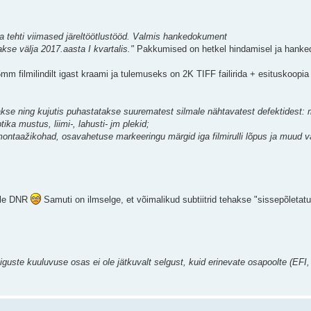
 ja tehti viimased järeltöötlustööd. Valmis hankedokument
kse välja 2017.aasta I kvartalis."
Pakkumised on hetkel hindamisel ja hanke
mm filmilindilt igast kraami ja tulemuseks on 2K TIFF failirida + esituskoopi
ritakse ning kujutis puhastatakse suurematest silmale nähtavatest defektidest:
ika mustus, liimi-, lahusti- jm plekid;
ntaažikohad, osavahetuse markeeringu märgid iga filmirulli lõpus ja muud v
dile DNR
Samuti on ilmselge, et võimalikud subtiitrid tehakse "sissepõletatul
õiguste kuuluvuse osas ei ole jätkuvalt selgust, kuid erinevate osapoolte (EFI,