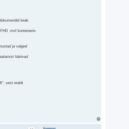
dokumendid leiab
a FHD .mxf konteineris
 mustad ja valged
aatamist häirivad
t", sest eraldi
Ü
l
e
liromeno