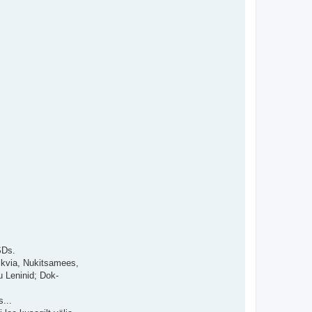
SDs.
iikvia, Nukitsamees,
u Leninid; Dok-
...