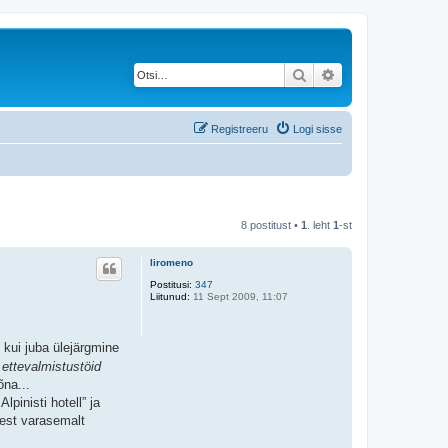
Otsi
Täiendatud otsing
Registreeru
Logi sisse
8 postitust •
1
. leht
1
-st
liromeno
Postitusi:
347
Liitunud:
11 Sept 2009, 11:07
 kui juba ülejärgmine
 ettevalmistustöid
õna...
pinisti hotell” ja
test varasemalt