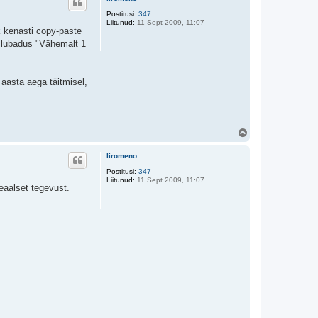
s
Postitusi:
347
Liitunud:
11 Sept 2009, 11:07
k kenasti copy-paste
n lubadus "Vähemalt 1
 aasta aega täitmisel,
Ü
l
e
liromeno
s
Postitusi:
347
Liitunud:
11 Sept 2009, 11:07
reaalset tegevust.