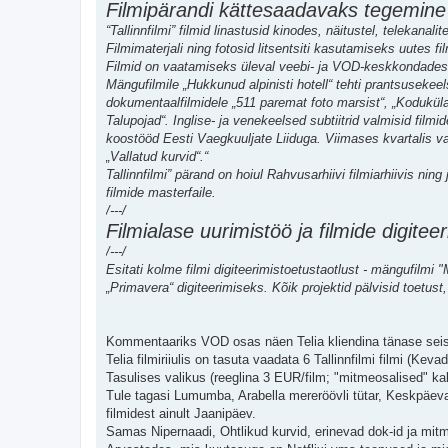
Filmipärandi kättesaadavaks tegemine
“Tallinnfilmi” filmid linastusid kinodes, näitustel, telekanali
Filmimaterjali ning fotosid litsentsiti kasutamiseks uutes f
Filmid on vaatamiseks üleval veebi- ja VOD-keskkondades. 
Mängufilmile „Hukkunud alpinisti hotell“ tehti prantsusekeels
dokumentaalfilmidele „511 paremat foto marsist“, „Koduküla
Talupojad“. Inglise- ja venekeelsed subtiitrid valmisid filmi
koostööd Eesti Vaegkuuljate Liiduga. Viimases kvartalis val
„Vallatud kurvid“.“
Tallinnfilmi” pärand on hoiul Rahvusarhiivi filmiarhiivis ning j
filmide masterfaile.
/---/
Filmialase uurimistöö ja filmide digite
/---/
Esitati kolme filmi digiteerimistoetustaotlust - mängufilmi "
„Primavera“ digiteerimiseks. Kõik projektid pälvisid toetu
Kommentaariks VOD osas näen Telia kliendina tänase seis
Telia filmiriiulis on tasuta vaadata 6 Tallinnfilmi filmi (
Tasulises valikus (reeglina 3 EUR/film; "mitmeosalised" k
Tule tagasi Lumumba, Arabella mereröövli tütar, Keskpäeva
filmidest ainult Jaanipäev.
Samas Nipernaadi, Ohtlikud kurvid, erinevad dok-id ja mitm