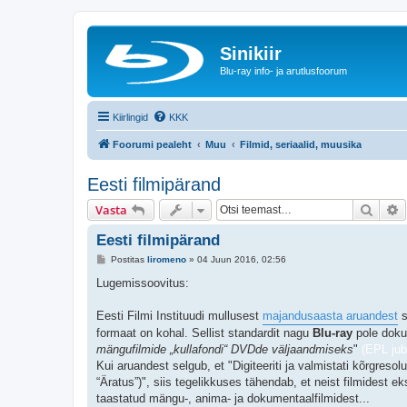
Sinikiir
Blu-ray info- ja arutlusfoorum
Kiirlingid
KKK
Foorumi pealeht
Muu
Filmid, seriaalid, muusika
Eesti filmipärand
Otsi
T
Vasta
Eesti filmipärand
P
Postitas
liromeno
»
04 Juun 2016, 02:56
o
s
Lugemissoovitus:
t
i
t
Eesti Filmi Instituudi mullusest
majandusaasta aruandest
s
u
formaat on kohal. Sellist standardit nagu
Blu-ray
pole dokum
s
mängufilmide „kullafondi“ DVDde väljaandmiseks
"
(EPL jub
Kui aruandest selgub, et "Digiteeriti ja valmistati kõrgresol
“Äratus”)", siis tegelikkuses tähendab, et neist filmidest 
taastatud mängu-, anima- ja dokumentaalfilmidest...