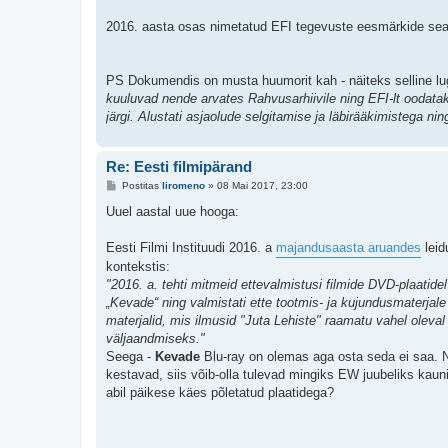
2016. aasta osas nimetatud EFI tegevuste eesmärkide sea
PS Dokumendis on musta huumorit kah - näiteks selline lu
kuuluvad nende arvates Rahvusarhiivile ning EFI-lt oodataks
järgi. Alustati asjaolude selgitamise ja läbirääkimistega ni
Re: Eesti filmipärand
P
Postitas
liromeno
»
08 Mai 2017, 23:00
o
s
Uuel aastal uue hooga:
t
i
t
Eesti Filmi Instituudi 2016. a
majandusaasta aruandes
leid
u
kontekstis:
s
"2016. a. tehti mitmeid ettevalmistusi filmide DVD-plaatidel
„Kevade“ ning valmistati ette tootmis- ja kujundusmaterjale „
materjalid, mis ilmusid "Juta Lehiste" raamatu vahel oleval
väljaandmiseks."
Seega -
Kevade
Blu-ray on olemas aga osta seda ei saa. N
kestavad, siis võib-olla tulevad mingiks EW juubeliks kau
abil päikese käes põletatud plaatidega?