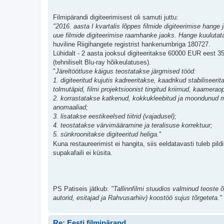
Filmipärandi digiteerimisest oli samuti juttu:
"2016. aasta I kvartalis lõppes filmide digiteerimise hange
uue filmide digiteerimise raamhanke jaoks. Hange kuulutata
huviline Riigihangete registrist hankenumbriga 180727.
Lühidalt - 2 aasta jooksul digiteeritakse 60000 EUR eest 35
(tehniliselt Blu-ray hõikeulatuses).
"
Järeltöötluse käigus teostatakse järgmised tööd:
1. digiteeritud kujutis kadreeritakse, kaadrikud stabilisee
tolmutäpid, filmi projektsioonist tingitud kriimud, kaameraopt
2. korrastatakse katkenud, kokkukleebitud ja moondunud mo
anomaaliad;
3. lisatakse eestikeelsed tiitrid (vajadusel);
4. teostatakse värvimääramine ja teralisuse korrektuur;
5. sünkroonitakse digiteeritud heliga.
"
Kuna restaureerimist ei hangita, siis eeldatavasti tuleb pil
supakafaili ei küsita.
PS Patiseis jätkub:
"Tallinnfilmi stuudios valminud teoste 
autorid, esitajad ja Rahvusarhiiv) koostöö sujus tõrgeteta."
Re: Eesti filmipärand