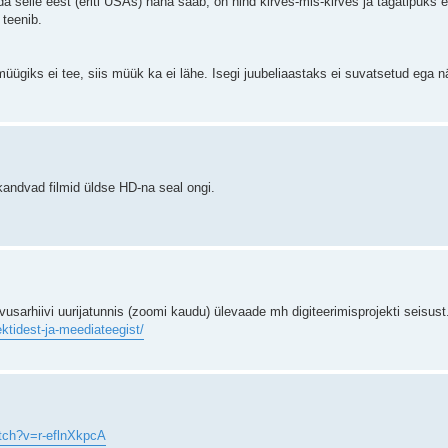
selle eest (eriti USAs) näha saab, on hind kirves-mis-kirves ja tagatipuks ei 
 teenib.
ügiks ei tee, siis müük ka ei lähe. Isegi juubeliaastaks ei suvatsetud ega n
kandvad filmid üldse HD-na seal ongi.
sarhiivi uurijatunnis (zoomi kaudu) ülevaade mh digiteerimisprojekti seisust
jektidest-ja-meediateegist/
tch?v=r-eflnXkpcA