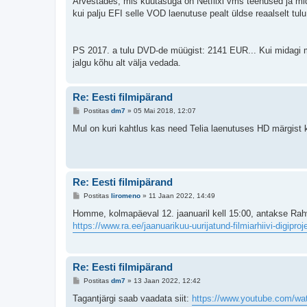
Arvestades, mis kuutasuga on Netflixi vms teenused ja mida 
kui palju EFI selle VOD laenutuse pealt üldse reaalselt tulu
PS 2017. a tulu DVD-de müügist: 2141 EUR... Kui midagi mü
jalgu kõhu alt välja vedada.
Re: Eesti filmipärand
P
Postitas
dm7
»
05 Mai 2018, 12:07
o
s
Mul on kuri kahtlus kas need Telia laenutuses HD märgist 
t
i
t
u
s
Re: Eesti filmipärand
P
Postitas
liromeno
»
11 Jaan 2022, 14:49
o
s
Homme, kolmapäeval 12. jaanuaril kell 15:00, antakse Rahvu
t
https://www.ra.ee/jaanuarikuu-uurijatund-filmiarhiivi-digipro
i
t
u
s
Re: Eesti filmipärand
P
Postitas
dm7
»
13 Jaan 2022, 12:42
o
s
Tagantjärgi saab vaadata siit:
https://www.youtube.com/wa
t