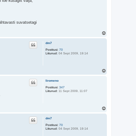
loe kusagilt välja,
ähtavasti suvatsetagi
Ü
l
e
dm7
s
Postitusi:
70
Liitunud:
04 Sept 2009, 19:14
Ü
l
e
liromeno
s
Postitusi:
347
Liitunud:
11 Sept 2009, 11:07
.
Ü
l
e
dm7
s
Postitusi:
70
Liitunud:
04 Sept 2009, 19:14