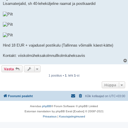
Lisamaterjalid, sh 40-leheküljeline raamat ja postkaardid
Hind 18 EUR + vajadusel postikulu (Tallinnas võimalik käest-kätte)
Kontakt: viiskolmüheksakolmnullkolmkaheksaviis
Vasta
1 postitus •
1
. leht
1
-st
Hüppa
Foorumi pealeht
Kõik kellaajad on
UTC+03:00
Arendas
phpBB
® Forum Software © phpBB Limited
Estonian translation by phpBB Eesti [Exabot] © 2008*-2021
Privaatsus
|
Kasutajatingimused