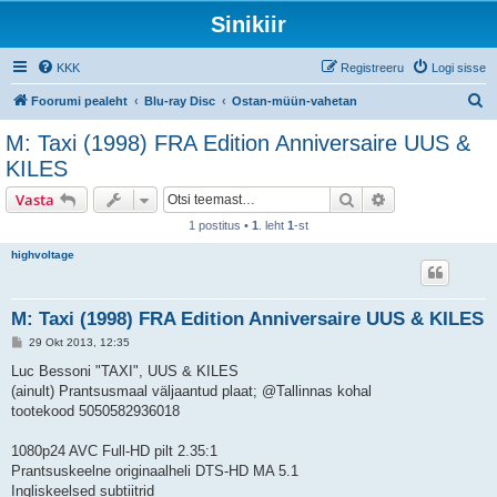
Sinikiir
KKK
Registreeru
Logi sisse
O
Foorumi pealeht
Blu-ray Disc
Ostan-müün-vahetan
t
M: Taxi (1998) FRA Edition Anniversaire UUS &
s
KILES
i
Otsi
Täiendatud otsi
Vasta
1 postitus •
1
. leht
1
-st
highvoltage
M: Taxi (1998) FRA Edition Anniversaire UUS & KILES
P
29 Okt 2013, 12:35
o
s
Luc Bessoni "TAXI", UUS & KILES
t
(ainult) Prantsusmaal väljaantud plaat; @Tallinnas kohal
i
t
tootekood 5050582936018
u
s
1080p24 AVC Full-HD pilt 2.35:1
Prantsuskeelne originaalheli DTS-HD MA 5.1
Ingliskeelsed subtiitrid