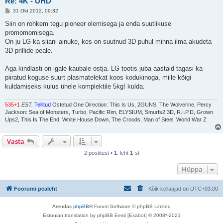
Re: 4K - UHD
P
31 Okt 2012, 09:32
o
s
Siin on rohkem tegu pioneer olemisega ja enda suutlikuse
t
promomomisega.
i
t
On ju LG ka siiani ainuke, kes on suutnud 3D puhul minna ilma akudeta
u
3D prillide peale.
s
Aga kindlasti on igale kaubale ostja. LG tootis juba aastaid tagasi ka
piiratud koguse suurt plasmatelekat koos kodukinoga, mille kõigi
kuldamiseks kulus ühele komplektile 5kg! kulda.
535+1
EST.
Tellitud
Ostetud One Direction: This Is Us, 2GUNS, The Wolverine, Percy
Jackson: Sea of Monsters, Turbo, Pacific Rim, ELYSIUM, Smurfs2 3D, R.I.P.D, Grown
Ups2, This Is The End, White House Down, The Croods, Man of Steel, World War Z
Vasta
2 postitust •
1
. leht
1
-st
Hüppa
Foorumi pealeht
Kõik kellaajad on
UTC+03:00
Arendas
phpBB
® Forum Software © phpBB Limited
Estonian translation by phpBB Eesti [Exabot] © 2008*-2021