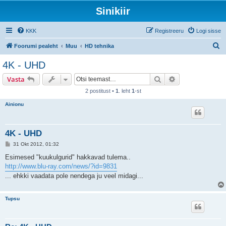
Sinikiir
KKK
Registreeru
Logi sisse
O
Foorumi pealeht
Muu
HD tehnika
t
4K - UHD
s
Otsi
Täiendatud otsi
Vasta
i
2 postitust •
1
. leht
1
-st
Ainionu
4K - UHD
P
31 Okt 2012, 01:32
o
s
Esimesed "kuukulgurid" hakkavad tulema..
t
http://www.blu-ray.com/news/?id=9831
i
t
... ehkki vaadata pole nendega ju veel midagi...
u
s
Tupsu