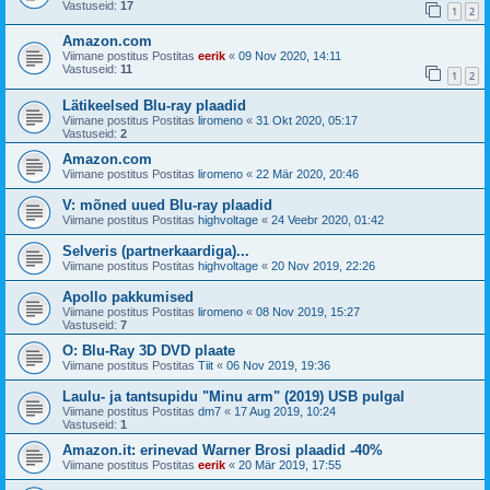
Vastuseid:
17
1
2
Amazon.com
Viimane postitus Postitas
eerik
«
09 Nov 2020, 14:11
Vastuseid:
11
1
2
Lätikeelsed Blu-ray plaadid
Viimane postitus Postitas
liromeno
«
31 Okt 2020, 05:17
Vastuseid:
2
Amazon.com
Viimane postitus Postitas
liromeno
«
22 Mär 2020, 20:46
V: mõned uued Blu-ray plaadid
Viimane postitus Postitas
highvoltage
«
24 Veebr 2020, 01:42
Selveris (partnerkaardiga)...
Viimane postitus Postitas
highvoltage
«
20 Nov 2019, 22:26
Apollo pakkumised
Viimane postitus Postitas
liromeno
«
08 Nov 2019, 15:27
Vastuseid:
7
O: Blu-Ray 3D DVD plaate
Viimane postitus Postitas
Tiit
«
06 Nov 2019, 19:36
Laulu- ja tantsupidu "Minu arm" (2019) USB pulgal
Viimane postitus Postitas
dm7
«
17 Aug 2019, 10:24
Vastuseid:
1
Amazon.it: erinevad Warner Brosi plaadid -40%
Viimane postitus Postitas
eerik
«
20 Mär 2019, 17:55