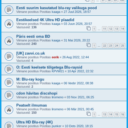
1
97
98
99
100
…
Eesti suurim kasutatud blu-ray valikuga pood
Viimane postitus Postitas
kaaga
«
27 Juul 2026, 18:57
Eestikeelsed 4K Ultra HD plaadid
Viimane postitus Postitas
kaaga
«
03 Juun 2026, 20:57
Vastuseid:
136
1
11
12
13
14
…
Päris eesti oma BD
Viimane postitus Postitas
kaaga
«
31 Mai 2026, 20:22
Vastuseid:
240
1
22
23
24
25
…
[UK] zavvi.co.uk
Viimane postitus Postitas
eerik
«
26 Aug 2022, 12:44
Vastuseid:
4
O: Eesti keelsete tõlgetega Blu-raysid
Viimane postitus Postitas
KPVW21
«
10 Apr 2022, 22:32
M: Blu-ray kogu
Viimane postitus Postitas
kaaga
«
06 Veebr 2022, 08:38
Vastuseid:
2
cdon hävitas discshopi
Viimane postitus Postitas
liromeno
«
03 Nov 2021, 06:25
Peatselt ilmumas
Viimane postitus Postitas
liromeno
«
06 Mär 2021, 00:45
Vastuseid:
150
1
13
14
15
16
…
Ultra HD Blu-ray (4K)
Viimane postitus Postitas
punker
«
10 Dets 2020, 18:15