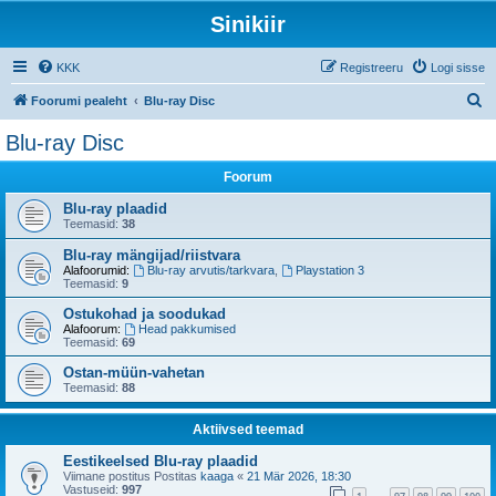
Sinikiir
KKK
Registreeru
Logi sisse
O
Foorumi pealeht
Blu-ray Disc
t
Blu-ray Disc
s
Foorum
i
Blu-ray plaadid
Teemasid:
38
Blu-ray mängijad/riistvara
Alafoorumid:
Blu-ray arvutis/tarkvara
,
Playstation 3
Teemasid:
9
Ostukohad ja soodukad
Alafoorum:
Head pakkumised
Teemasid:
69
Ostan-müün-vahetan
Teemasid:
88
Aktiivsed teemad
Eestikeelsed Blu-ray plaadid
Viimane postitus Postitas
kaaga
«
21 Mär 2026, 18:30
Vastuseid:
997