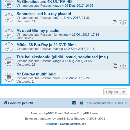
M: Ghostbusters 4K ULTRA HD
Viimane postitus Postitas
kaaga
«
06 Dets 2017, 16:25
Soomekeelsed blu-ray plaadid
Viimane postitus Postitas
dm7
«
13 Nov 2017, 21:33
Vastuseid:
14
1
2
M: uued Blu-ray plaadid
Viimane postitus Postitas
highvoltage
«
17 Okt 2017, 17:14
Vastuseid:
7
Müüa: 38 Blu-Ray ja 22 DVD filmi
Viimane postitus Postitas
mafepp
«
02 Sept 2017, 19:18
Teie kollektsioonid (pildid, ostud, soovitused jms.)
Viimane postitus Postitas
kaaga
«
17 Aug 2017, 21:55
Vastuseid:
17
1
2
M: Blu-ray multifilmid
Viimane postitus Postitas
zipzic
«
12 Mär 2017, 21:23
Vastuseid:
1
Hüppa
Foorumi pealeht
Kõik kellaajad on
UTC+03:00
Arendas
phpBB
® Forum Software © phpBB Limited
Estonian translation by phpBB Eesti [Exabot] © 2008*-2021
Privaatsus
|
Kasutajatingimused