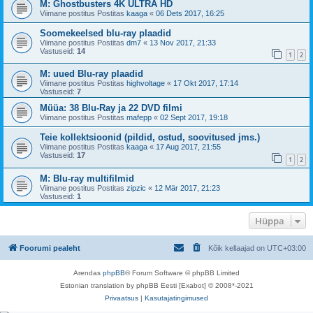
M: Ghostbusters 4K ULTRA HD
Viimane postitus Postitas
kaaga
«
06 Dets 2017, 16:25
Soomekeelsed blu-ray plaadid
Viimane postitus Postitas
dm7
«
13 Nov 2017, 21:33
Vastuseid:
14
1
2
M: uued Blu-ray plaadid
Viimane postitus Postitas
highvoltage
«
17 Okt 2017, 17:14
Vastuseid:
7
Müüa: 38 Blu-Ray ja 22 DVD filmi
Viimane postitus Postitas
mafepp
«
02 Sept 2017, 19:18
Teie kollektsioonid (pildid, ostud, soovitused jms.)
Viimane postitus Postitas
kaaga
«
17 Aug 2017, 21:55
Vastuseid:
17
1
2
M: Blu-ray multifilmid
Viimane postitus Postitas
zipzic
«
12 Mär 2017, 21:23
Vastuseid:
1
Hüppa
Foorumi pealeht
Kõik kellaajad on
UTC+03:00
Arendas
phpBB
® Forum Software © phpBB Limited
Estonian translation by phpBB Eesti [Exabot] © 2008*-2021
Privaatsus
|
Kasutajatingimused