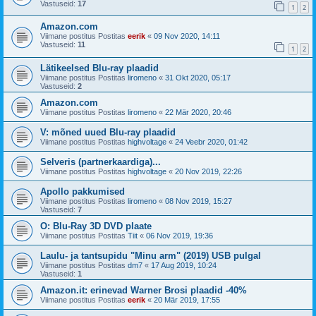
Vastuseid:
17
1
2
Amazon.com
Viimane postitus Postitas
eerik
«
09 Nov 2020, 14:11
Vastuseid:
11
1
2
Lätikeelsed Blu-ray plaadid
Viimane postitus Postitas
liromeno
«
31 Okt 2020, 05:17
Vastuseid:
2
Amazon.com
Viimane postitus Postitas
liromeno
«
22 Mär 2020, 20:46
V: mõned uued Blu-ray plaadid
Viimane postitus Postitas
highvoltage
«
24 Veebr 2020, 01:42
Selveris (partnerkaardiga)...
Viimane postitus Postitas
highvoltage
«
20 Nov 2019, 22:26
Apollo pakkumised
Viimane postitus Postitas
liromeno
«
08 Nov 2019, 15:27
Vastuseid:
7
O: Blu-Ray 3D DVD plaate
Viimane postitus Postitas
Tiit
«
06 Nov 2019, 19:36
Laulu- ja tantsupidu "Minu arm" (2019) USB pulgal
Viimane postitus Postitas
dm7
«
17 Aug 2019, 10:24
Vastuseid:
1
Amazon.it: erinevad Warner Brosi plaadid -40%
Viimane postitus Postitas
eerik
«
20 Mär 2019, 17:55