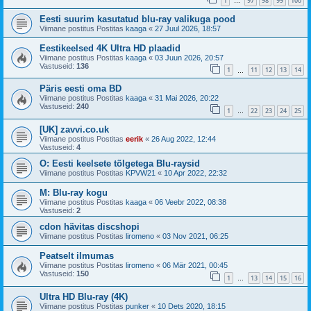
1
97
98
99
100
…
Eesti suurim kasutatud blu-ray valikuga pood
Viimane postitus Postitas
kaaga
«
27 Juul 2026, 18:57
Eestikeelsed 4K Ultra HD plaadid
Viimane postitus Postitas
kaaga
«
03 Juun 2026, 20:57
Vastuseid:
136
1
11
12
13
14
…
Päris eesti oma BD
Viimane postitus Postitas
kaaga
«
31 Mai 2026, 20:22
Vastuseid:
240
1
22
23
24
25
…
[UK] zavvi.co.uk
Viimane postitus Postitas
eerik
«
26 Aug 2022, 12:44
Vastuseid:
4
O: Eesti keelsete tõlgetega Blu-raysid
Viimane postitus Postitas
KPVW21
«
10 Apr 2022, 22:32
M: Blu-ray kogu
Viimane postitus Postitas
kaaga
«
06 Veebr 2022, 08:38
Vastuseid:
2
cdon hävitas discshopi
Viimane postitus Postitas
liromeno
«
03 Nov 2021, 06:25
Peatselt ilmumas
Viimane postitus Postitas
liromeno
«
06 Mär 2021, 00:45
Vastuseid:
150
1
13
14
15
16
…
Ultra HD Blu-ray (4K)
Viimane postitus Postitas
punker
«
10 Dets 2020, 18:15