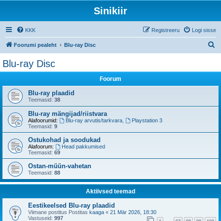
Sinikiir
KKK
Registreeru
Logi sisse
O
Foorumi pealeht
Blu-ray Disc
t
Blu-ray Disc
s
Foorum
i
Blu-ray plaadid
Teemasid:
38
Blu-ray mängijad/riistvara
Alafoorumid:
Blu-ray arvutis/tarkvara
,
Playstation 3
Teemasid:
9
Ostukohad ja soodukad
Alafoorum:
Head pakkumised
Teemasid:
69
Ostan-müün-vahetan
Teemasid:
88
Aktiivsed teemad
Eestikeelsed Blu-ray plaadid
Viimane postitus Postitas
kaaga
«
21 Mär 2026, 18:30
Vastuseid:
997