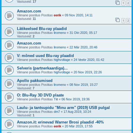
Vastuseid:
17
1
2
Amazon.com
Viimane postitus Postitas
eerik
«
09 Nov 2020, 14:11
Vastuseid:
11
1
2
Lätikeelsed Blu-ray plaadid
Viimane postitus Postitas
liromeno
«
31 Okt 2020, 05:17
Vastuseid:
2
Amazon.com
Viimane postitus Postitas
liromeno
«
22 Mär 2020, 20:46
V: mõned uued Blu-ray plaadid
Viimane postitus Postitas
highvoltage
«
24 Veebr 2020, 01:42
Selveris (partnerkaardiga)...
Viimane postitus Postitas
highvoltage
«
20 Nov 2019, 22:26
Apollo pakkumised
Viimane postitus Postitas
liromeno
«
08 Nov 2019, 15:27
Vastuseid:
7
O: Blu-Ray 3D DVD plaate
Viimane postitus Postitas
Tiit
«
06 Nov 2019, 19:36
Laulu- ja tantsupidu "Minu arm" (2019) USB pulgal
Viimane postitus Postitas
dm7
«
17 Aug 2019, 10:24
Vastuseid:
1
Amazon.it: erinevad Warner Brosi plaadid -40%
Viimane postitus Postitas
eerik
«
20 Mär 2019, 17:55