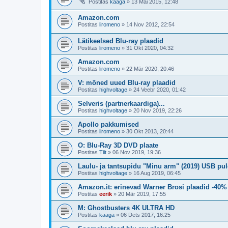
Postitas
kaaga
»
13 Mai 2015, 12:48
Amazon.com
Postitas
liromeno
»
14 Nov 2012, 22:54
Lätikeelsed Blu-ray plaadid
Postitas
liromeno
»
31 Okt 2020, 04:32
Amazon.com
Postitas
liromeno
»
22 Mär 2020, 20:46
V: mõned uued Blu-ray plaadid
Postitas
highvoltage
»
24 Veebr 2020, 01:42
Selveris (partnerkaardiga)...
Postitas
highvoltage
»
20 Nov 2019, 22:26
Apollo pakkumised
Postitas
liromeno
»
30 Okt 2013, 20:44
O: Blu-Ray 3D DVD plaate
Postitas
Tiit
»
06 Nov 2019, 19:36
Laulu- ja tantsupidu "Minu arm" (2019) USB pul
Postitas
highvoltage
»
16 Aug 2019, 06:45
Amazon.it: erinevad Warner Brosi plaadid -40%
Postitas
eerik
»
20 Mär 2019, 17:55
M: Ghostbusters 4K ULTRA HD
Postitas
kaaga
»
06 Dets 2017, 16:25