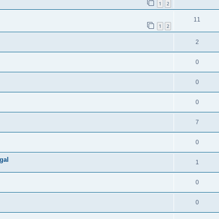
1
2
11
1
2
2
0
0
0
7
0
gal
1
0
0