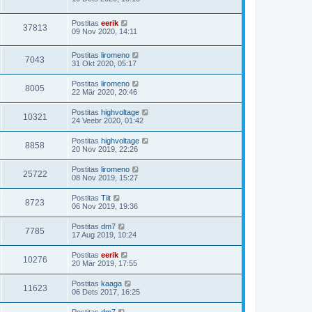
Postitas
eerik
37813
09 Nov 2020, 14:11
Postitas
liromeno
7043
31 Okt 2020, 05:17
Postitas
liromeno
8005
22 Mär 2020, 20:46
Postitas
highvoltage
10321
24 Veebr 2020, 01:42
Postitas
highvoltage
8858
20 Nov 2019, 22:26
Postitas
liromeno
25722
08 Nov 2019, 15:27
Postitas
Tiit
8723
06 Nov 2019, 19:36
Postitas
dm7
7785
17 Aug 2019, 10:24
Postitas
eerik
10276
20 Mär 2019, 17:55
Postitas
kaaga
11623
06 Dets 2017, 16:25