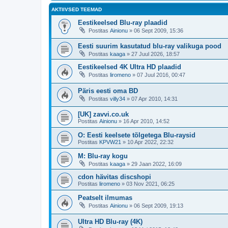
AKTIIVSED TEEMAD
Eestikeelsed Blu-ray plaadid
Postitas
Ainionu
»
06 Sept 2009, 15:36
Eesti suurim kasutatud blu-ray valikuga pood
Postitas
kaaga
»
27 Juul 2026, 18:57
Eestikeelsed 4K Ultra HD plaadid
Postitas
liromeno
»
07 Juul 2016, 00:47
Päris eesti oma BD
Postitas
villy34
»
07 Apr 2010, 14:31
[UK] zavvi.co.uk
Postitas
Ainionu
»
16 Apr 2010, 14:52
O: Eesti keelsete tõlgetega Blu-raysid
Postitas
KPVW21
»
10 Apr 2022, 22:32
M: Blu-ray kogu
Postitas
kaaga
»
29 Jaan 2022, 16:09
cdon hävitas discshopi
Postitas
liromeno
»
03 Nov 2021, 06:25
Peatselt ilmumas
Postitas
Ainionu
»
06 Sept 2009, 19:13
Ultra HD Blu-ray (4K)