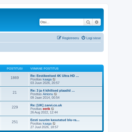
Otsi
Täiendatud otsing
Registreeru
Logi sisse
POSTITUSI
VIIMANE POSTITUS
Re: Eestikeelsed 4K Ultra HD …
1869
V
Postitas
kaaga
a
03 Juun 2026, 20:57
a
t
Re: 3 ja 4 kihilised plaadid …
21
a
V
Postitas
Ainionu
v
a
09 Jaan 2014, 00:54
i
a
i
t
Re: [UK] zavvi.co.uk
229
m
a
V
Postitas
eerik
a
v
a
26 Aug 2022, 12:44
s
i
a
t
i
t
Eesti suurim kasutatud blu-ra…
p
251
m
a
V
Postitas
kaaga
o
a
v
a
27 Juul 2026, 18:57
s
s
i
a
t