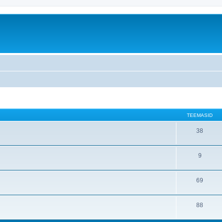
TEEMASID
38
9
69
88