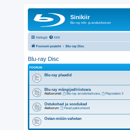
Sinikiir
Blu-ray info- ja arutlusfoorum
Kiirlingid
KKK
Foorumi pealeht
Blu-ray Disc
Blu-ray Disc
FOORUM
Blu-ray plaadid
Blu-ray mängijad/riistvara
Alafoorumid:
Blu-ray arvutis/tarkvara
,
Playstation 3
Ostukohad ja soodukad
Alafoorum:
Head pakkumised
Ostan-müün-vahetan