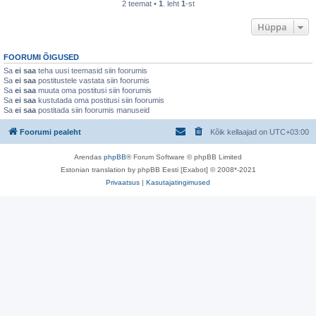
2 teemat •
1
. leht
1
-st
Hüppa
FOORUMI ÕIGUSED
Sa
ei saa
teha uusi teemasid siin foorumis
Sa
ei saa
postitustele vastata siin foorumis
Sa
ei saa
muuta oma postitusi siin foorumis
Sa
ei saa
kustutada oma postitusi siin foorumis
Sa
ei saa
postitada siin foorumis manuseid
Foorumi pealeht
Kõik kellaajad on
UTC+03:00
Arendas
phpBB
® Forum Software © phpBB Limited
Estonian translation by phpBB Eesti [Exabot] © 2008*-2021
Privaatsus
|
Kasutajatingimused