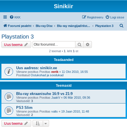
Sinikiir
KKK
Registreeru
Logi sisse
O
Foorumi pealeht
Blu-ray Disc
Blu-ray mängijad/riistvara
Playstation 3
t
Playstation 3
s
Otsi
Täiendatud otsing
Uus teema
i
2 teemat •
1
. leht
1
-st
Teadaanded
Uus aadress: sinikiir.ee
Viimane postitus Postitas
eerik
«
11 Okt 2010, 16:55
Postitatud
Ostukohad ja soodukad
Teemasid
Blu-ray ekraanisuhe 16:9 vs 21:9
Viimane postitus Postitas
JaakV
«
06 Mär 2010, 09:36
Vastuseid:
3
PS3 Slim
Viimane postitus Postitas
valts
«
19 Jaan 2010, 11:48
Vastuseid:
2
Uus teema