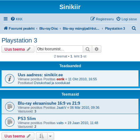
Sinikiir
KKK
Registreeru
Logi sisse
O
Foorumi pealeht
Blu-ray Disc
Blu-ray mängijad/riistvara
Playstation 3
t
Playstation 3
s
Otsi
Täiendatud otsing
Uus teema
i
2 teemat •
1
. leht
1
-st
Teadaanded
Uus aadress: sinikiir.ee
Viimane postitus Postitas
eerik
«
11 Okt 2010, 16:55
Postitatud
Ostukohad ja soodukad
Teemasid
Blu-ray ekraanisuhe 16:9 vs 21:9
Viimane postitus Postitas
JaakV
«
06 Mär 2010, 09:36
Vastuseid:
3
PS3 Slim
Viimane postitus Postitas
valts
«
19 Jaan 2010, 11:48
Vastuseid:
2
Uus teema