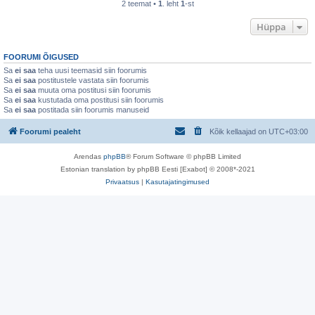
2 teemat •
1
. leht
1
-st
Hüppa
FOORUMI ÕIGUSED
Sa
ei saa
teha uusi teemasid siin foorumis
Sa
ei saa
postitustele vastata siin foorumis
Sa
ei saa
muuta oma postitusi siin foorumis
Sa
ei saa
kustutada oma postitusi siin foorumis
Sa
ei saa
postitada siin foorumis manuseid
Foorumi pealeht
Kõik kellaajad on
UTC+03:00
Arendas
phpBB
® Forum Software © phpBB Limited
Estonian translation by phpBB Eesti [Exabot] © 2008*-2021
Privaatsus
|
Kasutajatingimused