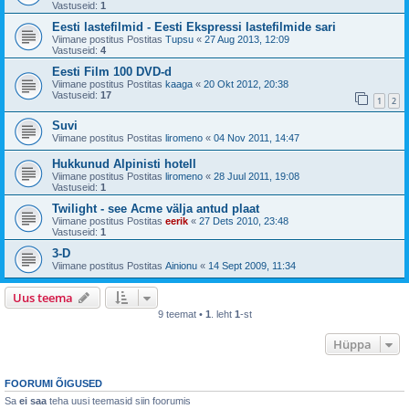
Vastuseid:
1
Eesti lastefilmid - Eesti Ekspressi lastefilmide sari
Viimane postitus Postitas
Tupsu
«
27 Aug 2013, 12:09
Vastuseid:
4
Eesti Film 100 DVD-d
Viimane postitus Postitas
kaaga
«
20 Okt 2012, 20:38
Vastuseid:
17
1
2
Suvi
Viimane postitus Postitas
liromeno
«
04 Nov 2011, 14:47
Hukkunud Alpinisti hotell
Viimane postitus Postitas
liromeno
«
28 Juul 2011, 19:08
Vastuseid:
1
Twilight - see Acme välja antud plaat
Viimane postitus Postitas
eerik
«
27 Dets 2010, 23:48
Vastuseid:
1
3-D
Viimane postitus Postitas
Ainionu
«
14 Sept 2009, 11:34
Uus teema
9 teemat •
1
. leht
1
-st
Hüppa
FOORUMI ÕIGUSED
Sa
ei saa
teha uusi teemasid siin foorumis