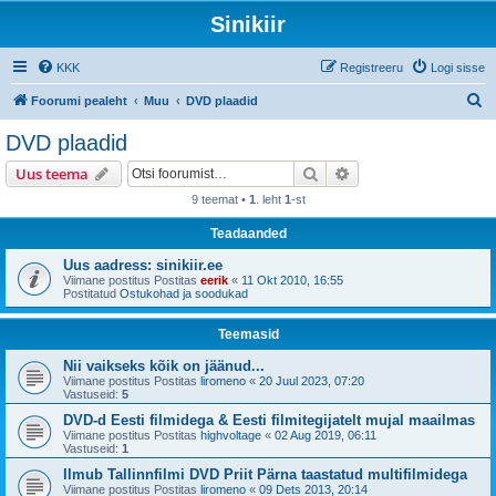
Sinikiir
KKK
Registreeru
Logi sisse
O
Foorumi pealeht
Muu
DVD plaadid
t
DVD plaadid
s
Otsi
Täiendatud otsing
Uus teema
i
9 teemat •
1
. leht
1
-st
Teadaanded
Uus aadress: sinikiir.ee
Viimane postitus Postitas
eerik
«
11 Okt 2010, 16:55
Postitatud
Ostukohad ja soodukad
Teemasid
Nii vaikseks kõik on jäänud...
Viimane postitus Postitas
liromeno
«
20 Juul 2023, 07:20
Vastuseid:
5
DVD-d Eesti filmidega & Eesti filmitegijatelt mujal maailmas
Viimane postitus Postitas
highvoltage
«
02 Aug 2019, 06:11
Vastuseid:
1
Ilmub Tallinnfilmi DVD Priit Pärna taastatud multifilmidega
Viimane postitus Postitas
liromeno
«
09 Dets 2013, 20:14