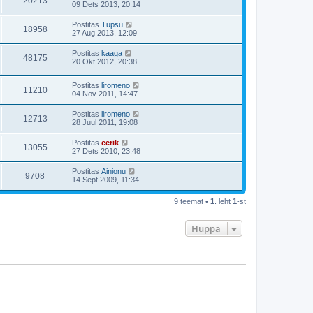
20213
09 Dets 2013, 20:14
Postitas
Tupsu
18958
27 Aug 2013, 12:09
Postitas
kaaga
48175
20 Okt 2012, 20:38
Postitas
liromeno
11210
04 Nov 2011, 14:47
Postitas
liromeno
12713
28 Juul 2011, 19:08
Postitas
eerik
13055
27 Dets 2010, 23:48
Postitas
Ainionu
9708
14 Sept 2009, 11:34
9 teemat •
1
. leht
1
-st
Hüppa