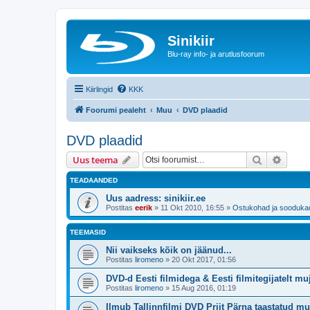
Sinikiir
Blu-ray info- ja arutlusfoorum
Kiirlingid
KKK
Foorumi pealeht
Muu
DVD plaadid
DVD plaadid
Otsi
Täiend
Uus teema
TEADAANDED
Uus aadress: sinikiir.ee
Postitas
eerik
»
11 Okt 2010, 16:55
»
Ostukohad ja sooduka
TEEMASID
Nii vaikseks kõik on jäänud...
Postitas
liromeno
»
20 Okt 2017, 01:56
DVD-d Eesti filmidega & Eesti filmitegijatelt m
Postitas
liromeno
»
15 Aug 2016, 01:19
Ilmub Tallinnfilmi DVD Priit Pärna taastatud mu