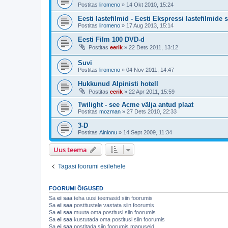
Postitas
liromeno
»
14 Okt 2010, 15:24
Eesti lastefilmid - Eesti Ekspressi lastefilmide s
Postitas
liromeno
»
17 Aug 2013, 15:14
Eesti Film 100 DVD-d
Postitas
eerik
»
22 Dets 2011, 13:12
Suvi
Postitas
liromeno
»
04 Nov 2011, 14:47
Hukkunud Alpinisti hotell
Postitas
eerik
»
22 Apr 2011, 15:59
Twilight - see Acme välja antud plaat
Postitas
mozman
»
27 Dets 2010, 22:33
3-D
Postitas
Ainionu
»
14 Sept 2009, 11:34
Uus teema
Tagasi foorumi esilehele
FOORUMI ÕIGUSED
Sa
ei saa
teha uusi teemasid siin foorumis
Sa
ei saa
postitustele vastata siin foorumis
Sa
ei saa
muuta oma postitusi siin foorumis
Sa
ei saa
kustutada oma postitusi siin foorumis
Sa
ei saa
postitada siin foorumis manuseid