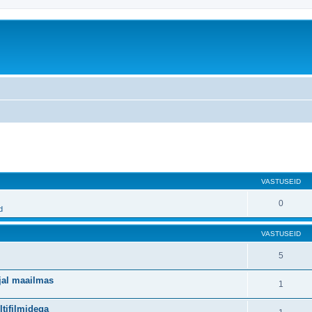
atud otsing
VASTUSEID
0
d
VASTUSEID
5
ujal maailmas
1
ltifilmidega