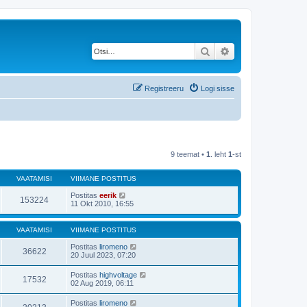
Otsi
Täiendatud otsing
Registreeru
Logi sisse
9 teemat •
1
. leht
1
-st
VAATAMISI
VIIMANE POSTITUS
Postitas
eerik
153224
11 Okt 2010, 16:55
VAATAMISI
VIIMANE POSTITUS
Postitas
liromeno
36622
20 Juul 2023, 07:20
Postitas
highvoltage
17532
02 Aug 2019, 06:11
Postitas
liromeno