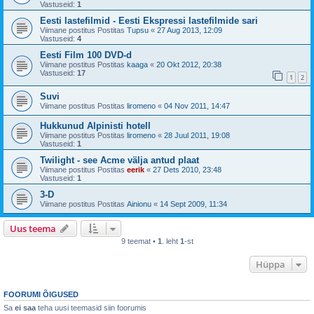
Vastuseid:
1
Eesti lastefilmid - Eesti Ekspressi lastefilmide sari
Viimane postitus Postitas
Tupsu
«
27 Aug 2013, 12:09
Vastuseid:
4
Eesti Film 100 DVD-d
Viimane postitus Postitas
kaaga
«
20 Okt 2012, 20:38
Vastuseid:
17
1
2
Suvi
Viimane postitus Postitas
liromeno
«
04 Nov 2011, 14:47
Hukkunud Alpinisti hotell
Viimane postitus Postitas
liromeno
«
28 Juul 2011, 19:08
Vastuseid:
1
Twilight - see Acme välja antud plaat
Viimane postitus Postitas
eerik
«
27 Dets 2010, 23:48
Vastuseid:
1
3-D
Viimane postitus Postitas
Ainionu
«
14 Sept 2009, 11:34
Uus teema
9 teemat •
1
. leht
1
-st
Hüppa
FOORUMI ÕIGUSED
Sa
ei saa
teha uusi teemasid siin foorumis