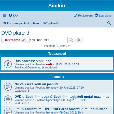
Sinikiir
KKK
Registreeru
Logi sisse
O
Foorumi pealeht
Muu
DVD plaadid
t
DVD plaadid
s
Otsi
Täiendatud otsing
Uus teema
i
9 teemat •
1
. leht
1
-st
Teadaanded
Uus aadress: sinikiir.ee
Viimane postitus Postitas
eerik
«
11 Okt 2010, 16:55
Postitatud
Ostukohad ja soodukad
Teemasid
Nii vaikseks kõik on jäänud...
Viimane postitus Postitas
liromeno
«
20 Juul 2023, 07:20
Vastuseid:
5
DVD-d Eesti filmidega & Eesti filmitegijatelt mujal maailmas
Viimane postitus Postitas
highvoltage
«
02 Aug 2019, 06:11
Vastuseid:
1
Ilmub Tallinnfilmi DVD Priit Pärna taastatud multifilmidega
Viimane postitus Postitas
liromeno
«
09 Dets 2013, 20:14