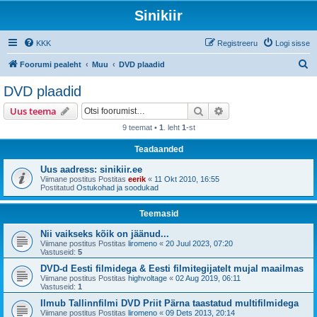
Sinikiir
KKK
Registreeru
Logi sisse
O
Foorumi pealeht
Muu
DVD plaadid
t
DVD plaadid
s
Otsi
Täiendatud otsing
Uus teema
i
9 teemat •
1
. leht
1
-st
Teadaanded
Uus aadress: sinikiir.ee
Viimane postitus Postitas
eerik
«
11 Okt 2010, 16:55
Postitatud
Ostukohad ja soodukad
Teemasid
Nii vaikseks kõik on jäänud...
Viimane postitus Postitas
liromeno
«
20 Juul 2023, 07:20
Vastuseid:
5
DVD-d Eesti filmidega & Eesti filmitegijatelt mujal maailmas
Viimane postitus Postitas
highvoltage
«
02 Aug 2019, 06:11
Vastuseid:
1
Ilmub Tallinnfilmi DVD Priit Pärna taastatud multifilmidega
Viimane postitus Postitas
liromeno
«
09 Dets 2013, 20:14