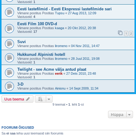
Vastuseid:
1
Eesti lastefilmid - Eesti Ekspressi lastefilmide sari
Viimane postitus Postitas
Tupsu
«
27 Aug 2013, 12:09
Vastuseid:
4
Eesti Film 100 DVD-d
Viimane postitus Postitas
kaaga
«
20 Okt 2012, 20:38
Vastuseid:
17
1
2
Suvi
Viimane postitus Postitas
liromeno
«
04 Nov 2011, 14:47
Hukkunud Alpinisti hotell
Viimane postitus Postitas
liromeno
«
28 Juul 2011, 19:08
Vastuseid:
1
Twilight - see Acme välja antud plaat
Viimane postitus Postitas
eerik
«
27 Dets 2010, 23:48
Vastuseid:
1
3-D
Viimane postitus Postitas
Ainionu
«
14 Sept 2009, 11:34
Uus teema
9 teemat •
1
. leht
1
-st
Hüppa
FOORUMI ÕIGUSED
Sa
ei saa
teha uusi teemasid siin foorumis