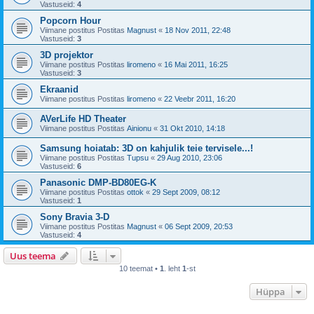
Vastuseid:
4
Popcorn Hour
Viimane postitus Postitas
Magnust
«
18 Nov 2011, 22:48
Vastuseid:
3
3D projektor
Viimane postitus Postitas
liromeno
«
16 Mai 2011, 16:25
Vastuseid:
3
Ekraanid
Viimane postitus Postitas
liromeno
«
22 Veebr 2011, 16:20
AVerLife HD Theater
Viimane postitus Postitas
Ainionu
«
31 Okt 2010, 14:18
Samsung hoiatab: 3D on kahjulik teie tervisele...!
Viimane postitus Postitas
Tupsu
«
29 Aug 2010, 23:06
Vastuseid:
6
Panasonic DMP-BD80EG-K
Viimane postitus Postitas
ottok
«
29 Sept 2009, 08:12
Vastuseid:
1
Sony Bravia 3-D
Viimane postitus Postitas
Magnust
«
06 Sept 2009, 20:53
Vastuseid:
4
Uus teema
10 teemat •
1
. leht
1
-st
Hüppa