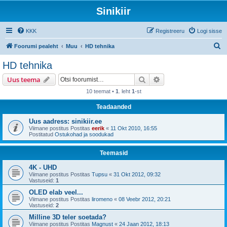
Sinikiir
KKK
Registreeru
Logi sisse
O
Foorumi pealeht
Muu
HD tehnika
t
HD tehnika
s
Otsi
Täiendatud otsing
Uus teema
i
10 teemat •
1
. leht
1
-st
Teadaanded
Uus aadress: sinikiir.ee
Viimane postitus Postitas
eerik
«
11 Okt 2010, 16:55
Postitatud
Ostukohad ja soodukad
Teemasid
4K - UHD
Viimane postitus Postitas
Tupsu
«
31 Okt 2012, 09:32
Vastuseid:
1
OLED elab veel...
Viimane postitus Postitas
liromeno
«
08 Veebr 2012, 20:21
Vastuseid:
2
Milline 3D teler soetada?
Viimane postitus Postitas
Magnust
«
24 Jaan 2012, 18:13