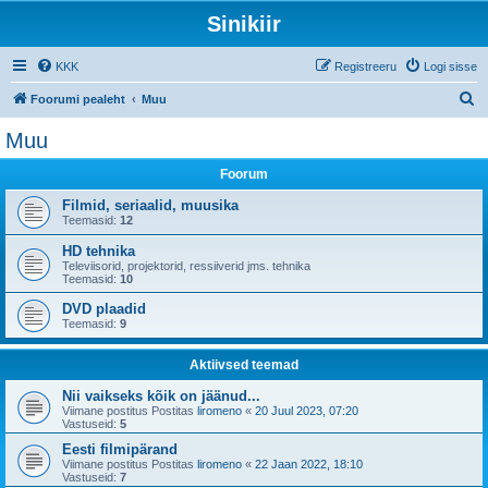
Sinikiir
KKK
Registreeru
Logi sisse
O
Foorumi pealeht
Muu
t
Muu
s
Foorum
i
Filmid, seriaalid, muusika
Teemasid:
12
HD tehnika
Televiisorid, projektorid, ressiiverid jms. tehnika
Teemasid:
10
DVD plaadid
Teemasid:
9
Aktiivsed teemad
Nii vaikseks kõik on jäänud...
Viimane postitus Postitas
liromeno
«
20 Juul 2023, 07:20
Vastuseid:
5
Eesti filmipärand
Viimane postitus Postitas
liromeno
«
22 Jaan 2022, 18:10
Vastuseid:
7