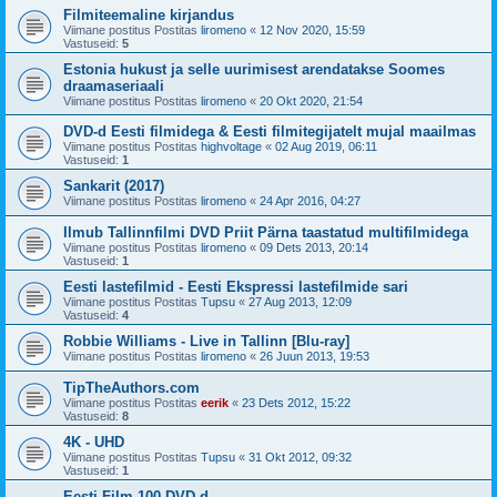
Filmiteemaline kirjandus
Viimane postitus Postitas
liromeno
«
12 Nov 2020, 15:59
Vastuseid:
5
Estonia hukust ja selle uurimisest arendatakse Soomes
draamaseriaali
Viimane postitus Postitas
liromeno
«
20 Okt 2020, 21:54
DVD-d Eesti filmidega & Eesti filmitegijatelt mujal maailmas
Viimane postitus Postitas
highvoltage
«
02 Aug 2019, 06:11
Vastuseid:
1
Sankarit (2017)
Viimane postitus Postitas
liromeno
«
24 Apr 2016, 04:27
Ilmub Tallinnfilmi DVD Priit Pärna taastatud multifilmidega
Viimane postitus Postitas
liromeno
«
09 Dets 2013, 20:14
Vastuseid:
1
Eesti lastefilmid - Eesti Ekspressi lastefilmide sari
Viimane postitus Postitas
Tupsu
«
27 Aug 2013, 12:09
Vastuseid:
4
Robbie Williams - Live in Tallinn [Blu-ray]
Viimane postitus Postitas
liromeno
«
26 Juun 2013, 19:53
TipTheAuthors.com
Viimane postitus Postitas
eerik
«
23 Dets 2012, 15:22
Vastuseid:
8
4K - UHD
Viimane postitus Postitas
Tupsu
«
31 Okt 2012, 09:32
Vastuseid:
1
Eesti Film 100 DVD-d