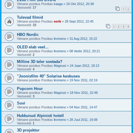
Viimane postitus Postitas
kaaga
«
20 Okt 2012, 20:38
Vastuseid:
17
1
2
Tulevad filmid
Viimane postitus Postitas
eerik
«
28 Sept 2012, 22:45
Vastuseid:
33
1
2
3
4
HBO Nordic
Viimane postitus Postitas
liromeno
«
31 Aug 2012, 15:22
OLED elab veel...
Viimane postitus Postitas
liromeno
«
08 Veebr 2012, 20:21
Vastuseid:
2
Milline 3D teler soetada?
Viimane postitus Postitas
Magnust
«
24 Jaan 2012, 18:13
Vastuseid:
4
"Joonisfilm 40" Solarise keskuses
Viimane postitus Postitas
liromeno
«
19 Nov 2011, 02:19
Popcorn Hour
Viimane postitus Postitas
Magnust
«
18 Nov 2011, 22:48
Vastuseid:
3
Suvi
Viimane postitus Postitas
liromeno
«
04 Nov 2011, 14:47
Hukkunud Alpinisti hotell
Viimane postitus Postitas
liromeno
«
28 Juul 2011, 19:08
Vastuseid:
1
3D projektor