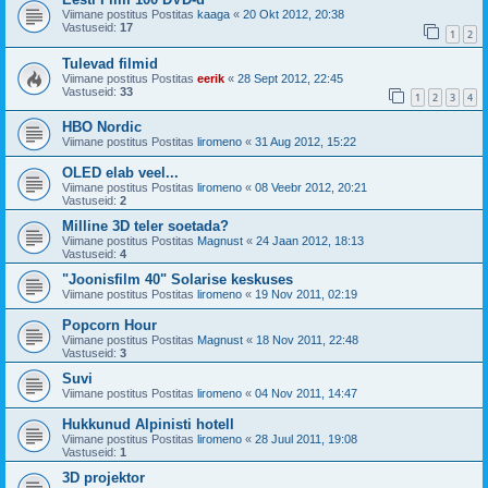
Viimane postitus Postitas
kaaga
«
20 Okt 2012, 20:38
Vastuseid:
17
1
2
Tulevad filmid
Viimane postitus Postitas
eerik
«
28 Sept 2012, 22:45
Vastuseid:
33
1
2
3
4
HBO Nordic
Viimane postitus Postitas
liromeno
«
31 Aug 2012, 15:22
OLED elab veel...
Viimane postitus Postitas
liromeno
«
08 Veebr 2012, 20:21
Vastuseid:
2
Milline 3D teler soetada?
Viimane postitus Postitas
Magnust
«
24 Jaan 2012, 18:13
Vastuseid:
4
"Joonisfilm 40" Solarise keskuses
Viimane postitus Postitas
liromeno
«
19 Nov 2011, 02:19
Popcorn Hour
Viimane postitus Postitas
Magnust
«
18 Nov 2011, 22:48
Vastuseid:
3
Suvi
Viimane postitus Postitas
liromeno
«
04 Nov 2011, 14:47
Hukkunud Alpinisti hotell
Viimane postitus Postitas
liromeno
«
28 Juul 2011, 19:08
Vastuseid:
1
3D projektor