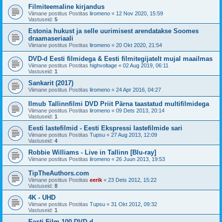
Filmiteemaline kirjandus
Viimane postitus Postitas
liromeno
«
12 Nov 2020, 15:59
Vastuseid:
5
Estonia hukust ja selle uurimisest arendatakse Soomes
draamaseriaali
Viimane postitus Postitas
liromeno
«
20 Okt 2020, 21:54
DVD-d Eesti filmidega & Eesti filmitegijatelt mujal maailmas
Viimane postitus Postitas
highvoltage
«
02 Aug 2019, 06:11
Vastuseid:
1
Sankarit (2017)
Viimane postitus Postitas
liromeno
«
24 Apr 2016, 04:27
Ilmub Tallinnfilmi DVD Priit Pärna taastatud multifilmidega
Viimane postitus Postitas
liromeno
«
09 Dets 2013, 20:14
Vastuseid:
1
Eesti lastefilmid - Eesti Ekspressi lastefilmide sari
Viimane postitus Postitas
Tupsu
«
27 Aug 2013, 12:09
Vastuseid:
4
Robbie Williams - Live in Tallinn [Blu-ray]
Viimane postitus Postitas
liromeno
«
26 Juun 2013, 19:53
TipTheAuthors.com
Viimane postitus Postitas
eerik
«
23 Dets 2012, 15:22
Vastuseid:
8
4K - UHD
Viimane postitus Postitas
Tupsu
«
31 Okt 2012, 09:32
Vastuseid:
1
Eesti Film 100 DVD-d