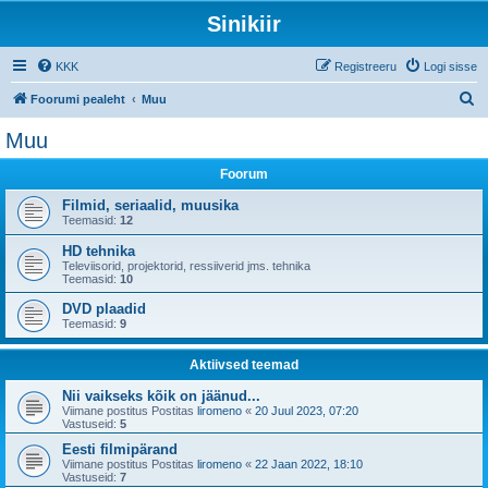
Sinikiir
KKK
Registreeru
Logi sisse
O
Foorumi pealeht
Muu
t
Muu
s
Foorum
i
Filmid, seriaalid, muusika
Teemasid:
12
HD tehnika
Televiisorid, projektorid, ressiiverid jms. tehnika
Teemasid:
10
DVD plaadid
Teemasid:
9
Aktiivsed teemad
Nii vaikseks kõik on jäänud...
Viimane postitus Postitas
liromeno
«
20 Juul 2023, 07:20
Vastuseid:
5
Eesti filmipärand
Viimane postitus Postitas
liromeno
«
22 Jaan 2022, 18:10
Vastuseid:
7