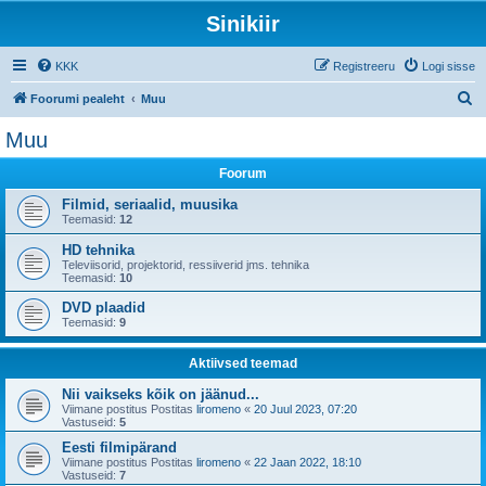
Sinikiir
KKK
Registreeru
Logi sisse
O
Foorumi pealeht
Muu
t
Muu
s
Foorum
i
Filmid, seriaalid, muusika
Teemasid:
12
HD tehnika
Televiisorid, projektorid, ressiiverid jms. tehnika
Teemasid:
10
DVD plaadid
Teemasid:
9
Aktiivsed teemad
Nii vaikseks kõik on jäänud...
Viimane postitus Postitas
liromeno
«
20 Juul 2023, 07:20
Vastuseid:
5
Eesti filmipärand
Viimane postitus Postitas
liromeno
«
22 Jaan 2022, 18:10
Vastuseid:
7