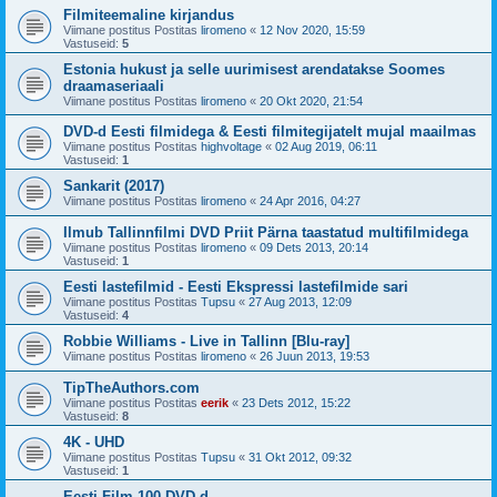
Filmiteemaline kirjandus
Viimane postitus Postitas
liromeno
«
12 Nov 2020, 15:59
Vastuseid:
5
Estonia hukust ja selle uurimisest arendatakse Soomes
draamaseriaali
Viimane postitus Postitas
liromeno
«
20 Okt 2020, 21:54
DVD-d Eesti filmidega & Eesti filmitegijatelt mujal maailmas
Viimane postitus Postitas
highvoltage
«
02 Aug 2019, 06:11
Vastuseid:
1
Sankarit (2017)
Viimane postitus Postitas
liromeno
«
24 Apr 2016, 04:27
Ilmub Tallinnfilmi DVD Priit Pärna taastatud multifilmidega
Viimane postitus Postitas
liromeno
«
09 Dets 2013, 20:14
Vastuseid:
1
Eesti lastefilmid - Eesti Ekspressi lastefilmide sari
Viimane postitus Postitas
Tupsu
«
27 Aug 2013, 12:09
Vastuseid:
4
Robbie Williams - Live in Tallinn [Blu-ray]
Viimane postitus Postitas
liromeno
«
26 Juun 2013, 19:53
TipTheAuthors.com
Viimane postitus Postitas
eerik
«
23 Dets 2012, 15:22
Vastuseid:
8
4K - UHD
Viimane postitus Postitas
Tupsu
«
31 Okt 2012, 09:32
Vastuseid:
1
Eesti Film 100 DVD-d