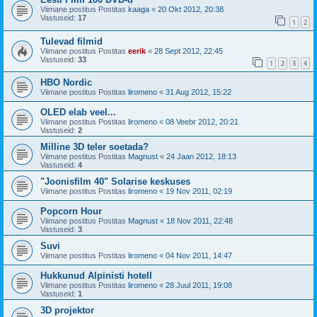
Viimane postitus Postitas
kaaga
«
20 Okt 2012, 20:38
Vastuseid:
17
1
2
Tulevad filmid
Viimane postitus Postitas
eerik
«
28 Sept 2012, 22:45
Vastuseid:
33
1
2
3
4
HBO Nordic
Viimane postitus Postitas
liromeno
«
31 Aug 2012, 15:22
OLED elab veel...
Viimane postitus Postitas
liromeno
«
08 Veebr 2012, 20:21
Vastuseid:
2
Milline 3D teler soetada?
Viimane postitus Postitas
Magnust
«
24 Jaan 2012, 18:13
Vastuseid:
4
"Joonisfilm 40" Solarise keskuses
Viimane postitus Postitas
liromeno
«
19 Nov 2011, 02:19
Popcorn Hour
Viimane postitus Postitas
Magnust
«
18 Nov 2011, 22:48
Vastuseid:
3
Suvi
Viimane postitus Postitas
liromeno
«
04 Nov 2011, 14:47
Hukkunud Alpinisti hotell
Viimane postitus Postitas
liromeno
«
28 Juul 2011, 19:08
Vastuseid:
1
3D projektor