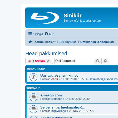
Sinikiir
Blu-ray info- ja arutlusfoorum
Kiirlingid
KKK
Foorumi pealeht
Blu-ray Disc
Ostukohad ja soodukad
Head pakkumised
Otsi
Täiend
Uus teema
TEADAANDED
Uus aadress: sinikiir.ee
Postitas
eerik
»
11 Okt 2010, 16:55
»
Ostukohad ja sooduka
TEEMASID
Amazon.com
Postitas
liromeno
»
14 Nov 2012, 22:54
Selveris (partnerkaardiga)...
Postitas
highvoltage
»
20 Nov 2019, 22:26