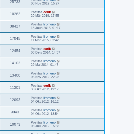
25733
08 Nov 2019, 15:27
Postitas
eerik
10283
20 Mär 2019, 17:55
Postitas
liromeno
38427
18 Juun 2015, 01:17
Postitas
liromeno
17045
11 Mär 2015, 03:42
Postitas
eerik
12454
03 Dets 2014, 14:37
Postitas
liromeno
14103
29 Mai 2014, 01:47
Postitas
liromeno
13400
05 Nov 2012, 22:28
Postitas
eerik
11301
30 Okt 2012, 19:17
Postitas
liromeno
12093
04 Okt 2012, 16:12
Postitas
liromeno
9943
04 Okt 2012, 13:54
Postitas
liromeno
10073
08 Juul 2012, 15:38