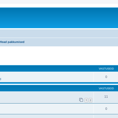
Head pakkumised
atud otsing
VASTUSEID
0
d
VASTUSEID
11
1
2
0