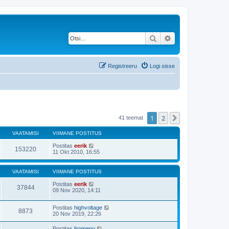
Otsi
Täiendatud otsing
Registreeru
Logi sisse
1
2
Järgmine
41 teemat
VAATAMISI
VIIMANE POSTITUS
Postitas
eerik
153220
11 Okt 2010, 16:55
VAATAMISI
VIIMANE POSTITUS
Postitas
eerik
37844
09 Nov 2020, 14:11
Postitas
highvoltage
8873
20 Nov 2019, 22:26
Postitas
liromeno