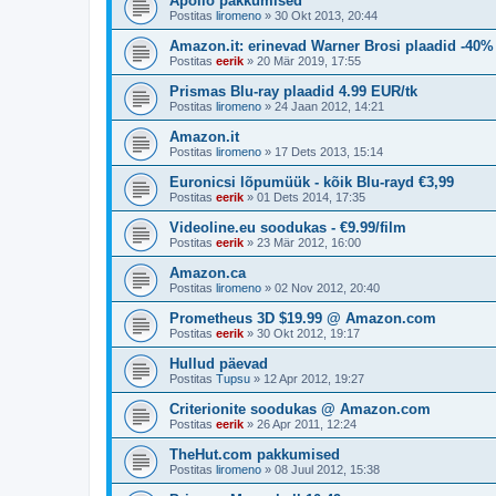
Apollo pakkumised
Postitas
liromeno
»
30 Okt 2013, 20:44
Amazon.it: erinevad Warner Brosi plaadid -40%
Postitas
eerik
»
20 Mär 2019, 17:55
Prismas Blu-ray plaadid 4.99 EUR/tk
Postitas
liromeno
»
24 Jaan 2012, 14:21
Amazon.it
Postitas
liromeno
»
17 Dets 2013, 15:14
Euronicsi lõpumüük - kõik Blu-rayd €3,99
Postitas
eerik
»
01 Dets 2014, 17:35
Videoline.eu soodukas - €9.99/film
Postitas
eerik
»
23 Mär 2012, 16:00
Amazon.ca
Postitas
liromeno
»
02 Nov 2012, 20:40
Prometheus 3D $19.99 @ Amazon.com
Postitas
eerik
»
30 Okt 2012, 19:17
Hullud päevad
Postitas
Tupsu
»
12 Apr 2012, 19:27
Criterionite soodukas @ Amazon.com
Postitas
eerik
»
26 Apr 2011, 12:24
TheHut.com pakkumised
Postitas
liromeno
»
08 Juul 2012, 15:38