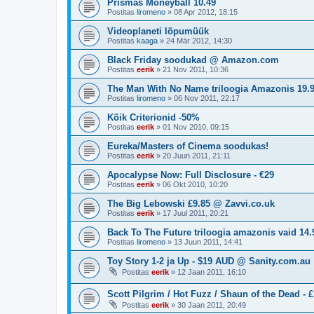
Prismas Moneyball 10.49
Postitas
liromeno
»
08 Apr 2012, 18:15
Videoplaneti lõpumüük
Postitas
kaaga
»
24 Mär 2012, 14:30
Black Friday soodukad @ Amazon.com
Postitas
eerik
»
21 Nov 2011, 10:36
The Man With No Name triloogia Amazonis 19.
Postitas
liromeno
»
06 Nov 2011, 22:17
Kõik Criterionid -50%
Postitas
eerik
»
01 Nov 2010, 09:15
Eureka/Masters of Cinema soodukas!
Postitas
eerik
»
20 Juun 2011, 21:11
Apocalypse Now: Full Disclosure - €29
Postitas
eerik
»
06 Okt 2010, 10:20
The Big Lebowski £9.85 @ Zavvi.co.uk
Postitas
eerik
»
17 Juul 2011, 20:21
Back To The Future triloogia amazonis vaid 14
Postitas
liromeno
»
13 Juun 2011, 14:41
Toy Story 1-2 ja Up - $19 AUD @ Sanity.com.au
Postitas
eerik
»
12 Jaan 2011, 16:10
Scott Pilgrim / Hot Fuzz / Shaun of the Dead - 
Postitas
eerik
»
30 Jaan 2011, 20:49