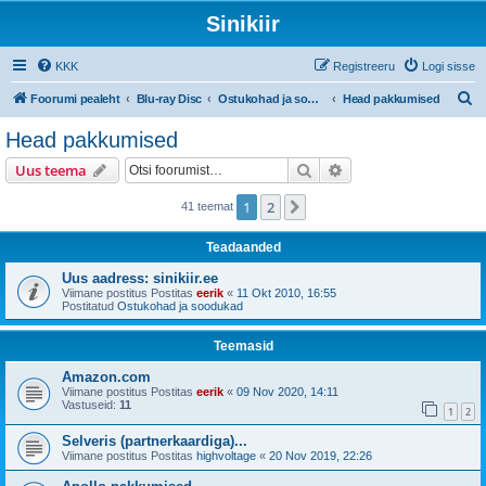
Sinikiir
KKK
Registreeru
Logi sisse
O
Foorumi pealeht
Blu-ray Disc
Ostukohad ja soodukad
Head pakkumised
t
Head pakkumised
s
Otsi
Täiendatud otsing
Uus teema
i
1
2
Järgmine
41 teemat
Teadaanded
Uus aadress: sinikiir.ee
Viimane postitus Postitas
eerik
«
11 Okt 2010, 16:55
Postitatud
Ostukohad ja soodukad
Teemasid
Amazon.com
Viimane postitus Postitas
eerik
«
09 Nov 2020, 14:11
Vastuseid:
11
1
2
Selveris (partnerkaardiga)...
Viimane postitus Postitas
highvoltage
«
20 Nov 2019, 22:26