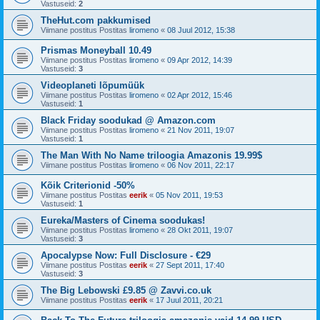
Vastuseid:
2
TheHut.com pakkumised
Viimane postitus Postitas
liromeno
«
08 Juul 2012, 15:38
Prismas Moneyball 10.49
Viimane postitus Postitas
liromeno
«
09 Apr 2012, 14:39
Vastuseid:
3
Videoplaneti lõpumüük
Viimane postitus Postitas
liromeno
«
02 Apr 2012, 15:46
Vastuseid:
1
Black Friday soodukad @ Amazon.com
Viimane postitus Postitas
liromeno
«
21 Nov 2011, 19:07
Vastuseid:
1
The Man With No Name triloogia Amazonis 19.99$
Viimane postitus Postitas
liromeno
«
06 Nov 2011, 22:17
Kõik Criterionid -50%
Viimane postitus Postitas
eerik
«
05 Nov 2011, 19:53
Vastuseid:
1
Eureka/Masters of Cinema soodukas!
Viimane postitus Postitas
liromeno
«
28 Okt 2011, 19:07
Vastuseid:
3
Apocalypse Now: Full Disclosure - €29
Viimane postitus Postitas
eerik
«
27 Sept 2011, 17:40
Vastuseid:
3
The Big Lebowski £9.85 @ Zavvi.co.uk
Viimane postitus Postitas
eerik
«
17 Juul 2011, 20:21