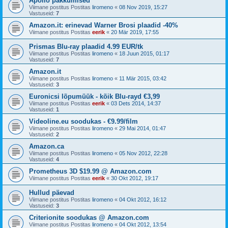
Apollo pakkumised
Viimane postitus Postitas
liromeno
«
08 Nov 2019, 15:27
Vastuseid:
7
Amazon.it: erinevad Warner Brosi plaadid -40%
Viimane postitus Postitas
eerik
«
20 Mär 2019, 17:55
Prismas Blu-ray plaadid 4.99 EUR/tk
Viimane postitus Postitas
liromeno
«
18 Juun 2015, 01:17
Vastuseid:
7
Amazon.it
Viimane postitus Postitas
liromeno
«
11 Mär 2015, 03:42
Vastuseid:
3
Euronicsi lõpumüük - kõik Blu-rayd €3,99
Viimane postitus Postitas
eerik
«
03 Dets 2014, 14:37
Vastuseid:
1
Videoline.eu soodukas - €9.99/film
Viimane postitus Postitas
liromeno
«
29 Mai 2014, 01:47
Vastuseid:
2
Amazon.ca
Viimane postitus Postitas
liromeno
«
05 Nov 2012, 22:28
Vastuseid:
4
Prometheus 3D $19.99 @ Amazon.com
Viimane postitus Postitas
eerik
«
30 Okt 2012, 19:17
Hullud päevad
Viimane postitus Postitas
liromeno
«
04 Okt 2012, 16:12
Vastuseid:
3
Criterionite soodukas @ Amazon.com
Viimane postitus Postitas
liromeno
«
04 Okt 2012, 13:54