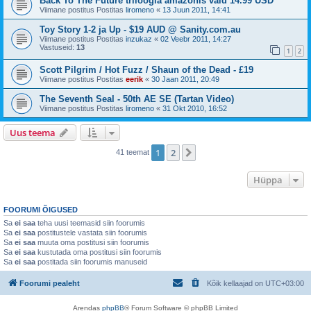
Back To The Future triloogia amazonis vaid 14.99 USD
Viimane postitus Postitas
liromeno
«
13 Juun 2011, 14:41
Toy Story 1-2 ja Up - $19 AUD @ Sanity.com.au
Viimane postitus Postitas
inzukaz
«
02 Veebr 2011, 14:27
Vastuseid:
13
1
2
Scott Pilgrim / Hot Fuzz / Shaun of the Dead - £19
Viimane postitus Postitas
eerik
«
30 Jaan 2011, 20:49
The Seventh Seal - 50th AE SE (Tartan Video)
Viimane postitus Postitas
liromeno
«
31 Okt 2010, 16:52
Uus teema
1
2
Järgmine
41 teemat
Hüppa
FOORUMI ÕIGUSED
Sa
ei saa
teha uusi teemasid siin foorumis
Sa
ei saa
postitustele vastata siin foorumis
Sa
ei saa
muuta oma postitusi siin foorumis
Sa
ei saa
kustutada oma postitusi siin foorumis
Sa
ei saa
postitada siin foorumis manuseid
Foorumi pealeht
Kõik kellaajad on
UTC+03:00
Arendas
phpBB
® Forum Software © phpBB Limited