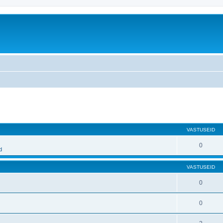
atud otsing
VASTUSEID
0
d
VASTUSEID
0
0