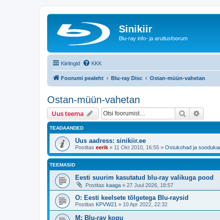
Sinikiir
Blu-ray info- ja arutlusfoorum
Kiirlingid
KKK
Foorumi pealeht
Blu-ray Disc
Ostan-müün-vahetan
Ostan-müün-vahetan
Otsi
Täiend
Uus teema
TEADAANDED
Uus aadress: sinikiir.ee
Postitas
eerik
»
11 Okt 2010, 16:55
»
Ostukohad ja sooduka
TEEMASID
Eesti suurim kasutatud blu-ray valikuga pood
Postitas
kaaga
»
27 Juul 2026, 18:57
O: Eesti keelsete tõlgetega Blu-raysid
Postitas
KPVW21
»
10 Apr 2022, 22:32
M: Blu-ray kogu