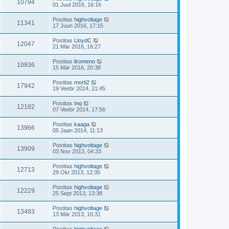
10794
01 Juul 2016, 16:16
Postitas
highvoltage
11341
17 Juun 2016, 17:15
Postitas
LloydC
12047
21 Mär 2016, 16:27
Postitas
liromeno
10936
15 Mär 2016, 20:38
Postitas
morti2
17942
19 Veebr 2014, 21:45
Postitas
Inq
12182
07 Veebr 2014, 17:56
Postitas
kaaga
13966
05 Jaan 2014, 11:13
Postitas
highvoltage
13909
03 Nov 2013, 04:33
Postitas
highvoltage
12713
29 Okt 2013, 12:35
Postitas
highvoltage
12229
25 Sept 2013, 13:38
Postitas
highvoltage
13483
13 Mär 2013, 16:31
Postitas
highvoltage