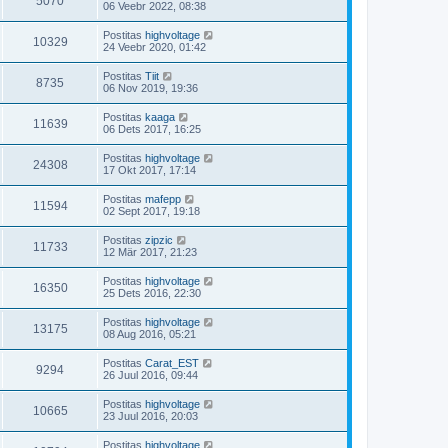
5070
06 Veebr 2022, 08:38
Postitas
highvoltage
10329
24 Veebr 2020, 01:42
Postitas
Tiit
8735
06 Nov 2019, 19:36
Postitas
kaaga
11639
06 Dets 2017, 16:25
Postitas
highvoltage
24308
17 Okt 2017, 17:14
Postitas
mafepp
11594
02 Sept 2017, 19:18
Postitas
zipzic
11733
12 Mär 2017, 21:23
Postitas
highvoltage
16350
25 Dets 2016, 22:30
Postitas
highvoltage
13175
08 Aug 2016, 05:21
Postitas
Carat_EST
9294
26 Juul 2016, 09:44
Postitas
highvoltage
10665
23 Juul 2016, 20:03
Postitas
highvoltage