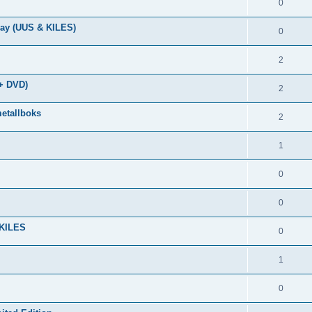
0
ray (UUS & KILES)
0
2
 + DVD)
2
etallboks
2
1
0
0
 KILES
0
1
0