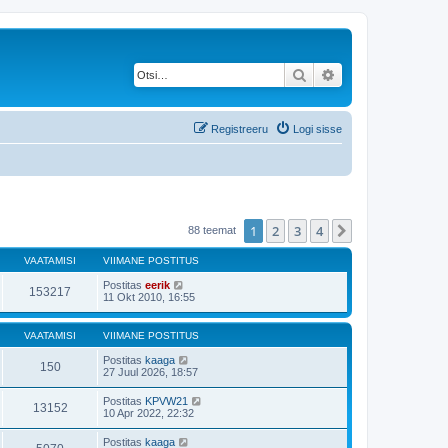
Otsi
Täiendatud otsing
Registreeru
Logi sisse
1
2
3
4
Järgmine
88 teemat
VAATAMISI
VIIMANE POSTITUS
Postitas
eerik
153217
11 Okt 2010, 16:55
VAATAMISI
VIIMANE POSTITUS
Postitas
kaaga
150
27 Juul 2026, 18:57
Postitas
KPVW21
13152
10 Apr 2022, 22:32
Postitas
kaaga