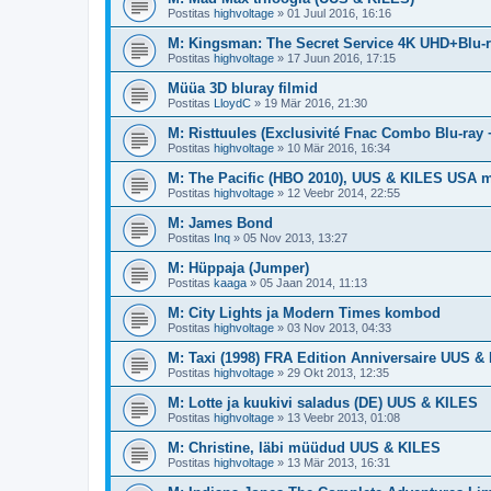
Postitas
highvoltage
»
01 Juul 2016, 16:16
M: Kingsman: The Secret Service 4K UHD+Blu-
Postitas
highvoltage
»
17 Juun 2016, 17:15
Müüa 3D bluray filmid
Postitas
LloydC
»
19 Mär 2016, 21:30
M: Risttuules (Exclusivité Fnac Combo Blu-ray
Postitas
highvoltage
»
10 Mär 2016, 16:34
M: The Pacific (HBO 2010), UUS & KILES USA m
Postitas
highvoltage
»
12 Veebr 2014, 22:55
M: James Bond
Postitas
Inq
»
05 Nov 2013, 13:27
M: Hüppaja (Jumper)
Postitas
kaaga
»
05 Jaan 2014, 11:13
M: City Lights ja Modern Times kombod
Postitas
highvoltage
»
03 Nov 2013, 04:33
M: Taxi (1998) FRA Edition Anniversaire UUS &
Postitas
highvoltage
»
29 Okt 2013, 12:35
M: Lotte ja kuukivi saladus (DE) UUS & KILES
Postitas
highvoltage
»
13 Veebr 2013, 01:08
M: Christine, läbi müüdud UUS & KILES
Postitas
highvoltage
»
13 Mär 2013, 16:31