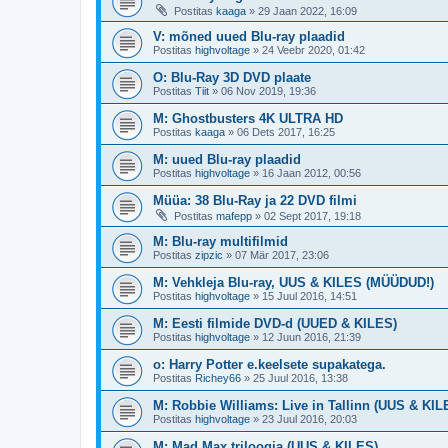
Postitas
kaaga
»
29 Jaan 2022, 16:09
V: mõned uued Blu-ray plaadid
Postitas
highvoltage
»
24 Veebr 2020, 01:42
O: Blu-Ray 3D DVD plaate
Postitas
Tiit
»
06 Nov 2019, 19:36
M: Ghostbusters 4K ULTRA HD
Postitas
kaaga
»
06 Dets 2017, 16:25
M: uued Blu-ray plaadid
Postitas
highvoltage
»
16 Jaan 2012, 00:56
Müüa: 38 Blu-Ray ja 22 DVD filmi
Postitas
mafepp
»
02 Sept 2017, 19:18
M: Blu-ray multifilmid
Postitas
zipzic
»
07 Mär 2017, 23:06
M: Vehkleja Blu-ray, UUS & KILES (MÜÜDUD!)
Postitas
highvoltage
»
15 Juul 2016, 14:51
M: Eesti filmide DVD-d (UUED & KILES)
Postitas
highvoltage
»
12 Juun 2016, 21:39
o: Harry Potter e.keelsete supakatega.
Postitas
Richey66
»
25 Juul 2016, 13:38
M: Robbie Williams: Live in Tallinn (UUS & KIL
Postitas
highvoltage
»
23 Juul 2016, 20:03
M: Mad Max triloogia (UUS & KILES)