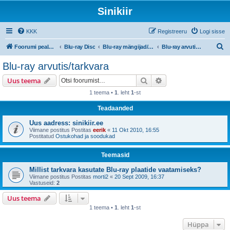
Sinikiir
KKK
Registreeru
Logi sisse
O
Foorumi pealeht
Blu-ray Disc
Blu-ray mängijad/riistvara
Blu-ray arvutis/tarkvara
t
Blu-ray arvutis/tarkvara
s
Otsi
Täiendatud otsing
Uus teema
i
1 teema •
1
. leht
1
-st
Teadaanded
Uus aadress: sinikiir.ee
Viimane postitus Postitas
eerik
«
11 Okt 2010, 16:55
Postitatud
Ostukohad ja soodukad
Teemasid
Millist tarkvara kasutate Blu-ray plaatide vaatamiseks?
Viimane postitus Postitas
morti2
«
20 Sept 2009, 16:37
Vastuseid:
2
Uus teema
1 teema •
1
. leht
1
-st
Hüppa