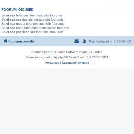
FOORUMI ÕIGUSED
Sa
ei saa
teha uusi teemasid siin foorumis
Sa
ei saa
postitustele vastata siin foorumis
Sa
ei saa
muuta oma postitusi siin foorumis
Sa
ei saa
kustutada oma postitusi siin foorumis
Sa
ei saa
postitada siin foorumis manuseid
Foorumi pealeht
Kõik kellaajad on
UTC+03:00
Arendas
phpBB
® Forum Software © phpBB Limited
Estonian translation by phpBB Eesti [Exabot] © 2008*-2021
Privaatsus
|
Kasutajatingimused