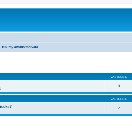
Blu-ray arvutis/tarkvara
atud otsing
VASTUSEID
0
d
VASTUSEID
miseks?
2