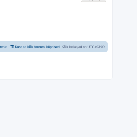
ntakt
Kustuta kõik foorumi küpsised
Kõik kellaajad on
UTC+03:00