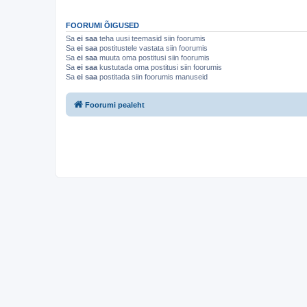
FOORUMI ÕIGUSED
Sa
ei saa
teha uusi teemasid siin foorumis
Sa
ei saa
postitustele vastata siin foorumis
Sa
ei saa
muuta oma postitusi siin foorumis
Sa
ei saa
kustutada oma postitusi siin foorumis
Sa
ei saa
postitada siin foorumis manuseid
Foorumi pealeht