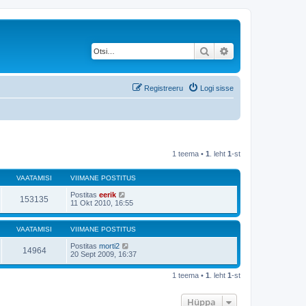
Otsi
Täiendatud otsing
Registreeru
Logi sisse
1 teema •
1
. leht
1
-st
VAATAMISI
VIIMANE POSTITUS
Postitas
eerik
153135
11 Okt 2010, 16:55
VAATAMISI
VIIMANE POSTITUS
Postitas
morti2
14964
20 Sept 2009, 16:37
1 teema •
1
. leht
1
-st
Hüppa