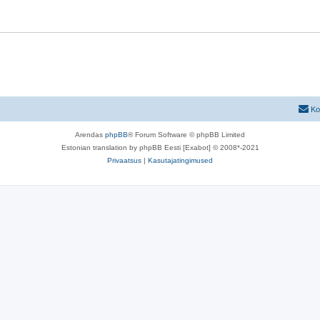
Ko
Arendas
phpBB
® Forum Software © phpBB Limited
Estonian translation by phpBB Eesti [Exabot] © 2008*-2021
Privaatsus
|
Kasutajatingimused