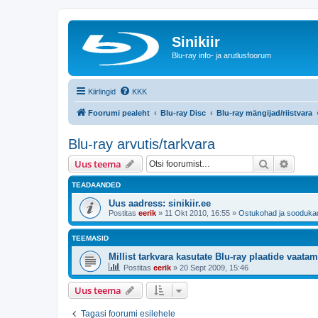
Sinikiir
Blu-ray info- ja arutlusfoorum
Kiirlingid
KKK
Foorumi pealeht
Blu-ray Disc
Blu-ray mängijad/riistvara
Blu-ray arvutis/tarkvara
Otsi
Täiend
Uus teema
TEADAANDED
Uus aadress: sinikiir.ee
Postitas
eerik
»
11 Okt 2010, 16:55
»
Ostukohad ja sooduka
TEEMASID
Millist tarkvara kasutate Blu-ray plaatide vaata
Postitas
eerik
»
20 Sept 2009, 15:46
Uus teema
Tagasi foorumi esilehele