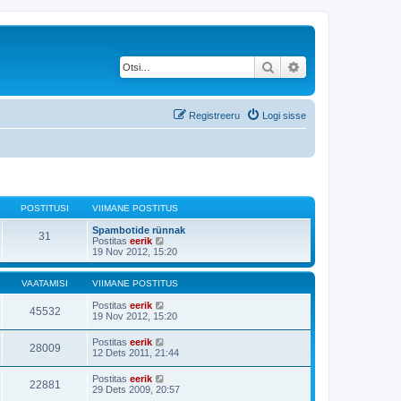
Otsi
Täiendatud otsing
Registreeru
Logi sisse
POSTITUSI
VIIMANE POSTITUS
Spambotide rünnak
31
V
Postitas
eerik
a
19 Nov 2012, 15:20
a
t
a
VAATAMISI
VIIMANE POSTITUS
v
i
Postitas
eerik
45532
i
19 Nov 2012, 15:20
m
a
Postitas
eerik
28009
s
12 Dets 2011, 21:44
t
p
Postitas
eerik
o
22881
29 Dets 2009, 20:57
s
t