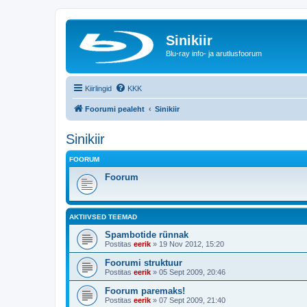
Sinikiir
Blu-ray info- ja arutlusfoorum
Kiirlingid
KKK
Foorumi pealeht
Sinikiir
Sinikiir
FOORUM
Foorum
AKTIIVSED TEEMAD
Spambotide rünnak
Postitas
eerik
»
19 Nov 2012, 15:20
Foorumi struktuur
Postitas
eerik
»
05 Sept 2009, 20:46
Foorum paremaks!
Postitas
eerik
»
07 Sept 2009, 21:40