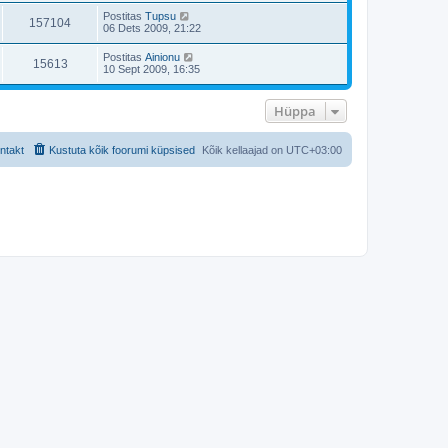
i
Postitas
Tupsu
157104
t
06 Dets 2009, 21:22
u
s
Postitas
Ainionu
t
15613
10 Sept 2009, 16:35
Hüppa
ntakt
Kustuta kõik foorumi küpsised
Kõik kellaajad on
UTC+03:00