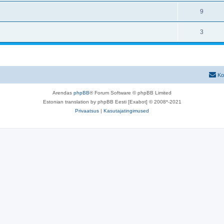
9
3
Ko
Arendas
phpBB
® Forum Software © phpBB Limited
Estonian translation by phpBB Eesti [Exabot] © 2008*-2021
Privaatsus
|
Kasutajatingimused