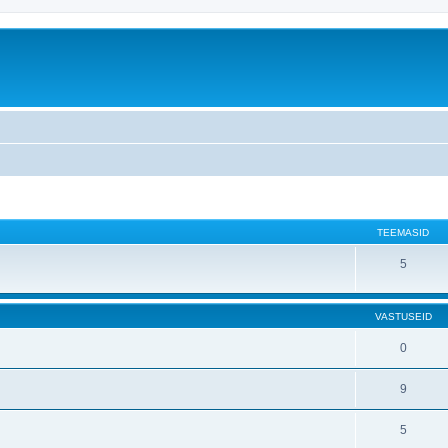
TEEMASID
5
VASTUSEID
0
9
5