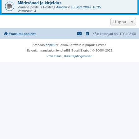
Märksõnad ja kirjeldus
Viimane postitus Postitas
Ainionu
«
10 Sept 2009, 16:35
Vastuseid:
3
Hüppa
Foorumi pealeht
Kõik kellaajad on
UTC+03:00
Arendas
phpBB
® Forum Software © phpBB Limited
Estonian translation by phpBB Eesti [Exabot] © 2008*-2021
Privaatsus
|
Kasutajatingimused