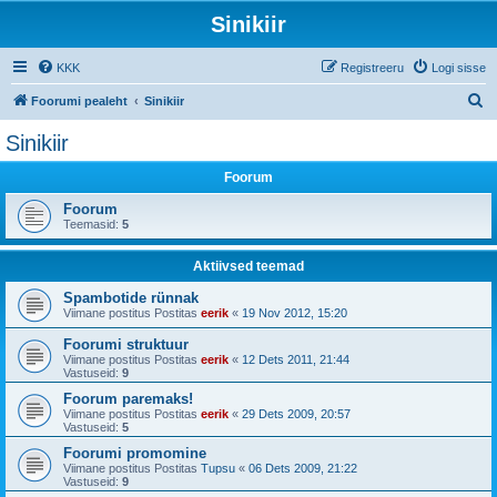
Sinikiir
KKK
Registreeru
Logi sisse
O
Foorumi pealeht
Sinikiir
t
Sinikiir
s
Foorum
i
Foorum
Teemasid:
5
Aktiivsed teemad
Spambotide rünnak
Viimane postitus Postitas
eerik
«
19 Nov 2012, 15:20
Foorumi struktuur
Viimane postitus Postitas
eerik
«
12 Dets 2011, 21:44
Vastuseid:
9
Foorum paremaks!
Viimane postitus Postitas
eerik
«
29 Dets 2009, 20:57
Vastuseid:
5
Foorumi promomine
Viimane postitus Postitas
Tupsu
«
06 Dets 2009, 21:22
Vastuseid:
9