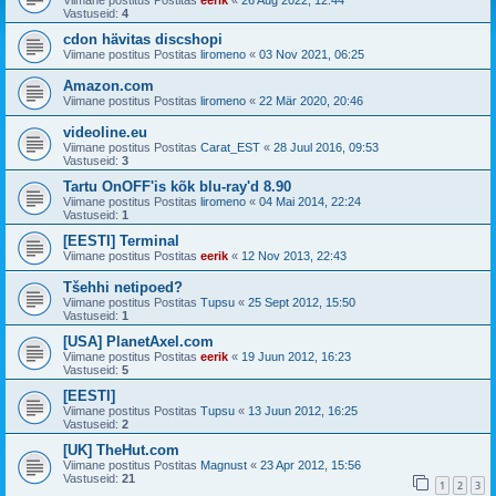
Viimane postitus Postitas
eerik
«
26 Aug 2022, 12:44
Vastuseid:
4
cdon hävitas discshopi
Viimane postitus Postitas
liromeno
«
03 Nov 2021, 06:25
Amazon.com
Viimane postitus Postitas
liromeno
«
22 Mär 2020, 20:46
videoline.eu
Viimane postitus Postitas
Carat_EST
«
28 Juul 2016, 09:53
Vastuseid:
3
Tartu OnOFF'is kõk blu-ray'd 8.90
Viimane postitus Postitas
liromeno
«
04 Mai 2014, 22:24
Vastuseid:
1
[EESTI] Terminal
Viimane postitus Postitas
eerik
«
12 Nov 2013, 22:43
Tšehhi netipoed?
Viimane postitus Postitas
Tupsu
«
25 Sept 2012, 15:50
Vastuseid:
1
[USA] PlanetAxel.com
Viimane postitus Postitas
eerik
«
19 Juun 2012, 16:23
Vastuseid:
5
[EESTI]
Viimane postitus Postitas
Tupsu
«
13 Juun 2012, 16:25
Vastuseid:
2
[UK] TheHut.com
Viimane postitus Postitas
Magnust
«
23 Apr 2012, 15:56
Vastuseid:
21
1
2
3