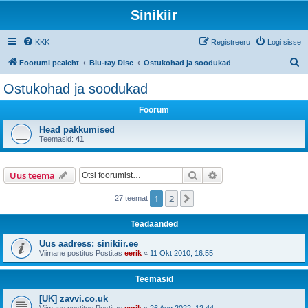
Sinikiir
KKK
Registreeru
Logi sisse
O
Foorumi pealeht
Blu-ray Disc
Ostukohad ja soodukad
t
Ostukohad ja soodukad
s
Foorum
i
Head pakkumised
Teemasid:
41
Otsi
Täiendatud otsing
Uus teema
1
2
Järgmine
27 teemat
Teadaanded
Uus aadress: sinikiir.ee
Viimane postitus Postitas
eerik
«
11 Okt 2010, 16:55
Teemasid
[UK] zavvi.co.uk