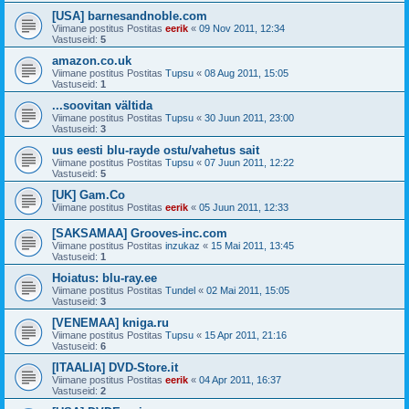
[USA] barnesandnoble.com
Viimane postitus Postitas
eerik
«
09 Nov 2011, 12:34
Vastuseid:
5
amazon.co.uk
Viimane postitus Postitas
Tupsu
«
08 Aug 2011, 15:05
Vastuseid:
1
...soovitan vältida
Viimane postitus Postitas
Tupsu
«
30 Juun 2011, 23:00
Vastuseid:
3
uus eesti blu-rayde ostu/vahetus sait
Viimane postitus Postitas
Tupsu
«
07 Juun 2011, 12:22
Vastuseid:
5
[UK] Gam.Co
Viimane postitus Postitas
eerik
«
05 Juun 2011, 12:33
[SAKSAMAA] Grooves-inc.com
Viimane postitus Postitas
inzukaz
«
15 Mai 2011, 13:45
Vastuseid:
1
Hoiatus: blu-ray.ee
Viimane postitus Postitas
Tundel
«
02 Mai 2011, 15:05
Vastuseid:
3
[VENEMAA] kniga.ru
Viimane postitus Postitas
Tupsu
«
15 Apr 2011, 21:16
Vastuseid:
6
[ITAALIA] DVD-Store.it
Viimane postitus Postitas
eerik
«
04 Apr 2011, 16:37
Vastuseid:
2