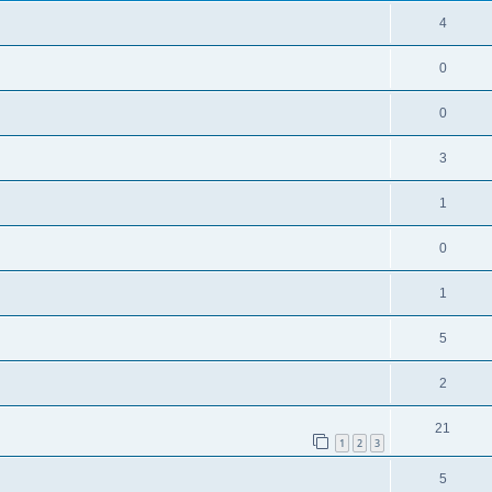
4
0
0
3
1
0
1
5
2
21
1
2
3
5