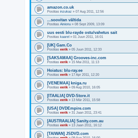
amazon.co.uk
Postitas
inzukaz
»
07 Aug 2011, 12:56
...soovitan vältida
Postitas
Ainionu
»
08 Sept 2009, 13:09
uus eesti blu-rayde ostu/vahetus sait
Postitas
kaarel
»
01 Juun 2011, 16:01
[UK] Gam.Co
Postitas
eerik
»
05 Juun 2011, 12:33
[SAKSAMAA] Grooves-inc.com
Postitas
eerik
»
15 Mai 2011, 11:13
Hoiatus: blu-ray.ee
Postitas
eerik
»
17 Apr 2011, 12:20
[VENEMAA] kniga.ru
Postitas
eerik
»
09 Aug 2010, 16:05
[ITAALIA] DVD-Store.it
Postitas
eerik
»
13 Mär 2011, 15:58
[USA] DVDEmpire.com
Postitas
eerik
»
31 Jaan 2011, 23:41
[AUSTRAALIA] Sanity.com.au
Postitas
eerik
»
13 Jaan 2011, 16:12
[TAIWAN] JSDVD.com
Postitas
eerik
»
09 Aug 2010, 16:00