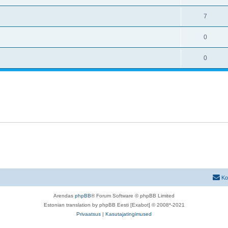
7
0
0
Ko
Arendas
phpBB
® Forum Software © phpBB Limited
Estonian translation by phpBB Eesti [Exabot] © 2008*-2021
Privaatsus
|
Kasutajatingimused