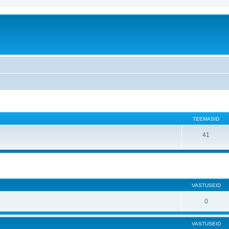
TEEMASID
41
atud otsing
VASTUSEID
0
VASTUSEID