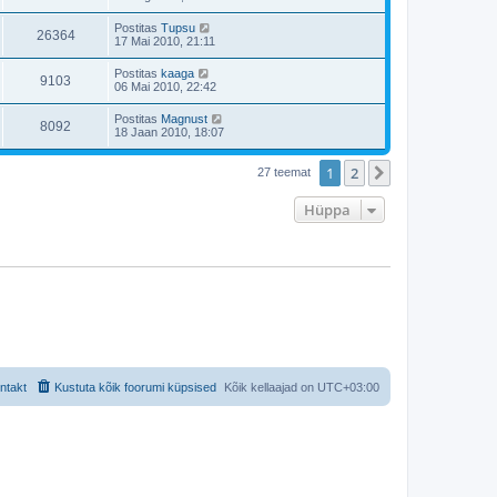
Postitas
Tupsu
26364
17 Mai 2010, 21:11
Postitas
kaaga
9103
06 Mai 2010, 22:42
Postitas
Magnust
8092
18 Jaan 2010, 18:07
1
2
Järgmine
27 teemat
Hüppa
ntakt
Kustuta kõik foorumi küpsised
Kõik kellaajad on
UTC+03:00