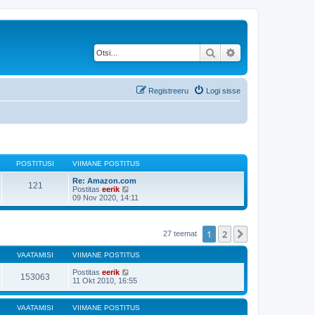
Otsi
Täiendatud otsing
Registreeru
Logi sisse
POSTITUSI
VIIMANE POSTITUS
Re: Amazon.com
121
V
Postitas
eerik
a
09 Nov 2020, 14:11
a
t
a
v
1
2
Järgmine
27 teemat
i
i
VAATAMISI
VIIMANE POSTITUS
m
a
Postitas
eerik
s
153063
11 Okt 2010, 16:55
t
p
o
s
VAATAMISI
VIIMANE POSTITUS
t