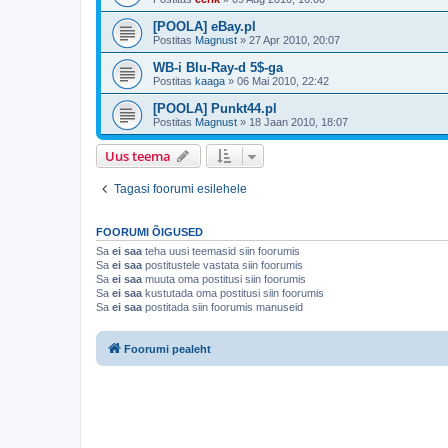
[POOLA] eBay.pl
Postitas
Magnust
»
27 Apr 2010, 20:07
WB-i Blu-Ray-d 5$-ga
Postitas
kaaga
»
06 Mai 2010, 22:42
[POOLA] Punkt44.pl
Postitas
Magnust
»
18 Jaan 2010, 18:07
Uus teema
Tagasi foorumi esilehele
FOORUMI ÕIGUSED
Sa
ei saa
teha uusi teemasid siin foorumis
Sa
ei saa
postitustele vastata siin foorumis
Sa
ei saa
muuta oma postitusi siin foorumis
Sa
ei saa
kustutada oma postitusi siin foorumis
Sa
ei saa
postitada siin foorumis manuseid
Foorumi pealeht