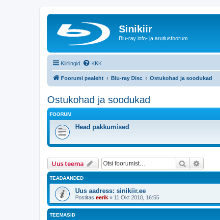
Sinikiir
Blu-ray info- ja arutlusfoorum
Kiirlingid
KKK
Foorumi pealeht
Blu-ray Disc
Ostukohad ja soodukad
Ostukohad ja soodukad
FOORUM
Head pakkumised
Otsi
Täiend
Uus teema
TEADAANDED
Uus aadress: sinikiir.ee
Postitas
eerik
»
11 Okt 2010, 16:55
TEEMASID