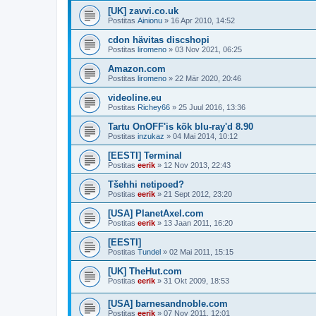
[UK] zavvi.co.uk
Postitas
Ainionu
»
16 Apr 2010, 14:52
cdon hävitas discshopi
Postitas
liromeno
»
03 Nov 2021, 06:25
Amazon.com
Postitas
liromeno
»
22 Mär 2020, 20:46
videoline.eu
Postitas
Richey66
»
25 Juul 2016, 13:36
Tartu OnOFF'is kõk blu-ray'd 8.90
Postitas
inzukaz
»
04 Mai 2014, 10:12
[EESTI] Terminal
Postitas
eerik
»
12 Nov 2013, 22:43
Tšehhi netipoed?
Postitas
eerik
»
21 Sept 2012, 23:20
[USA] PlanetAxel.com
Postitas
eerik
»
13 Jaan 2011, 16:20
[EESTI]
Postitas
Tundel
»
02 Mai 2011, 15:15
[UK] TheHut.com
Postitas
eerik
»
31 Okt 2009, 18:53
[USA] barnesandnoble.com
Postitas
eerik
»
07 Nov 2011, 12:01