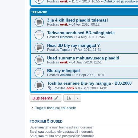
Postitas
eerik
»
11 Okt 2010, 16:55
»
Ostukohad ja sooduka
TEEMASID
3 ja 4 kihilised plaadid tulemas!
Postitas
eerik
»
04 Apr 2010, 00:12
Tarkvarauuendused BD-mängijatele
Postitas
liromeno
»
04 Aug 2011, 02:46
Head 3D bly ray mängijad ?
Postitas
Tupsu
»
17 Apr 2011, 21:41
Uued suurema mahutavusega plaadid
Postitas
eerik
»
04 Jaan 2010, 11:51
Blu-ray mängijad
Postitas
Ainionu
»
06 Sept 2009, 18:04
Toshiba esimene Blu-ray mängija - BDX2000
Postitas
eerik
»
06 Sept 2009, 14:01
Uus teema
Tagasi foorumi esilehele
FOORUMI ÕIGUSED
Sa
ei saa
teha uusi teemasid siin foorumis
Sa
ei saa
postitustele vastata siin foorumis
Sa
ei saa
muuta oma postitusi siin foorumis