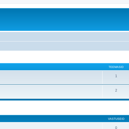
TEEMASID
1
2
atud otsing
VASTUSEID
0