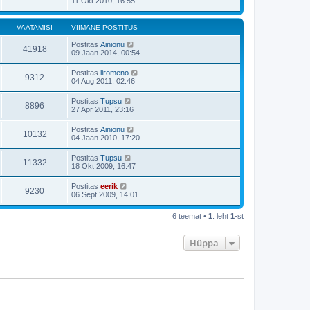
11 Okt 2010, 16:55
t
i
p
t
o
u
s
VAATAMISI
VIIMANE POSTITUS
s
t
t
i
Postitas
Ainionu
41918
t
09 Jaan 2014, 00:54
u
s
Postitas
liromeno
t
9312
04 Aug 2011, 02:46
Postitas
Tupsu
8896
27 Apr 2011, 23:16
Postitas
Ainionu
10132
04 Jaan 2010, 17:20
Postitas
Tupsu
11332
18 Okt 2009, 16:47
Postitas
eerik
9230
06 Sept 2009, 14:01
6 teemat •
1
. leht
1
-st
Hüppa