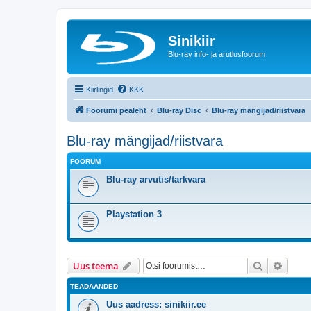
Sinikiir
Blu-ray info- ja arutlusfoorum
Kiirlingid
KKK
Foorumi pealeht
Blu-ray Disc
Blu-ray mängijad/riistvara
Blu-ray mängijad/riistvara
FOORUM
Blu-ray arvutis/tarkvara
Playstation 3
Otsi
Täiend
Uus teema
TEADAANDED
Uus aadress: sinikiir.ee