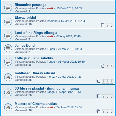
Ristumine peateega
Viimane postitus Postitas
eerik
«
15 Dets 2014, 16:09
Vastuseid:
3
Elavad pildid
Viimane postitus Postitas
liromeno
«
14 Mär 2014, 15:34
Vastuseid:
16
1
2
Lord of the Rings triloogia
Viimane postitus Postitas
eerik
«
07 Aug 2013, 12:46
Vastuseid:
7
James Bond
Viimane postitus Postitas
Tupsu
«
24 Mai 2013, 18:03
Vastuseid:
2
Lotte ja kuukivi saladus
Viimane postitus Postitas
Tupsu
«
01 Veebr 2013, 19:50
Vastuseid:
11
1
2
Kahtlased Blu-ray reliisid.
Viimane postitus Postitas
morti2
«
21 Mai 2012, 07:23
Vastuseid:
28
1
2
3
3D blu ray plaadid - ilmunud ja ilmumas.
Viimane postitus Postitas
kaaga
«
06 Apr 2012, 15:51
Vastuseid:
26
1
2
3
Masters of Cinema arutlus
Viimane postitus Postitas
eerik
«
24 Jaan 2012, 17:57
Vastuseid:
28
1
2
3