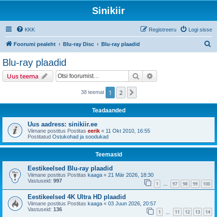
Sinikiir
KKK
Registreeru
Logi sisse
O
Foorumi pealeht
Blu-ray Disc
Blu-ray plaadid
t
Blu-ray plaadid
s
Otsi
Täiendatud otsing
Uus teema
i
1
2
Järgmine
38 teemat
Teadaanded
Uus aadress: sinikiir.ee
Viimane postitus Postitas
eerik
«
11 Okt 2010, 16:55
Postitatud
Ostukohad ja soodukad
Teemasid
Eestikeelsed Blu-ray plaadid
Viimane postitus Postitas
kaaga
«
21 Mär 2026, 18:30
Vastuseid:
997
1
97
98
99
100
…
Eestikeelsed 4K Ultra HD plaadid
Viimane postitus Postitas
kaaga
«
03 Juun 2026, 20:57
Vastuseid:
136
1
11
12
13
14
…