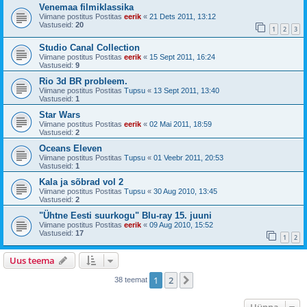
Venemaa filmiklassika
Viimane postitus Postitas
eerik
«
21 Dets 2011, 13:12
Vastuseid:
20
1
2
3
Studio Canal Collection
Viimane postitus Postitas
eerik
«
15 Sept 2011, 16:24
Vastuseid:
9
Rio 3d BR probleem.
Viimane postitus Postitas
Tupsu
«
13 Sept 2011, 13:40
Vastuseid:
1
Star Wars
Viimane postitus Postitas
eerik
«
02 Mai 2011, 18:59
Vastuseid:
2
Oceans Eleven
Viimane postitus Postitas
Tupsu
«
01 Veebr 2011, 20:53
Vastuseid:
1
Kala ja sõbrad vol 2
Viimane postitus Postitas
Tupsu
«
30 Aug 2010, 13:45
Vastuseid:
2
"Ühtne Eesti suurkogu" Blu-ray 15. juuni
Viimane postitus Postitas
eerik
«
09 Aug 2010, 15:52
Vastuseid:
17
1
2
Uus teema
1
2
Järgmine
38 teemat
Hüppa