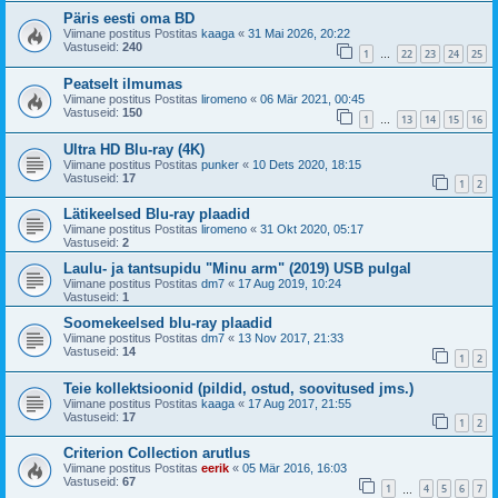
Päris eesti oma BD
Viimane postitus Postitas
kaaga
«
31 Mai 2026, 20:22
Vastuseid:
240
1
22
23
24
25
…
Peatselt ilmumas
Viimane postitus Postitas
liromeno
«
06 Mär 2021, 00:45
Vastuseid:
150
1
13
14
15
16
…
Ultra HD Blu-ray (4K)
Viimane postitus Postitas
punker
«
10 Dets 2020, 18:15
Vastuseid:
17
1
2
Lätikeelsed Blu-ray plaadid
Viimane postitus Postitas
liromeno
«
31 Okt 2020, 05:17
Vastuseid:
2
Laulu- ja tantsupidu "Minu arm" (2019) USB pulgal
Viimane postitus Postitas
dm7
«
17 Aug 2019, 10:24
Vastuseid:
1
Soomekeelsed blu-ray plaadid
Viimane postitus Postitas
dm7
«
13 Nov 2017, 21:33
Vastuseid:
14
1
2
Teie kollektsioonid (pildid, ostud, soovitused jms.)
Viimane postitus Postitas
kaaga
«
17 Aug 2017, 21:55
Vastuseid:
17
1
2
Criterion Collection arutlus
Viimane postitus Postitas
eerik
«
05 Mär 2016, 16:03
Vastuseid:
67
1
4
5
6
7
…