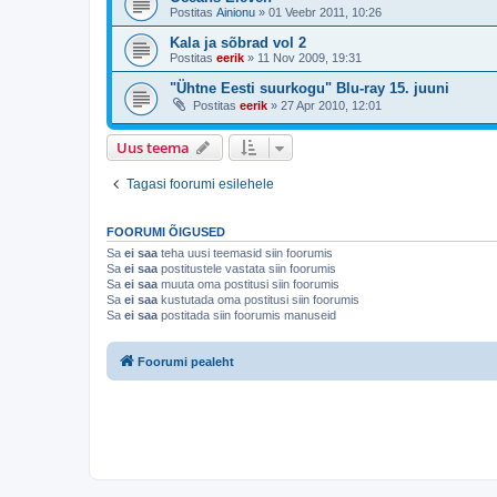
Postitas
Ainionu
»
01 Veebr 2011, 10:26
Kala ja sõbrad vol 2
Postitas
eerik
»
11 Nov 2009, 19:31
"Ühtne Eesti suurkogu" Blu-ray 15. juuni
Postitas
eerik
»
27 Apr 2010, 12:01
Uus teema
Tagasi foorumi esilehele
FOORUMI ÕIGUSED
Sa
ei saa
teha uusi teemasid siin foorumis
Sa
ei saa
postitustele vastata siin foorumis
Sa
ei saa
muuta oma postitusi siin foorumis
Sa
ei saa
kustutada oma postitusi siin foorumis
Sa
ei saa
postitada siin foorumis manuseid
Foorumi pealeht