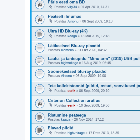
Päris eesti oma BD
Postitas
villy34
»
07 Apr 2010, 14:31
Peatselt ilmumas
Postitas
Ainionu
»
06 Sept 2009, 19:13
Ultra HD Blu-ray (4K)
Postitas
kaaga
»
13 Mai 2015, 12:48
Lätikeelsed Blu-ray plaadid
Postitas
liromeno
»
31 Okt 2020, 04:32
Laulu- ja tantsupidu "Minu arm" (2019) USB pul
Postitas
highvoltage
»
16 Aug 2019, 06:45
Soomekeelsed blu-ray plaadid
Postitas
Ainionu
»
06 Sept 2009, 19:00
Teie kollektsioonid (pildid, ostud, soovitused j
Postitas
eerik
»
06 Sept 2009, 20:10
Criterion Collection arutlus
Postitas
eerik
»
10 Sept 2009, 19:56
Ristumine peateega
Postitas
kaaga
»
26 Nov 2014, 17:12
Elavad pildid
Postitas
highvoltage
»
17 Dets 2013, 13:35