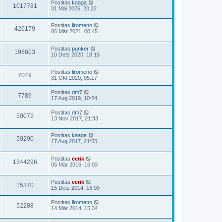
Postitas
kaaga
1017781
31 Mai 2026, 20:22
Postitas
liromeno
420179
06 Mär 2021, 00:45
Postitas
punker
198603
10 Dets 2020, 18:15
Postitas
liromeno
7049
31 Okt 2020, 05:17
Postitas
dm7
7789
17 Aug 2019, 10:24
Postitas
dm7
50075
13 Nov 2017, 21:33
Postitas
kaaga
50290
17 Aug 2017, 21:55
Postitas
eerik
1344296
05 Mär 2016, 16:03
Postitas
eerik
15370
15 Dets 2014, 16:09
Postitas
liromeno
52288
14 Mär 2014, 15:34