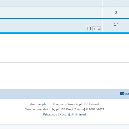
1
2
17
1
2
Ko
Arendas
phpBB
® Forum Software © phpBB Limited
Estonian translation by phpBB Eesti [Exabot] © 2008*-2021
Privaatsus
|
Kasutajatingimused