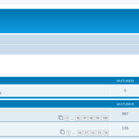
atud otsing
VASTUSEID
0
d
VASTUSEID
997
1
96
97
98
99
100
…
136
1
10
11
12
13
14
…