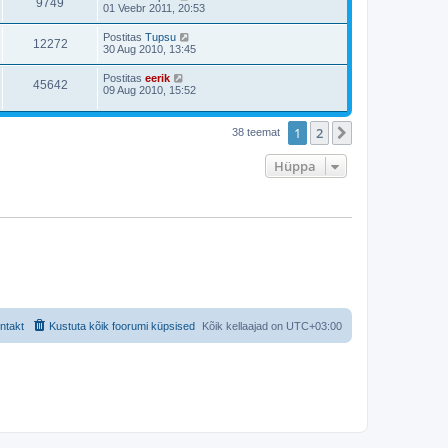
9749
01 Veebr 2011, 20:53
Postitas
Tupsu
12272
30 Aug 2010, 13:45
Postitas
eerik
45642
09 Aug 2010, 15:52
1
2
Järgmine
38 teemat
Hüppa
ntakt
Kustuta kõik foorumi küpsised
Kõik kellaajad on
UTC+03:00