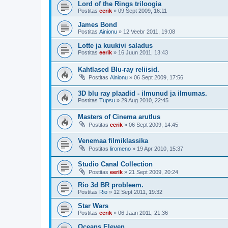
Lord of the Rings triloogia
Postitas
eerik
»
09 Sept 2009, 16:11
James Bond
Postitas
Ainionu
»
12 Veebr 2011, 19:08
Lotte ja kuukivi saladus
Postitas
eerik
»
16 Juun 2011, 13:43
Kahtlased Blu-ray reliisid.
Postitas
Ainionu
»
06 Sept 2009, 17:56
3D blu ray plaadid - ilmunud ja ilmumas.
Postitas
Tupsu
»
29 Aug 2010, 22:45
Masters of Cinema arutlus
Postitas
eerik
»
06 Sept 2009, 14:45
Venemaa filmiklassika
Postitas
liromeno
»
19 Apr 2010, 15:37
Studio Canal Collection
Postitas
eerik
»
21 Sept 2009, 20:24
Rio 3d BR probleem.
Postitas
Rio
»
12 Sept 2011, 19:32
Star Wars
Postitas
eerik
»
06 Jaan 2011, 21:36
Oceans Eleven