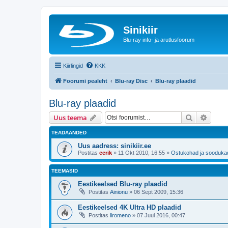
Sinikiir
Blu-ray info- ja arutlusfoorum
Kiirlingid
KKK
Foorumi pealeht
Blu-ray Disc
Blu-ray plaadid
Blu-ray plaadid
Otsi
Täiend
Uus teema
TEADAANDED
Uus aadress: sinikiir.ee
Postitas
eerik
»
11 Okt 2010, 16:55
»
Ostukohad ja sooduka
TEEMASID
Eestikeelsed Blu-ray plaadid
Postitas
Ainionu
»
06 Sept 2009, 15:36
Eestikeelsed 4K Ultra HD plaadid
Postitas
liromeno
»
07 Juul 2016, 00:47