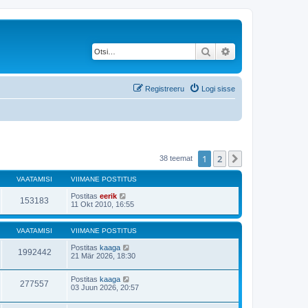
Otsi
Täiendatud otsing
Registreeru
Logi sisse
1
2
Järgmine
38 teemat
VAATAMISI
VIIMANE POSTITUS
Postitas
eerik
153183
11 Okt 2010, 16:55
VAATAMISI
VIIMANE POSTITUS
Postitas
kaaga
1992442
21 Mär 2026, 18:30
Postitas
kaaga
277557
03 Juun 2026, 20:57