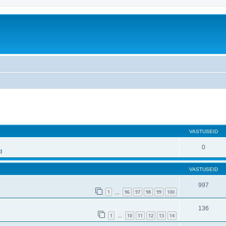
atud otsing
VASTUSEID
0
d
VASTUSEID
997
1
96
97
98
99
100
…
136
1
10
11
12
13
14
…