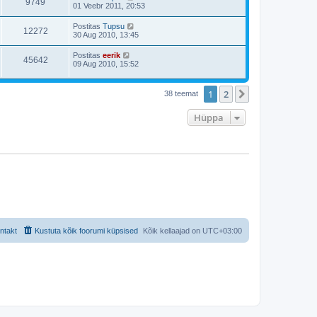
9749
01 Veebr 2011, 20:53
Postitas
Tupsu
12272
30 Aug 2010, 13:45
Postitas
eerik
45642
09 Aug 2010, 15:52
1
2
Järgmine
38 teemat
Hüppa
ntakt
Kustuta kõik foorumi küpsised
Kõik kellaajad on
UTC+03:00