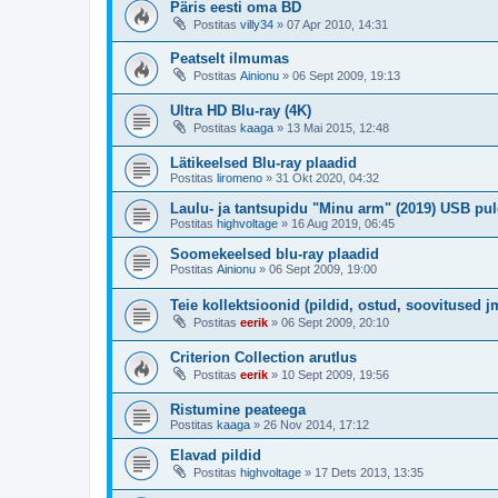
Päris eesti oma BD
Postitas
villy34
»
07 Apr 2010, 14:31
Peatselt ilmumas
Postitas
Ainionu
»
06 Sept 2009, 19:13
Ultra HD Blu-ray (4K)
Postitas
kaaga
»
13 Mai 2015, 12:48
Lätikeelsed Blu-ray plaadid
Postitas
liromeno
»
31 Okt 2020, 04:32
Laulu- ja tantsupidu "Minu arm" (2019) USB pul
Postitas
highvoltage
»
16 Aug 2019, 06:45
Soomekeelsed blu-ray plaadid
Postitas
Ainionu
»
06 Sept 2009, 19:00
Teie kollektsioonid (pildid, ostud, soovitused j
Postitas
eerik
»
06 Sept 2009, 20:10
Criterion Collection arutlus
Postitas
eerik
»
10 Sept 2009, 19:56
Ristumine peateega
Postitas
kaaga
»
26 Nov 2014, 17:12
Elavad pildid
Postitas
highvoltage
»
17 Dets 2013, 13:35