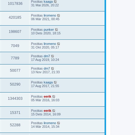
Postitas
kaaga
1017836
31 Mai 2026, 20:22
Postitas
liromeno
420185
06 Mär 2021, 00:45
Postitas
punker
198607
10 Dets 2020, 18:15
Postitas
liromeno
7049
31 Okt 2020, 05:17
Postitas
dm7
7789
17 Aug 2019, 10:24
Postitas
dm7
50077
13 Nov 2017, 21:33
Postitas
kaaga
50290
17 Aug 2017, 21:55
Postitas
eerik
1344303
05 Mär 2016, 16:03
Postitas
eerik
15371
15 Dets 2014, 16:09
Postitas
liromeno
52288
14 Mär 2014, 15:34