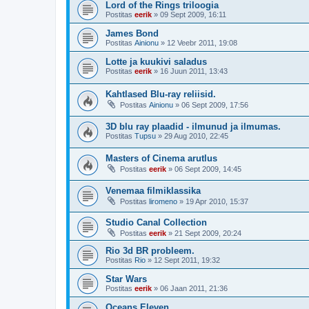
Lord of the Rings triloogia
Postitas
eerik
»
09 Sept 2009, 16:11
James Bond
Postitas
Ainionu
»
12 Veebr 2011, 19:08
Lotte ja kuukivi saladus
Postitas
eerik
»
16 Juun 2011, 13:43
Kahtlased Blu-ray reliisid.
Postitas
Ainionu
»
06 Sept 2009, 17:56
3D blu ray plaadid - ilmunud ja ilmumas.
Postitas
Tupsu
»
29 Aug 2010, 22:45
Masters of Cinema arutlus
Postitas
eerik
»
06 Sept 2009, 14:45
Venemaa filmiklassika
Postitas
liromeno
»
19 Apr 2010, 15:37
Studio Canal Collection
Postitas
eerik
»
21 Sept 2009, 20:24
Rio 3d BR probleem.
Postitas
Rio
»
12 Sept 2011, 19:32
Star Wars
Postitas
eerik
»
06 Jaan 2011, 21:36
Oceans Eleven