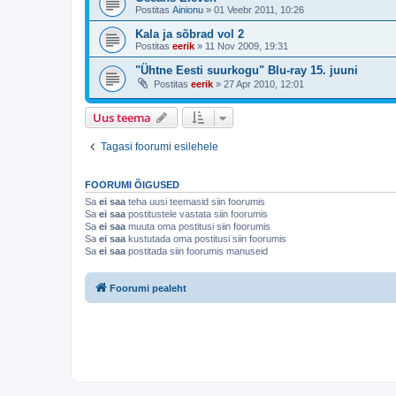
Postitas
Ainionu
»
01 Veebr 2011, 10:26
Kala ja sõbrad vol 2
Postitas
eerik
»
11 Nov 2009, 19:31
"Ühtne Eesti suurkogu" Blu-ray 15. juuni
Postitas
eerik
»
27 Apr 2010, 12:01
Uus teema
Tagasi foorumi esilehele
FOORUMI ÕIGUSED
Sa
ei saa
teha uusi teemasid siin foorumis
Sa
ei saa
postitustele vastata siin foorumis
Sa
ei saa
muuta oma postitusi siin foorumis
Sa
ei saa
kustutada oma postitusi siin foorumis
Sa
ei saa
postitada siin foorumis manuseid
Foorumi pealeht