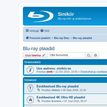
Sinikiir
Blu-ray info- ja arutlusfoorum
Kiirlingid
KKK
Foorumi pealeht
Blu-ray Disc
Blu-ray plaadid
Blu-ray plaadid
Otsi
Täiend
Uus teema
TEADAANDED
Uus aadress: sinikiir.ee
Postitas
eerik
»
11 Okt 2010, 16:55
»
Ostukohad ja sooduka
TEEMASID
Eestikeelsed Blu-ray plaadid
Postitas
Ainionu
»
06 Sept 2009, 15:36
Eestikeelsed 4K Ultra HD plaadid
Postitas
liromeno
»
07 Juul 2016, 00:47