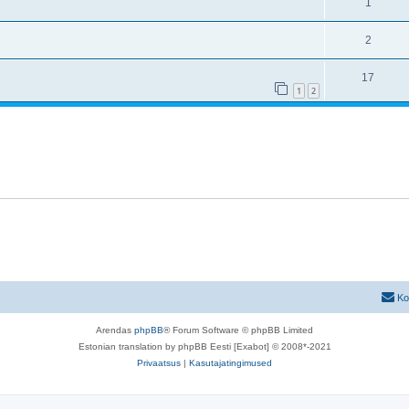
1
2
17
1
2
Ko
Arendas
phpBB
® Forum Software © phpBB Limited
Estonian translation by phpBB Eesti [Exabot] © 2008*-2021
Privaatsus
|
Kasutajatingimused