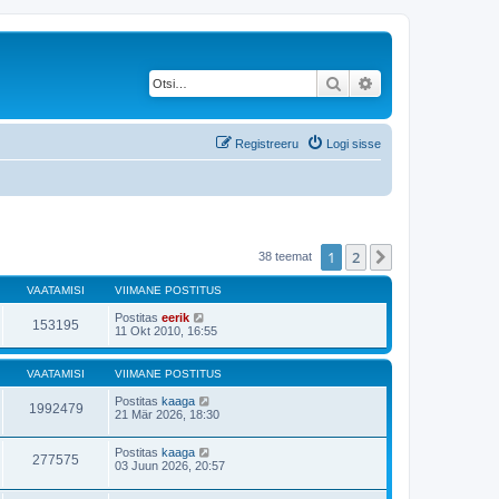
Otsi
Täiendatud otsing
Registreeru
Logi sisse
1
2
Järgmine
38 teemat
VAATAMISI
VIIMANE POSTITUS
Postitas
eerik
153195
11 Okt 2010, 16:55
VAATAMISI
VIIMANE POSTITUS
Postitas
kaaga
1992479
21 Mär 2026, 18:30
Postitas
kaaga
277575
03 Juun 2026, 20:57