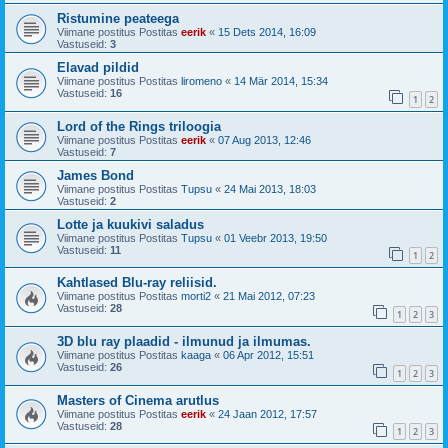
Ristumine peateega
Viimane postitus Postitas
eerik
«
15 Dets 2014, 16:09
Vastuseid:
3
Elavad pildid
Viimane postitus Postitas
liromeno
«
14 Mär 2014, 15:34
Vastuseid:
16
1
2
Lord of the Rings triloogia
Viimane postitus Postitas
eerik
«
07 Aug 2013, 12:46
Vastuseid:
7
James Bond
Viimane postitus Postitas
Tupsu
«
24 Mai 2013, 18:03
Vastuseid:
2
Lotte ja kuukivi saladus
Viimane postitus Postitas
Tupsu
«
01 Veebr 2013, 19:50
Vastuseid:
11
1
2
Kahtlased Blu-ray reliisid.
Viimane postitus Postitas
morti2
«
21 Mai 2012, 07:23
Vastuseid:
28
1
2
3
3D blu ray plaadid - ilmunud ja ilmumas.
Viimane postitus Postitas
kaaga
«
06 Apr 2012, 15:51
Vastuseid:
26
1
2
3
Masters of Cinema arutlus
Viimane postitus Postitas
eerik
«
24 Jaan 2012, 17:57
Vastuseid:
28
1
2
3