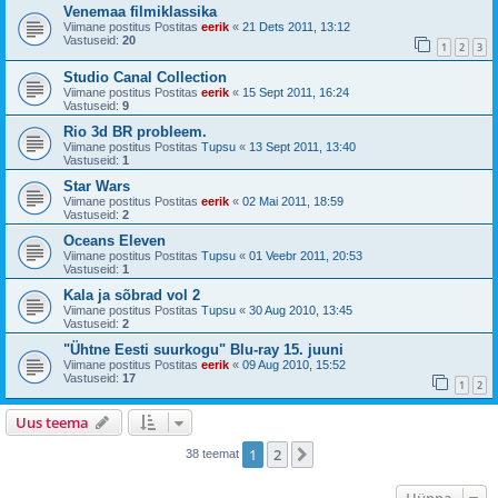
Venemaa filmiklassika
Viimane postitus Postitas
eerik
«
21 Dets 2011, 13:12
Vastuseid:
20
1
2
3
Studio Canal Collection
Viimane postitus Postitas
eerik
«
15 Sept 2011, 16:24
Vastuseid:
9
Rio 3d BR probleem.
Viimane postitus Postitas
Tupsu
«
13 Sept 2011, 13:40
Vastuseid:
1
Star Wars
Viimane postitus Postitas
eerik
«
02 Mai 2011, 18:59
Vastuseid:
2
Oceans Eleven
Viimane postitus Postitas
Tupsu
«
01 Veebr 2011, 20:53
Vastuseid:
1
Kala ja sõbrad vol 2
Viimane postitus Postitas
Tupsu
«
30 Aug 2010, 13:45
Vastuseid:
2
"Ühtne Eesti suurkogu" Blu-ray 15. juuni
Viimane postitus Postitas
eerik
«
09 Aug 2010, 15:52
Vastuseid:
17
1
2
Uus teema
1
2
Järgmine
38 teemat
Hüppa