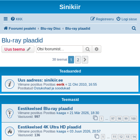
Sinikiir
KKK
Registreeru
Logi sisse
O
Foorumi pealeht
Blu-ray Disc
Blu-ray plaadid
t
Blu-ray plaadid
s
Otsi
Täiendatud otsing
Uus teema
i
1
2
Järgmine
38 teemat
Teadaanded
Uus aadress: sinikiir.ee
Viimane postitus Postitas
eerik
«
11 Okt 2010, 16:55
Postitatud
Ostukohad ja soodukad
Teemasid
Eestikeelsed Blu-ray plaadid
Viimane postitus Postitas
kaaga
«
21 Mär 2026, 18:30
Vastuseid:
997
1
97
98
99
100
…
Eestikeelsed 4K Ultra HD plaadid
Viimane postitus Postitas
kaaga
«
03 Juun 2026, 20:57
Vastuseid:
136
1
11
12
13
14
…