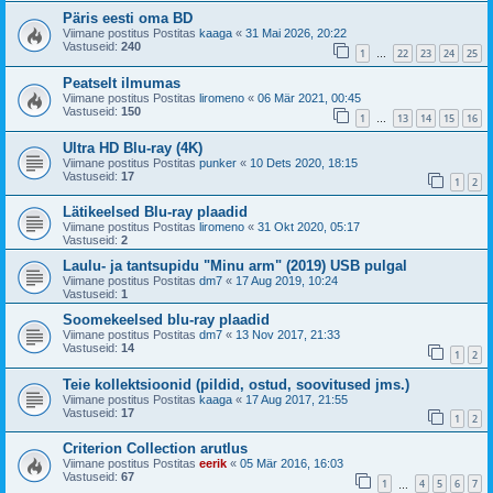
Päris eesti oma BD
Viimane postitus Postitas
kaaga
«
31 Mai 2026, 20:22
Vastuseid:
240
1
22
23
24
25
…
Peatselt ilmumas
Viimane postitus Postitas
liromeno
«
06 Mär 2021, 00:45
Vastuseid:
150
1
13
14
15
16
…
Ultra HD Blu-ray (4K)
Viimane postitus Postitas
punker
«
10 Dets 2020, 18:15
Vastuseid:
17
1
2
Lätikeelsed Blu-ray plaadid
Viimane postitus Postitas
liromeno
«
31 Okt 2020, 05:17
Vastuseid:
2
Laulu- ja tantsupidu "Minu arm" (2019) USB pulgal
Viimane postitus Postitas
dm7
«
17 Aug 2019, 10:24
Vastuseid:
1
Soomekeelsed blu-ray plaadid
Viimane postitus Postitas
dm7
«
13 Nov 2017, 21:33
Vastuseid:
14
1
2
Teie kollektsioonid (pildid, ostud, soovitused jms.)
Viimane postitus Postitas
kaaga
«
17 Aug 2017, 21:55
Vastuseid:
17
1
2
Criterion Collection arutlus
Viimane postitus Postitas
eerik
«
05 Mär 2016, 16:03
Vastuseid:
67
1
4
5
6
7
…