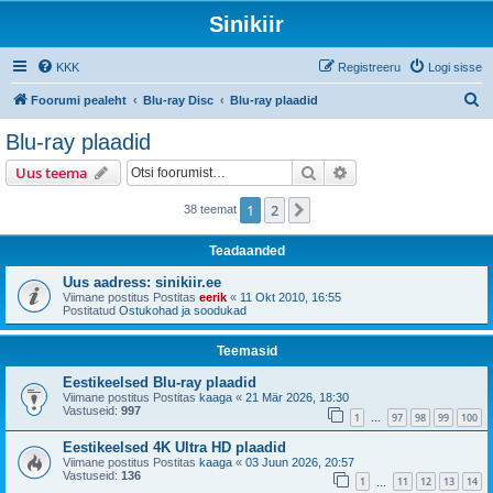
Sinikiir
KKK
Registreeru
Logi sisse
O
Foorumi pealeht
Blu-ray Disc
Blu-ray plaadid
t
Blu-ray plaadid
s
Otsi
Täiendatud otsing
Uus teema
i
1
2
Järgmine
38 teemat
Teadaanded
Uus aadress: sinikiir.ee
Viimane postitus Postitas
eerik
«
11 Okt 2010, 16:55
Postitatud
Ostukohad ja soodukad
Teemasid
Eestikeelsed Blu-ray plaadid
Viimane postitus Postitas
kaaga
«
21 Mär 2026, 18:30
Vastuseid:
997
1
97
98
99
100
…
Eestikeelsed 4K Ultra HD plaadid
Viimane postitus Postitas
kaaga
«
03 Juun 2026, 20:57
Vastuseid:
136
1
11
12
13
14
…