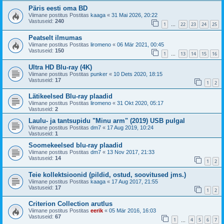
Päris eesti oma BD
Viimane postitus Postitas
kaaga
«
31 Mai 2026, 20:22
Vastuseid:
240
1
22
23
24
25
…
Peatselt ilmumas
Viimane postitus Postitas
liromeno
«
06 Mär 2021, 00:45
Vastuseid:
150
1
13
14
15
16
…
Ultra HD Blu-ray (4K)
Viimane postitus Postitas
punker
«
10 Dets 2020, 18:15
Vastuseid:
17
1
2
Lätikeelsed Blu-ray plaadid
Viimane postitus Postitas
liromeno
«
31 Okt 2020, 05:17
Vastuseid:
2
Laulu- ja tantsupidu "Minu arm" (2019) USB pulgal
Viimane postitus Postitas
dm7
«
17 Aug 2019, 10:24
Vastuseid:
1
Soomekeelsed blu-ray plaadid
Viimane postitus Postitas
dm7
«
13 Nov 2017, 21:33
Vastuseid:
14
1
2
Teie kollektsioonid (pildid, ostud, soovitused jms.)
Viimane postitus Postitas
kaaga
«
17 Aug 2017, 21:55
Vastuseid:
17
1
2
Criterion Collection arutlus
Viimane postitus Postitas
eerik
«
05 Mär 2016, 16:03
Vastuseid:
67
1
4
5
6
7
…