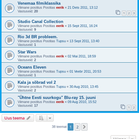
Venemaa filmiklassika
Viimane postitus Postitas
eerik
«
21 Dets 2011, 13:12
Vastuseid:
20
1
2
3
Studio Canal Collection
Viimane postitus Postitas
eerik
«
15 Sept 2011, 16:24
Vastuseid:
9
Rio 3d BR probleem.
Viimane postitus Postitas
Tupsu
«
13 Sept 2011, 13:40
Vastuseid:
1
Star Wars
Viimane postitus Postitas
eerik
«
02 Mai 2011, 18:59
Vastuseid:
2
Oceans Eleven
Viimane postitus Postitas
Tupsu
«
01 Veebr 2011, 20:53
Vastuseid:
1
Kala ja sõbrad vol 2
Viimane postitus Postitas
Tupsu
«
30 Aug 2010, 13:45
Vastuseid:
2
"Ühtne Eesti suurkogu" Blu-ray 15. juuni
Viimane postitus Postitas
eerik
«
09 Aug 2010, 15:52
Vastuseid:
17
1
2
Uus teema
1
2
Järgmine
38 teemat
Hüppa