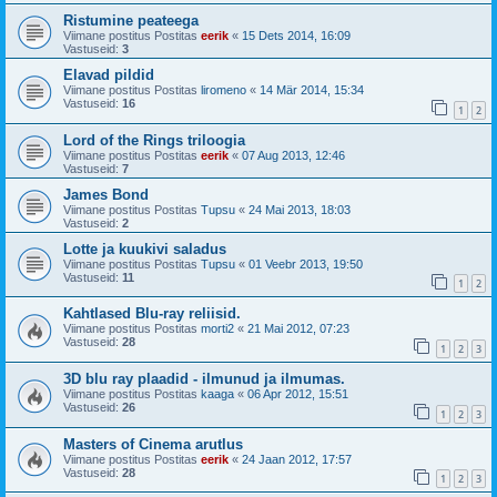
Ristumine peateega
Viimane postitus Postitas
eerik
«
15 Dets 2014, 16:09
Vastuseid:
3
Elavad pildid
Viimane postitus Postitas
liromeno
«
14 Mär 2014, 15:34
Vastuseid:
16
1
2
Lord of the Rings triloogia
Viimane postitus Postitas
eerik
«
07 Aug 2013, 12:46
Vastuseid:
7
James Bond
Viimane postitus Postitas
Tupsu
«
24 Mai 2013, 18:03
Vastuseid:
2
Lotte ja kuukivi saladus
Viimane postitus Postitas
Tupsu
«
01 Veebr 2013, 19:50
Vastuseid:
11
1
2
Kahtlased Blu-ray reliisid.
Viimane postitus Postitas
morti2
«
21 Mai 2012, 07:23
Vastuseid:
28
1
2
3
3D blu ray plaadid - ilmunud ja ilmumas.
Viimane postitus Postitas
kaaga
«
06 Apr 2012, 15:51
Vastuseid:
26
1
2
3
Masters of Cinema arutlus
Viimane postitus Postitas
eerik
«
24 Jaan 2012, 17:57
Vastuseid:
28
1
2
3