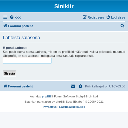
Sinikiir
KKK
Registreeru
Logi sisse
O
Foorumi pealeht
t
Lähtesta salasõna
s
i
E-posti aadress:
See peab olema sama aadress, mis on su profiiliski määratud. Kui sa pole seda muutnud
läbi profiili, on see aadress, millega sa oma kasutaja registreerisid.
Foorumi pealeht
Kõik kellaajad on
UTC+03:00
Arendas
phpBB
® Forum Software © phpBB Limited
Estonian translation by phpBB Eesti [Exabot] © 2008*-2021
Privaatsus
|
Kasutajatingimused