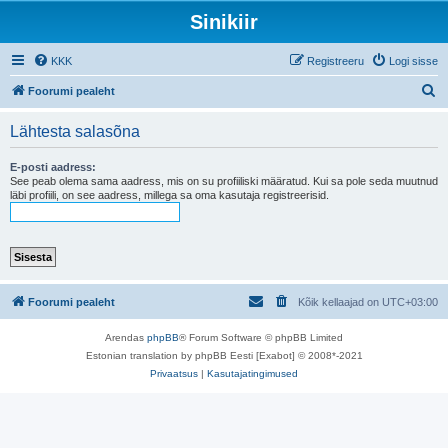
Sinikiir
KKK
Registreeru
Logi sisse
O
Foorumi pealeht
t
Lähtesta salasõna
s
i
E-posti aadress:
See peab olema sama aadress, mis on su profiiliski määratud. Kui sa pole seda muutnud
läbi profiili, on see aadress, millega sa oma kasutaja registreerisid.
Foorumi pealeht
Kõik kellaajad on
UTC+03:00
Arendas
phpBB
® Forum Software © phpBB Limited
Estonian translation by phpBB Eesti [Exabot] © 2008*-2021
Privaatsus
|
Kasutajatingimused