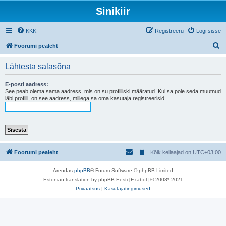
Sinikiir
KKK
Registreeru
Logi sisse
O
Foorumi pealeht
t
Lähtesta salasõna
s
i
E-posti aadress:
See peab olema sama aadress, mis on su profiiliski määratud. Kui sa pole seda muutnud
läbi profiili, on see aadress, millega sa oma kasutaja registreerisid.
Foorumi pealeht
Kõik kellaajad on
UTC+03:00
Arendas
phpBB
® Forum Software © phpBB Limited
Estonian translation by phpBB Eesti [Exabot] © 2008*-2021
Privaatsus
|
Kasutajatingimused