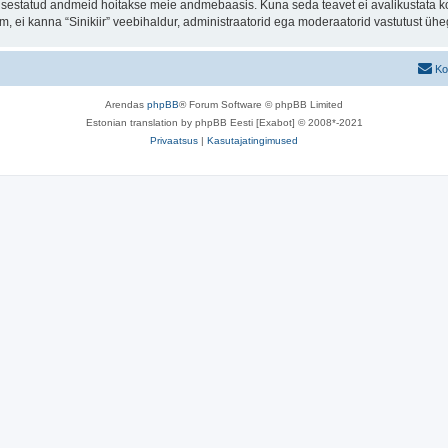
t sisestatud andmeid hoitakse meie andmebaasis. Kuna seda teavet ei avalikustata k
rum, ei kanna “Sinikiir” veebihaldur, administraatorid ega moderaatorid vastutust ü
Ko
Arendas
phpBB
® Forum Software © phpBB Limited
Estonian translation by phpBB Eesti [Exabot] © 2008*-2021
Privaatsus
|
Kasutajatingimused