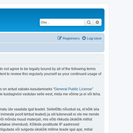
Otsi
Täiendatud otsing
Registreeru
Logi sisse
do not agree to be legally bound by all of the following terms
ent to review this regularly yourself as your continued usage of
is on antud vabaks kasutamiseks “
General Public License
”
kuidagiviisi vastutav selle eest, mida me võime ja ei või teha.
matu üle vaadata igat teadet. Selletõttu nõustud sa, et kõik siia
nimeste poolt tehtud teated) ja siit tulenevalt ei ole me nende
või mõnda muud materjali, mis võib rikkuda ükskõik millist
takse ühendust). Kõikide postituste IP aadressid
igutada või sulgeda ükskõik milline teade igal ajal, millal