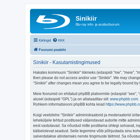
Sinikiir
Blu-ray info- ja arutlusfoorum
Kiirlingid
KKK
Foorumi pealeht
Sinikiir - Kasutamistingimused
Hakates kommuuni “Sinikiir” liikmeks (edaspidi "me", "meie", "mei
then please do not access and/or use “Sinikiir”. We may change 
“Sinikiir” after changes mean you agree to be legally bound b
Meie foorumid on ehitatud phpBB platvormile (edaspidi “see”,
alusel (edaspidi “GPL”) ja on allalaaditav siit:
www.phpbb.com
.
Rohkem informatsiooni phpBB kohta leiad
https://www.phpbb.
Kuigi veebilehe “Sinikiir” administraatorid ja moderaatorid ürita
leheküljele tehtud postitused väljendavad autorite mitte adminis
eest vastutavad. Sa nõustud mitte postitama ühtegi solvavat, ro
käibelolevat seadust. Selle tegemine võib põhjustada sinu koh
salvestatakse abistamaks nende tingimuste täitmist. Sa nõustud, 