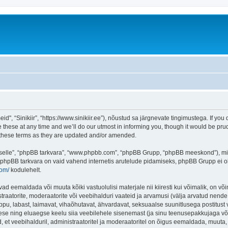
d", “Sinikiir”, “https://www.sinikiir.ee”), nõustud sa järgnevate tingimustega. If you 
these at any time and we’ll do our utmost in informing you, though it would be prud
y these terms as they are updated and/or amended.
 “selle”, “phpBB tarkvara”, “www.phpbb.com”, “phpBB Grupp, “phpBB meeskond”), m
 phpBB tarkvara on vaid vahend internetis arutelude pidamiseks, phpBB Grupp ei ole 
com/
kodulehelt.
vad eemaldada või muuta kõiki vastuolulisi materjale nii kiiresti kui võimalik, on või
traatorite, moderaatorite või veebihalduri vaateid ja arvamusi (välja arvatud nende i
ppu, labast, laimavat, vihaõhutavat, ähvardavat, seksuaalse suunitlusega postitust 
ese ning eluaegse keelu siia veebilehele sisenemast (ja sinu teenusepakkujaga võe
et veebihalduril, administraatoritel ja moderaatoritel on õigus eemaldada, muuta, li