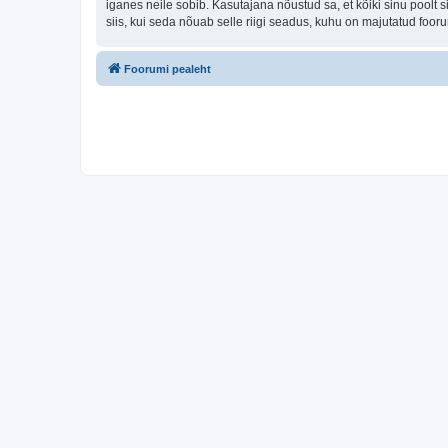
iganes neile sobib. Kasutajana nõustud sa, et kõiki sinu pool
siis, kui seda nõuab selle riigi seadus, kuhu on majutatud foo
Foorumi pealeht