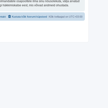
olmandatele osapooltele ilma sinu nõusolekuta, välja arvatud
hegi häkkimiskatse eest, mis võivad andmeid ohustada.
ntakt
Kustuta kõik foorumi küpsised
Kõik kellaajad on
UTC+03:00