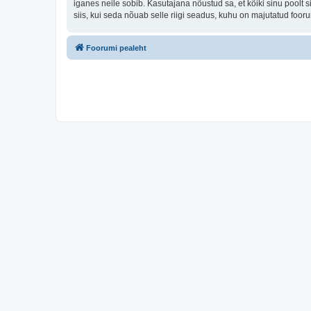
iganes neile sobib. Kasutajana nõustud sa, et kõiki sinu pool
siis, kui seda nõuab selle riigi seadus, kuhu on majutatud foo
Foorumi pealeht