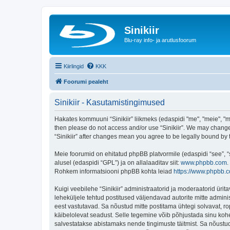
Sinikiir
Blu-ray info- ja arutlusfoorum
Kiirlingid
KKK
Foorumi pealeht
Sinikiir - Kasutamistingimused
Hakates kommuuni “Sinikiir” liikmeks (edaspidi "me", "meie", "mei
then please do not access and/or use “Sinikiir”. We may change 
“Sinikiir” after changes mean you agree to be legally bound b
Meie foorumid on ehitatud phpBB platvormile (edaspidi “see”,
alusel (edaspidi “GPL”) ja on allalaaditav siit:
www.phpbb.com
.
Rohkem informatsiooni phpBB kohta leiad
https://www.phpbb.
Kuigi veebilehe “Sinikiir” administraatorid ja moderaatorid ürita
leheküljele tehtud postitused väljendavad autorite mitte adminis
eest vastutavad. Sa nõustud mitte postitama ühtegi solvavat, ro
käibelolevat seadust. Selle tegemine võib põhjustada sinu koh
salvestatakse abistamaks nende tingimuste täitmist. Sa nõustud, 