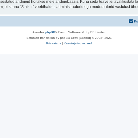
t sisestatud andmeid hoitakse meie andmebaasis. Kuna seda teavet ei avalikustata k
rum, ei kanna “Sinikiir” veebihaldur, administraatorid ega moderaatorid vastutust ü
Ko
Arendas
phpBB
® Forum Software © phpBB Limited
Estonian translation by phpBB Eesti [Exabot] © 2008*-2021
Privaatsus
|
Kasutajatingimused