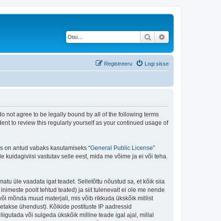
Otsi
Täiendatud otsing
Registreeru
Logi sisse
do not agree to be legally bound by all of the following terms
ent to review this regularly yourself as your continued usage of
is on antud vabaks kasutamiseks “
General Public License
”
kuidagiviisi vastutav selle eest, mida me võime ja ei või teha.
matu üle vaadata igat teadet. Selletõttu nõustud sa, et kõik siia
nimeste poolt tehtud teated) ja siit tulenevalt ei ole me nende
või mõnda muud materjali, mis võib rikkuda ükskõik millist
takse ühendust). Kõikide postituste IP aadressid
igutada või sulgeda ükskõik milline teade igal ajal, millal