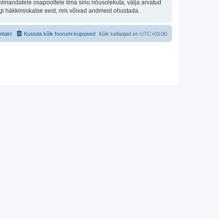
olmandatele osapooltele ilma sinu nõusolekuta, välja arvatud
hegi häkkimiskatse eest, mis võivad andmeid ohustada.
ntakt
Kustuta kõik foorumi küpsised
Kõik kellaajad on
UTC+03:00