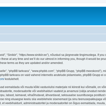
d", “Sinikiir”, “https://www.sinikiir.ee”), nõustud sa järgnevate tingimustega. If you 
these at any time and we’ll do our utmost in informing you, though it would be prud
y these terms as they are updated and/or amended.
 “selle”, “phpBB tarkvara”, “www.phpbb.com”, “phpBB Grupp, “phpBB meeskond”), m
 phpBB tarkvara on vaid vahend internetis arutelude pidamiseks, phpBB Grupp ei ole 
com/
kodulehelt.
vad eemaldada või muuta kõiki vastuolulisi materjale nii kiiresti kui võimalik, on või
traatorite, moderaatorite või veebihalduri vaateid ja arvamusi (välja arvatud nende i
ppu, labast, laimavat, vihaõhutavat, ähvardavat, seksuaalse suunitlusega postitust 
ese ning eluaegse keelu siia veebilehele sisenemast (ja sinu teenusepakkujaga võe
et veebihalduril, administraatoritel ja moderaatoritel on õigus eemaldada, muuta, li