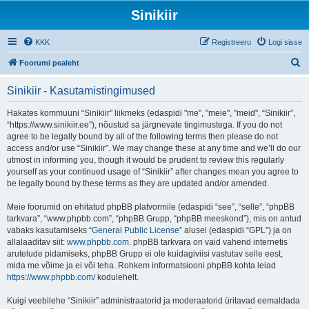
Sinikiir
KKK
Registreeru
Logi sisse
O
Foorumi pealeht
t
Sinikiir - Kasutamistingimused
s
i
Hakates kommuuni “Sinikiir” liikmeks (edaspidi "me", "meie", "meid", “Sinikiir”,
“https://www.sinikiir.ee”), nõustud sa järgnevate tingimustega. If you do not
agree to be legally bound by all of the following terms then please do not
access and/or use “Sinikiir”. We may change these at any time and we’ll do our
utmost in informing you, though it would be prudent to review this regularly
yourself as your continued usage of “Sinikiir” after changes mean you agree to
be legally bound by these terms as they are updated and/or amended.
Meie foorumid on ehitatud phpBB platvormile (edaspidi “see”, “selle”, “phpBB
tarkvara”, “www.phpbb.com”, “phpBB Grupp, “phpBB meeskond”), mis on antud
vabaks kasutamiseks “
General Public License
” alusel (edaspidi “GPL”) ja on
allalaaditav siit:
www.phpbb.com
. phpBB tarkvara on vaid vahend internetis
arutelude pidamiseks, phpBB Grupp ei ole kuidagiviisi vastutav selle eest,
mida me võime ja ei või teha. Rohkem informatsiooni phpBB kohta leiad
https://www.phpbb.com/
kodulehelt.
Kuigi veebilehe “Sinikiir” administraatorid ja moderaatorid üritavad eemaldada