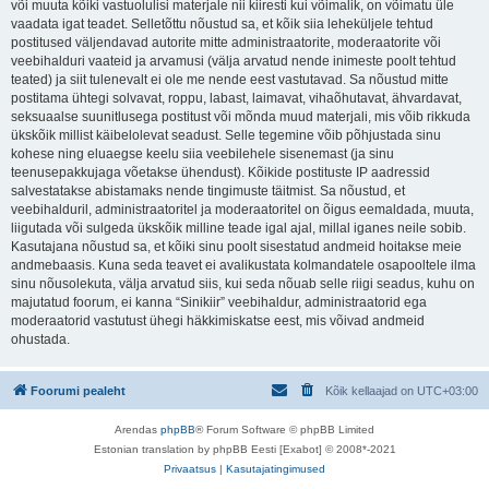
või muuta kõiki vastuolulisi materjale nii kiiresti kui võimalik, on võimatu üle
vaadata igat teadet. Selletõttu nõustud sa, et kõik siia leheküljele tehtud
postitused väljendavad autorite mitte administraatorite, moderaatorite või
veebihalduri vaateid ja arvamusi (välja arvatud nende inimeste poolt tehtud
teated) ja siit tulenevalt ei ole me nende eest vastutavad. Sa nõustud mitte
postitama ühtegi solvavat, roppu, labast, laimavat, vihaõhutavat, ähvardavat,
seksuaalse suunitlusega postitust või mõnda muud materjali, mis võib rikkuda
ükskõik millist käibelolevat seadust. Selle tegemine võib põhjustada sinu
kohese ning eluaegse keelu siia veebilehele sisenemast (ja sinu
teenusepakkujaga võetakse ühendust). Kõikide postituste IP aadressid
salvestatakse abistamaks nende tingimuste täitmist. Sa nõustud, et
veebihalduril, administraatoritel ja moderaatoritel on õigus eemaldada, muuta,
liigutada või sulgeda ükskõik milline teade igal ajal, millal iganes neile sobib.
Kasutajana nõustud sa, et kõiki sinu poolt sisestatud andmeid hoitakse meie
andmebaasis. Kuna seda teavet ei avalikustata kolmandatele osapooltele ilma
sinu nõusolekuta, välja arvatud siis, kui seda nõuab selle riigi seadus, kuhu on
majutatud foorum, ei kanna “Sinikiir” veebihaldur, administraatorid ega
moderaatorid vastutust ühegi häkkimiskatse eest, mis võivad andmeid
ohustada.
Foorumi pealeht
Kõik kellaajad on
UTC+03:00
Arendas
phpBB
® Forum Software © phpBB Limited
Estonian translation by phpBB Eesti [Exabot] © 2008*-2021
Privaatsus
|
Kasutajatingimused