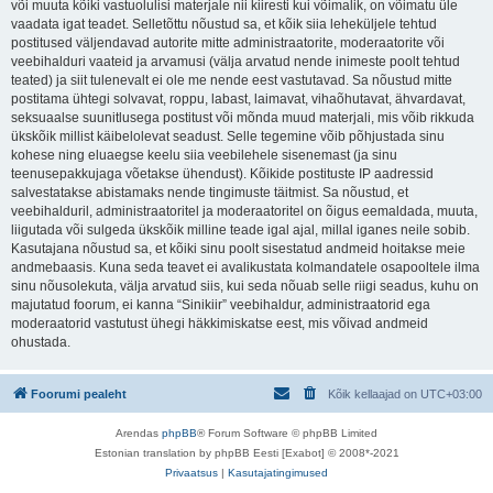
või muuta kõiki vastuolulisi materjale nii kiiresti kui võimalik, on võimatu üle
vaadata igat teadet. Selletõttu nõustud sa, et kõik siia leheküljele tehtud
postitused väljendavad autorite mitte administraatorite, moderaatorite või
veebihalduri vaateid ja arvamusi (välja arvatud nende inimeste poolt tehtud
teated) ja siit tulenevalt ei ole me nende eest vastutavad. Sa nõustud mitte
postitama ühtegi solvavat, roppu, labast, laimavat, vihaõhutavat, ähvardavat,
seksuaalse suunitlusega postitust või mõnda muud materjali, mis võib rikkuda
ükskõik millist käibelolevat seadust. Selle tegemine võib põhjustada sinu
kohese ning eluaegse keelu siia veebilehele sisenemast (ja sinu
teenusepakkujaga võetakse ühendust). Kõikide postituste IP aadressid
salvestatakse abistamaks nende tingimuste täitmist. Sa nõustud, et
veebihalduril, administraatoritel ja moderaatoritel on õigus eemaldada, muuta,
liigutada või sulgeda ükskõik milline teade igal ajal, millal iganes neile sobib.
Kasutajana nõustud sa, et kõiki sinu poolt sisestatud andmeid hoitakse meie
andmebaasis. Kuna seda teavet ei avalikustata kolmandatele osapooltele ilma
sinu nõusolekuta, välja arvatud siis, kui seda nõuab selle riigi seadus, kuhu on
majutatud foorum, ei kanna “Sinikiir” veebihaldur, administraatorid ega
moderaatorid vastutust ühegi häkkimiskatse eest, mis võivad andmeid
ohustada.
Foorumi pealeht
Kõik kellaajad on
UTC+03:00
Arendas
phpBB
® Forum Software © phpBB Limited
Estonian translation by phpBB Eesti [Exabot] © 2008*-2021
Privaatsus
|
Kasutajatingimused