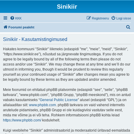
Sinikiir
KKK
Registreeru
Logi sisse
O
Foorumi pealeht
t
Sinikiir - Kasutamistingimused
s
i
Hakates kommuuni “Sinikiir” liikmeks (edaspidi "me", "meie", "meid", “Sinikiir”,
“https://www.sinikiir.ee”), nõustud sa järgnevate tingimustega. If you do not
agree to be legally bound by all of the following terms then please do not
access and/or use “Sinikiir”. We may change these at any time and we’ll do our
utmost in informing you, though it would be prudent to review this regularly
yourself as your continued usage of “Sinikiir” after changes mean you agree to
be legally bound by these terms as they are updated and/or amended.
Meie foorumid on ehitatud phpBB platvormile (edaspidi “see”, “selle”, “phpBB
tarkvara”, “www.phpbb.com”, “phpBB Grupp, “phpBB meeskond”), mis on antud
vabaks kasutamiseks “
General Public License
” alusel (edaspidi “GPL”) ja on
allalaaditav siit:
www.phpbb.com
. phpBB tarkvara on vaid vahend internetis
arutelude pidamiseks, phpBB Grupp ei ole kuidagiviisi vastutav selle eest,
mida me võime ja ei või teha. Rohkem informatsiooni phpBB kohta leiad
https://www.phpbb.com/
kodulehelt.
Kuigi veebilehe “Sinikiir” administraatorid ja moderaatorid üritavad eemaldada