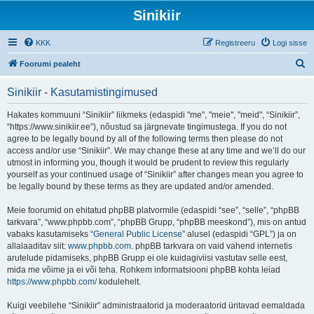
Sinikiir
KKK
Registreeru
Logi sisse
O
Foorumi pealeht
t
Sinikiir - Kasutamistingimused
s
i
Hakates kommuuni “Sinikiir” liikmeks (edaspidi "me", "meie", "meid", “Sinikiir”,
“https://www.sinikiir.ee”), nõustud sa järgnevate tingimustega. If you do not
agree to be legally bound by all of the following terms then please do not
access and/or use “Sinikiir”. We may change these at any time and we’ll do our
utmost in informing you, though it would be prudent to review this regularly
yourself as your continued usage of “Sinikiir” after changes mean you agree to
be legally bound by these terms as they are updated and/or amended.
Meie foorumid on ehitatud phpBB platvormile (edaspidi “see”, “selle”, “phpBB
tarkvara”, “www.phpbb.com”, “phpBB Grupp, “phpBB meeskond”), mis on antud
vabaks kasutamiseks “
General Public License
” alusel (edaspidi “GPL”) ja on
allalaaditav siit:
www.phpbb.com
. phpBB tarkvara on vaid vahend internetis
arutelude pidamiseks, phpBB Grupp ei ole kuidagiviisi vastutav selle eest,
mida me võime ja ei või teha. Rohkem informatsiooni phpBB kohta leiad
https://www.phpbb.com/
kodulehelt.
Kuigi veebilehe “Sinikiir” administraatorid ja moderaatorid üritavad eemaldada