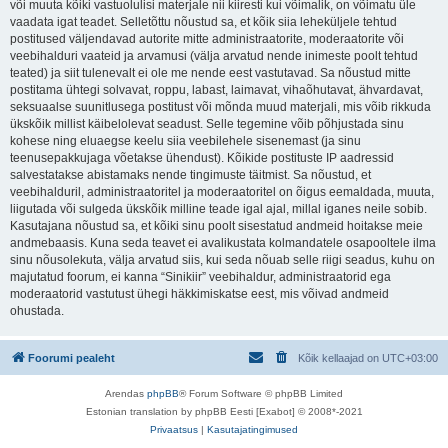
või muuta kõiki vastuolulisi materjale nii kiiresti kui võimalik, on võimatu üle
vaadata igat teadet. Selletõttu nõustud sa, et kõik siia leheküljele tehtud
postitused väljendavad autorite mitte administraatorite, moderaatorite või
veebihalduri vaateid ja arvamusi (välja arvatud nende inimeste poolt tehtud
teated) ja siit tulenevalt ei ole me nende eest vastutavad. Sa nõustud mitte
postitama ühtegi solvavat, roppu, labast, laimavat, vihaõhutavat, ähvardavat,
seksuaalse suunitlusega postitust või mõnda muud materjali, mis võib rikkuda
ükskõik millist käibelolevat seadust. Selle tegemine võib põhjustada sinu
kohese ning eluaegse keelu siia veebilehele sisenemast (ja sinu
teenusepakkujaga võetakse ühendust). Kõikide postituste IP aadressid
salvestatakse abistamaks nende tingimuste täitmist. Sa nõustud, et
veebihalduril, administraatoritel ja moderaatoritel on õigus eemaldada, muuta,
liigutada või sulgeda ükskõik milline teade igal ajal, millal iganes neile sobib.
Kasutajana nõustud sa, et kõiki sinu poolt sisestatud andmeid hoitakse meie
andmebaasis. Kuna seda teavet ei avalikustata kolmandatele osapooltele ilma
sinu nõusolekuta, välja arvatud siis, kui seda nõuab selle riigi seadus, kuhu on
majutatud foorum, ei kanna “Sinikiir” veebihaldur, administraatorid ega
moderaatorid vastutust ühegi häkkimiskatse eest, mis võivad andmeid
ohustada.
Foorumi pealeht
Kõik kellaajad on
UTC+03:00
Arendas
phpBB
® Forum Software © phpBB Limited
Estonian translation by phpBB Eesti [Exabot] © 2008*-2021
Privaatsus
|
Kasutajatingimused