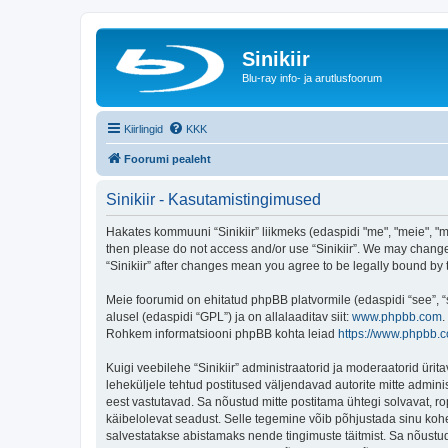
Sinikiir
Blu-ray info- ja arutlusfoorum
Kiirlingid
KKK
Foorumi pealeht
Sinikiir - Kasutamistingimused
Hakates kommuuni “Sinikiir” liikmeks (edaspidi "me", "meie", "mei
then please do not access and/or use “Sinikiir”. We may change 
“Sinikiir” after changes mean you agree to be legally bound b
Meie foorumid on ehitatud phpBB platvormile (edaspidi “see”,
alusel (edaspidi “GPL”) ja on allalaaditav siit:
www.phpbb.com
.
Rohkem informatsiooni phpBB kohta leiad
https://www.phpbb.
Kuigi veebilehe “Sinikiir” administraatorid ja moderaatorid ürita
leheküljele tehtud postitused väljendavad autorite mitte adminis
eest vastutavad. Sa nõustud mitte postitama ühtegi solvavat, ro
käibelolevat seadust. Selle tegemine võib põhjustada sinu koh
salvestatakse abistamaks nende tingimuste täitmist. Sa nõustud, 