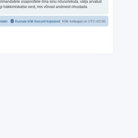
olmandatele osapooltele ilma sinu nõusolekuta, välja arvatud
hegi häkkimiskatse eest, mis võivad andmeid ohustada.
ntakt
Kustuta kõik foorumi küpsised
Kõik kellaajad on
UTC+03:00