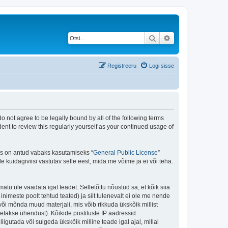
Otsi
Täiendatud otsing
Registreeru
Logi sisse
do not agree to be legally bound by all of the following terms
ent to review this regularly yourself as your continued usage of
is on antud vabaks kasutamiseks “
General Public License
”
kuidagiviisi vastutav selle eest, mida me võime ja ei või teha.
matu üle vaadata igat teadet. Selletõttu nõustud sa, et kõik siia
nimeste poolt tehtud teated) ja siit tulenevalt ei ole me nende
või mõnda muud materjali, mis võib rikkuda ükskõik millist
takse ühendust). Kõikide postituste IP aadressid
igutada või sulgeda ükskõik milline teade igal ajal, millal