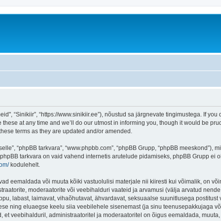
d", “Sinikiir”, “https://www.sinikiir.ee”), nõustud sa järgnevate tingimustega. If you 
these at any time and we’ll do our utmost in informing you, though it would be prud
y these terms as they are updated and/or amended.
 “selle”, “phpBB tarkvara”, “www.phpbb.com”, “phpBB Grupp, “phpBB meeskond”), m
 phpBB tarkvara on vaid vahend internetis arutelude pidamiseks, phpBB Grupp ei ole 
com/
kodulehelt.
vad eemaldada või muuta kõiki vastuolulisi materjale nii kiiresti kui võimalik, on või
traatorite, moderaatorite või veebihalduri vaateid ja arvamusi (välja arvatud nende i
ppu, labast, laimavat, vihaõhutavat, ähvardavat, seksuaalse suunitlusega postitust 
ese ning eluaegse keelu siia veebilehele sisenemast (ja sinu teenusepakkujaga võe
et veebihalduril, administraatoritel ja moderaatoritel on õigus eemaldada, muuta, li