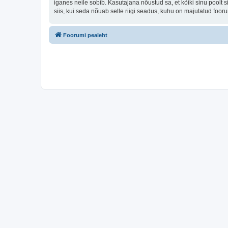
iganes neile sobib. Kasutajana nõustud sa, et kõiki sinu pool
siis, kui seda nõuab selle riigi seadus, kuhu on majutatud foo
Foorumi pealeht