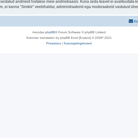
t sisestatud andmeid hoitakse meie andmebaasis. Kuna seda teavet ei avalikustata k
rum, ei kanna “Sinikiir” veebihaldur, administraatorid ega moderaatorid vastutust ü
Ko
Arendas
phpBB
® Forum Software © phpBB Limited
Estonian translation by phpBB Eesti [Exabot] © 2008*-2021
Privaatsus
|
Kasutajatingimused